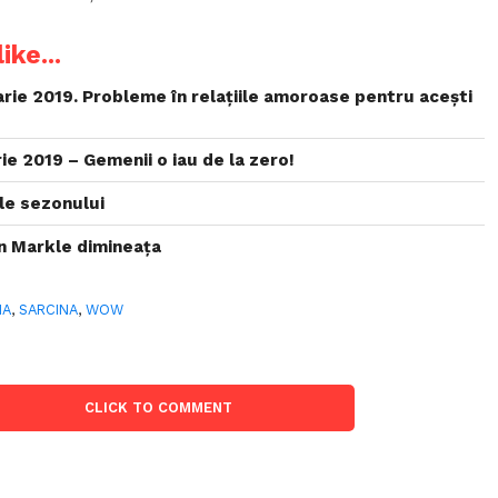
ike...
uarie 2019. Probleme în relațiile amoroase pentru acești
e 2019 – Gemenii o iau de la zero!
le sezonului
 Markle dimineața
IA
,
SARCINA
,
WOW
CLICK TO COMMENT