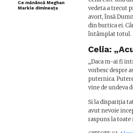
Ce mănâncă Meghan
vedeta a trecut p
Markle dimineața
avort, însă Dumne
din burtica ei. C
întâmplat totul.
Celia: „Ac
„Daca m-ai fi int
vorbesc despre a
puternica. Puter
vine de undeva d
Si la dispariția 
avut nevoie ince
raspuns la toate 