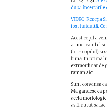
CITEȘTE ȘI:
Alexa
după încercările
VIDEO: Reacția S
fost huiduită. Ce
Acest copil a ve
atunci cand el si
(n.r.- copilul) s
buna. In prima lu
extraordinar de g
raman aici.
Sunt convinsa ca
Ma gandesc ca p
acela morfologic a
as fi putut sa fac