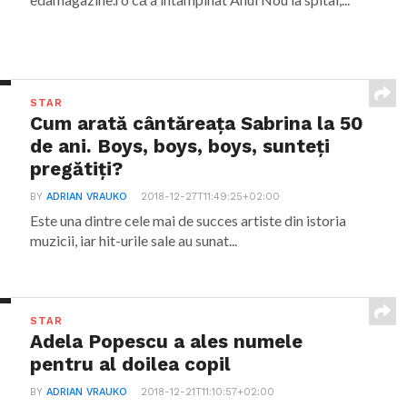
STAR
Cum arată cântăreața Sabrina la 50
de ani. Boys, boys, boys, sunteți
pregătiți?
BY
ADRIAN VRAUKO
2018-12-27T11:49:25+02:00
Este una dintre cele mai de succes artiste din istoria
muzicii, iar hit-urile sale au sunat...
STAR
Adela Popescu a ales numele
pentru al doilea copil
BY
ADRIAN VRAUKO
2018-12-21T11:10:57+02:00