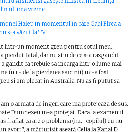
ndru Arșinel își găsește liniștea în credință
 din ultima vreme
imonei Halep în momentul în care Gabi Firea a
 nu s-a văzut la TV
nit intr-un moment greu pentru sotul meu,
-a pierdut tatal, dar nu stiu de ce s-a razgandit
i s-a gandit ca trebuie sa mearga intr-o lume mai
na (n.r.- de la pierderea sarcinii) mi-a fost
reu si am plecat in Australia. Nu as fi putut sa
 am o armata de ingeri care ma protejeaza de sus.
oate Dumnezeu m-a protejat. Daca la examenul
s fi aflat ca are o problema (n.r.- copilul) eu nu
 un avort”, a mărturisit aseară Celia la Kanal D.