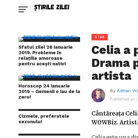
STAR
Celia a 
Sfatul zilei 28 ianuarie
2019. Probleme în
relațiile amoroase
Drama p
pentru acești nativi
artista
Horoscop 24 ianuarie
By
Adrian Vr
2019 – Gemenii o iau de la
zero!
Published on
Cântăreața Celi
Cizmele, preferatele
sezonului
WOWBiz. Artista 
Celia este una din