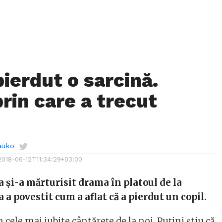
pierdut o sarcină.
rin care a trecut
auko
2018-06-12T11:34:29+03:00
a și-a mărturisit drama în platoul de la
a povestit cum a aflat că a pierdut un copil.
 cele mai iubite cântărețe de la noi. Puțini știu că