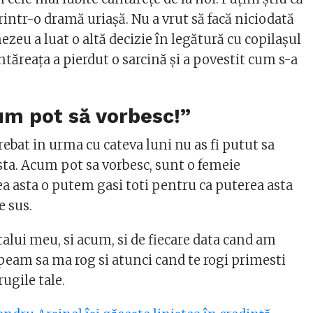
rintr-o dramă uriașă. Nu a vrut să facă niciodată
zeu a luat o altă decizie în legătură cu copilașul
ântăreața a pierdut o sarcină și a povestit cum s-a
um pot să vorbesc!”
rebat in urma cu cateva luni nu as fi putut sa
sta. Acum pot sa vorbesc, sunt o femeie
ea asta o putem gasi toti pentru ca puterea asta
e sus.
tatalui meu, si acum, si de fiecare data cand am
peam sa ma rog si atunci cand te rogi primesti
rugile tale.