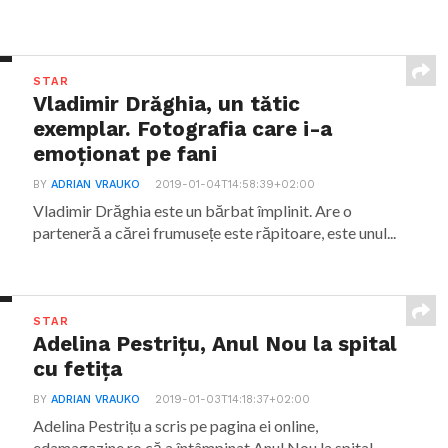
STAR
Vladimir Drăghia, un tătic
exemplar. Fotografia care i-a
emoționat pe fani
BY
ADRIAN VRAUKO
2019-01-04T14:58:39+02:00
Vladimir Drăghia este un bărbat împlinit. Are o
parteneră a cărei frumusețe este răpitoare, este unul...
STAR
Adelina Pestrițu, Anul Nou la spital
cu fetița
BY
ADRIAN VRAUKO
2019-01-03T14:18:37+02:00
Adelina Pestrițu a scris pe pagina ei online,
edamagazine.ro că a întâmpinat Anul Nou la spital,...