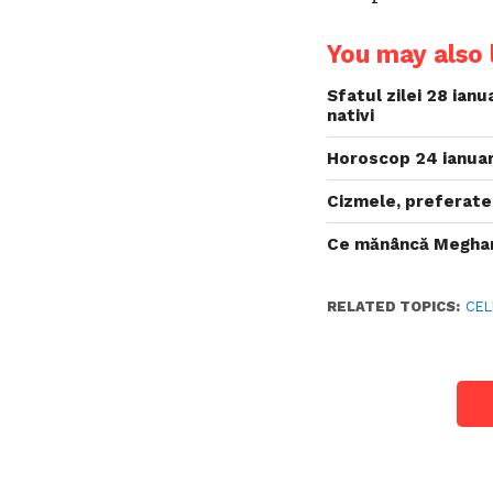
You may also l
Sfatul zilei 28 ian
nativi
Horoscop 24 ianuari
Cizmele, preferate
Ce mănâncă Meghan
RELATED TOPICS:
CEL