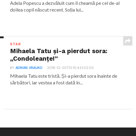
Adela Popescu a dezvăluit cum îl cheamă pe cel de-al
doilea copil născut recent. Soția lui...
STAR
Mihaela Tatu și-a pierdut sora:
„Condoleanțe!”
BY
ADRIAN VRAUKO
2018-12-20T13:15:43+02:00
Mihaela Tatu este tristă. Și-a pierdut sora înainte de
sărbători, iar vestea a fost dată în...