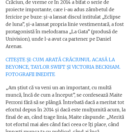
Crăciun, de vreme ce în 2014 a bifat o serie de
proiecte importante, care i-au adus zâmbetul de
fericire pe buze: și-a lansat discul intitulat „Eclipse
de luna”, și-a lansat propria linie vestimentară, a fost
protagonistă în melodrama „La Gata” (produsă de
Univision), unde l-a avut ca partener pe Daniel
Arenas.
CITEȘTE ȘI: CUM ARATĂ CRĂCIUNUL ACASĂ LA
BEYONCE, TAYLOR SWIFT ȘI VICTORIA BECKHAM.
FOTOGRAFII INEDITE
„Am știut că va veni un an important, cu multă
muncă, încă de cum a început”, se confesează Maite
Perroni fără să se plângă. Întrebată dacă a meritat tot
efortul depus în 2014 și dacă este mulțumită acum, la
final de an, când trage linia, Maite răspunde: „Merită
tot efortul mai ales când faci ceea ce îți place, când
împarți munca ta cu publicul, când ai încă