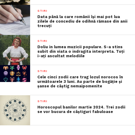
STIRI
Data până la care românii îşi mai pot lua
zilele de concediu de odihnă rămase din anii
trecuţi
STIRI
Doliu in lumea muzicii populare. S-a stins
subit din viata o indragita interpreta. Toți
i-ați ascultat melodiile
STIRI
Cele cinci zodii care trag lozul norocos în
următoarele 3 luni. Au parte de bogăție și
șanse de câștig nemaipomenite
STIRI
Horoscopul banilor martie 2024. Trei zodii
se vor bucura de câștiguri fabuloase