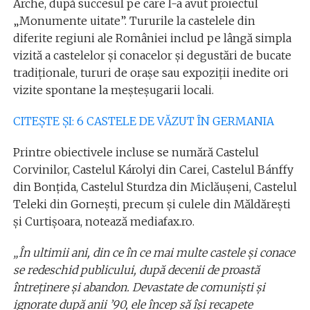
Arche, după succesul pe care l-a avut proiectul
„Monumente uitate”. Tururile la castelele din
diferite regiuni ale României includ pe lângă simpla
vizită a castelelor și conacelor și degustări de bucate
tradiționale, tururi de orașe sau expoziții inedite ori
vizite spontane la meșteșugarii locali.
CITEȘTE ȘI: 6 CASTELE DE VĂZUT ÎN GERMANIA
Printre obiectivele incluse se numără Castelul
Corvinilor, Castelul Károlyi din Carei, Castelul Bánffy
din Bonţida, Castelul Sturdza din Miclăuşeni, Castelul
Teleki din Gorneşti, precum şi culele din Măldăreşti
şi Curtişoara, notează mediafax.ro.
„În ultimii ani, din ce în ce mai multe castele şi conace
se redeschid publicului, după decenii de proastă
întreţinere şi abandon. Devastate de comunişti şi
ignorate după anii ’90, ele încep să îşi recapete