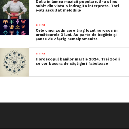
Doliu in lumea muzicii populare. S-a stins
subit din viata o indragita interpreta. Toți
i-ați ascultat melodiile
STIRI
Cele cinci zodii care trag lozul norocos în
următoarele 3 luni. Au parte de bogăție și
șanse de câștig nemaipomenite
STIRI
Horoscopul banilor martie 2024. Trei zodii
se vor bucura de câștiguri fabuloase