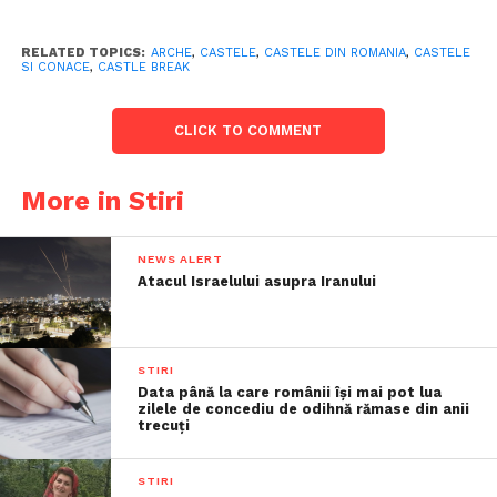
RELATED TOPICS:
ARCHE
,
CASTELE
,
CASTELE DIN ROMANIA
,
CASTELE
SI CONACE
,
CASTLE BREAK
CLICK TO COMMENT
More in Stiri
NEWS ALERT
Atacul Israelului asupra Iranului
STIRI
Data până la care românii îşi mai pot lua
zilele de concediu de odihnă rămase din anii
trecuţi
STIRI