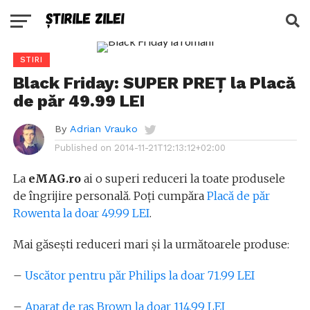
STIRI
Black Friday: SUPER PREȚ la Placă
de păr 49.99 LEI
By
Adrian Vrauko
Published on
2014-11-21T12:13:12+02:00
La
eMAG.ro
ai o superi reduceri la toate produsele
de îngrijire personală. Poți cumpăra
Placă de păr
Rowenta la doar 49.99 LEI
.
Mai găsești reduceri mari și la următoarele produse:
–
Uscător pentru păr Philips la doar 71.99 LEI
–
Aparat de ras Brown la doar 114.99 LEI