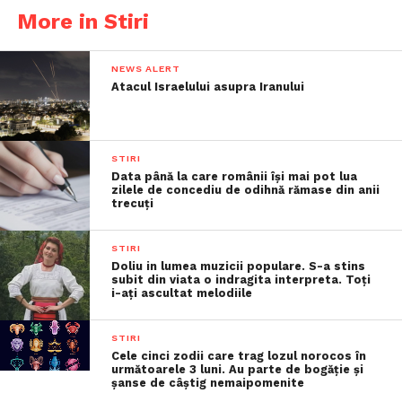
More in Stiri
NEWS ALERT
Atacul Israelului asupra Iranului
STIRI
Data până la care românii îşi mai pot lua
zilele de concediu de odihnă rămase din anii
trecuţi
STIRI
Doliu in lumea muzicii populare. S-a stins
subit din viata o indragita interpreta. Toți
i-ați ascultat melodiile
STIRI
Cele cinci zodii care trag lozul norocos în
următoarele 3 luni. Au parte de bogăție și
șanse de câștig nemaipomenite