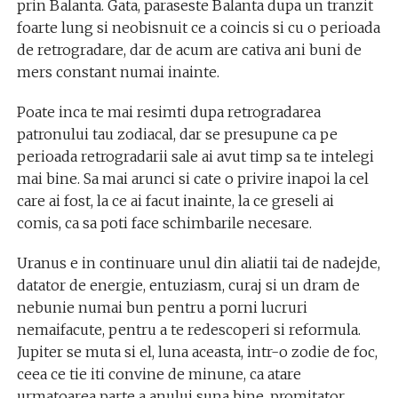
prin Balanta. Gata, paraseste Balanta dupa un tranzit
foarte lung si neobisnuit ce a coincis si cu o perioada
de retrogradare, dar de acum are cativa ani buni de
mers constant numai inainte.
Poate inca te mai resimti dupa retrogradarea
patronului tau zodiacal, dar se presupune ca pe
perioada retrogradarii sale ai avut timp sa te intelegi
mai bine. Sa mai arunci si cate o privire inapoi la cel
care ai fost, la ce ai facut inainte, la ce greseli ai
comis, ca sa poti face schimbarile necesare.
Uranus e in continuare unul din aliatii tai de nadejde,
datator de energie, entuziasm, curaj si un dram de
nebunie numai bun pentru a porni lucruri
nemaifacute, pentru a te redescoperi si reformula.
Jupiter se muta si el, luna aceasta, intr-o zodie de foc,
ceea ce tie iti convine de minune, ca atare
urmatoarea parte a anului suna bine, promitator,