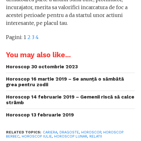
incurajator, merita sa valorifici incarcatura de foc a
acestei perioade pentru a da startul unor actiuni
interesante, pe placul tau.
Pagini:
1
2
3
4
You may also like...
Horoscop 30 octombrie 2023
Horoscop 16 martie 2019 – Se anunță o sămbătă
grea pentru zodii
Horoscop 14 februarie 2019 – Gemenii riscă să calce
strâmb
Horoscop 13 februarie 2019
RELATED TOPICS:
CARIERA
,
DRAGOSTE
,
HOROSCOP
,
HOROSCOP
BERBEC
,
HOROSCOP IULIE
,
HOROSCOP LUNAR
,
RELATII