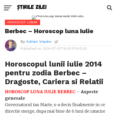
HOROSCOP LUNAR
Berbec – Horoscop luna Iulie
By
Adrian Vrauko
Published on
2014-07-01T15:41:37+03:00
Horoscopul lunii iulie 2014
pentru zodia Berbec –
Dragoste, Cariera si Relatii
HOROSCOP LUNA IULIE BERBEC
–
Aspecte
generale
Guvernatorul tau Marte, s-a decis finalmente in ce
directie merge, dupa mai bine de 6 luni de ratacire