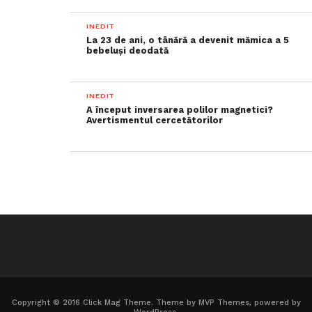
INEDIT
La 23 de ani, o tânără a devenit mămica a 5
bebeluși deodată
INEDIT
A început inversarea polilor magnetici?
Avertismentul cercetătorilor
Copyright © 2016 Click Mag Theme. Theme by MVP Themes, powered by