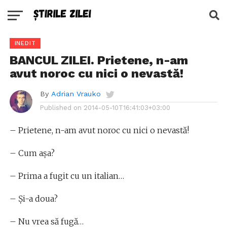
INEDIT
BANCUL ZILEI. Prietene, n-am
avut noroc cu nici o nevastă!
By
Adrian Vrauko
Published on
2014-05-10T16:41:03+03:00
– Prietene, n-am avut noroc cu nici o nevastă!
– Cum aşa?
– Prima a fugit cu un italian…
– Şi-a doua?
– Nu vrea să fugă…