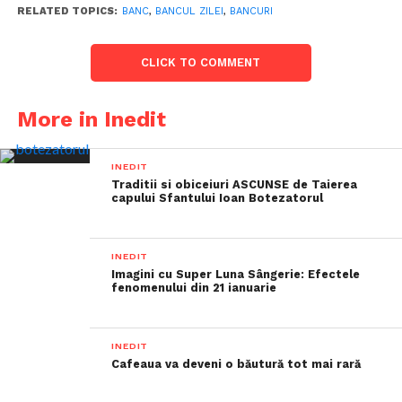
RELATED TOPICS:
BANC
,
BANCUL ZILEI
,
BANCURI
CLICK TO COMMENT
More in Inedit
INEDIT
Traditii si obiceiuri ASCUNSE de Taierea
capului Sfantului Ioan Botezatorul
INEDIT
Imagini cu Super Luna Sângerie: Efectele
fenomenului din 21 ianuarie
INEDIT
Cafeaua va deveni o băutură tot mai rară