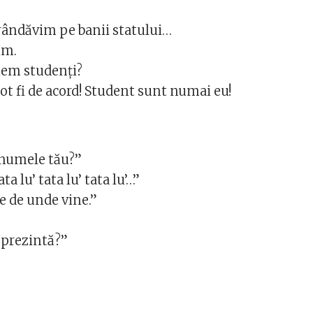
rândăvim pe banii statului…
im.
tem studenţi?
pot fi de acord! Student sunt numai eu!
 numele tău?”
ata lu’ tata lu’ tata lu’…”
 de unde vine.”
reprezintă?”