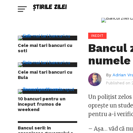
INEDIT
Bancul z
Cele mai tari bancuri cu
soti
numele
Cele mai tari bancuri cu
By
Adrian Vr
Bula
Published on
Un poliţist zelo
10 bancuri pentru un
inceput frumos de
opreşte un studen
weekend
pentru a-i verific
Bancul serii: in
– Aşa… văd că n