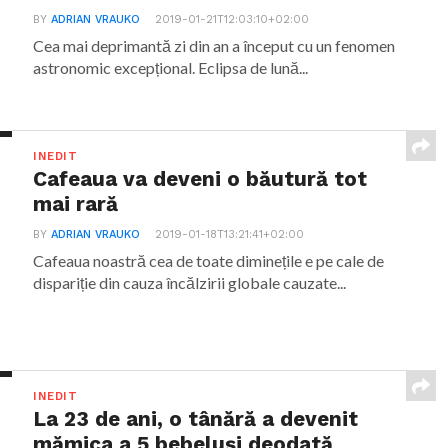
BY
ADRIAN VRAUKO
2019-01-21T12:03:10+02:00
Cea mai deprimantă zi din an a început cu un fenomen
astronomic excepțional. Eclipsa de lună...
INEDIT
Cafeaua va deveni o băutură tot
mai rară
BY
ADRIAN VRAUKO
2019-01-18T13:21:41+02:00
Cafeaua noastră cea de toate diminețile e pe cale de
dispariție din cauza încălzirii globale cauzate...
INEDIT
La 23 de ani, o tânără a devenit
mămica a 5 bebeluși deodată