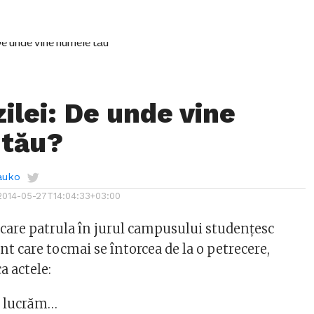
ilei: De unde vine
 tău?
auko
2014-05-27T14:04:33+03:00
s care patrula în jurul campusului studenţesc
t care tocmai se întorcea de la o petrecere,
a actele:
u lucrăm…