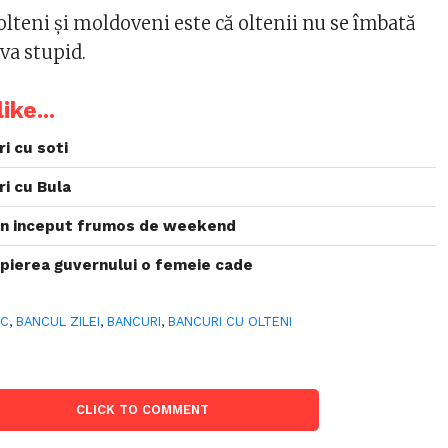
olteni şi moldoveni este că oltenii nu se îmbată
eva stupid.
ike...
ri cu soti
ri cu Bula
 un inceput frumos de weekend
ropierea guvernului o femeie cade
NC
,
BANCUL ZILEI
,
BANCURI
,
BANCURI CU OLTENI
CLICK TO COMMENT