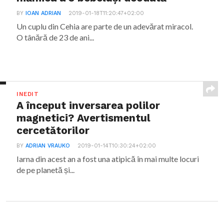
BY
IOAN ADRIAN
2019-01-18T11:20:47+02:00
Un cuplu din Cehia are parte de un adevărat miracol.
O tânără de 23 de ani...
INEDIT
A început inversarea polilor
magnetici? Avertismentul
cercetătorilor
BY
ADRIAN VRAUKO
2019-01-14T10:30:24+02:00
Iarna din acest an a fost una atipică în mai multe locuri
de pe planetă și...