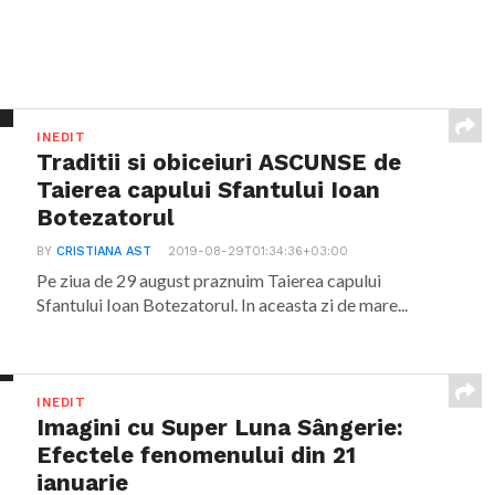
INEDIT
Traditii si obiceiuri ASCUNSE de
Taierea capului Sfantului Ioan
Botezatorul
BY
CRISTIANA AST
2019-08-29T01:34:36+03:00
Pe ziua de 29 august praznuim Taierea capului
Sfantului Ioan Botezatorul. In aceasta zi de mare...
INEDIT
Imagini cu Super Luna Sângerie:
Efectele fenomenului din 21
ianuarie