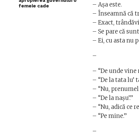
apropierea guvernului o
– Aşa este.
femeie cade
– Înseamnă că t
– Exact, trândăv
– Se pare că sun
– Ei, cu asta nu 
–
– “De unde vine
– “De la tata lu’ t
– “Nu, prenumele
– “De la naşu’.”
– “Nu, adică ce 
– “Pe mine.”
–