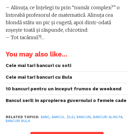
– Alinuţa, ce înţelegi tu prin “număr complex?” o
întreabă profesorul de matematică. Alinuţa cea
blondă stătu un pic şi cugetă, apoi dintr-odată
roşeşte toată şi răspunde, chicotind:
– Tot tacâmul?!…
You may also like...
Cele mai tari bancuri cu soti
Cele mai tari bancuri cu Bula
10 bancuri pentru un inceput frumos de weekend
Bancul serii: in apropierea guvernului o femeie cade
RELATED TOPICS:
BANC
,
BANCUL ZILEI
,
BANCURI
,
BANCURI ALINUTA
,
BANCURI BULA