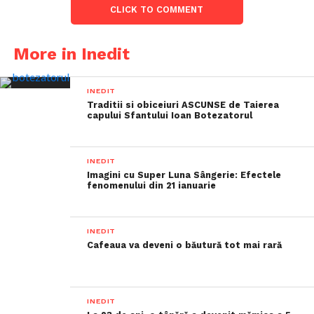
CLICK TO COMMENT
More in Inedit
INEDIT
Traditii si obiceiuri ASCUNSE de Taierea
capului Sfantului Ioan Botezatorul
INEDIT
Imagini cu Super Luna Sângerie: Efectele
fenomenului din 21 ianuarie
INEDIT
Cafeaua va deveni o băutură tot mai rară
INEDIT