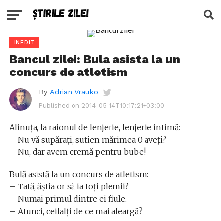
INEDIT
Bancul zilei: Bula asista la un
concurs de atletism
By
Adrian Vrauko
Published on
2014-05-14T10:17:21+03:00
Alinuţa, la raionul de lenjerie, lenjerie intimă:
– Nu vă supăraţi, sutien mărimea 0 aveți?
– Nu, dar avem cremă pentru bube!
Bulă asistă la un concurs de atletism:
– Tată, ăştia or să ia toţi plemii?
– Numai primul dintre ei fiule.
– Atunci, ceilalţi de ce mai aleargă?