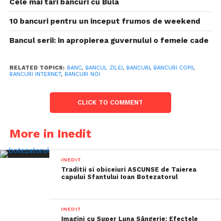
Cele mai tari bancuri cu Bula
10 bancuri pentru un inceput frumos de weekend
Bancul serii: in apropierea guvernului o femeie cade
RELATED TOPICS:
BANC
,
BANCUL ZILEI
,
BANCURI
,
BANCURI COPII
,
BANCURI INTERNET
,
BANCURI NOI
CLICK TO COMMENT
More in Inedit
INEDIT
Traditii si obiceiuri ASCUNSE de Taierea
capului Sfantului Ioan Botezatorul
INEDIT
Imagini cu Super Luna Sângerie: Efectele