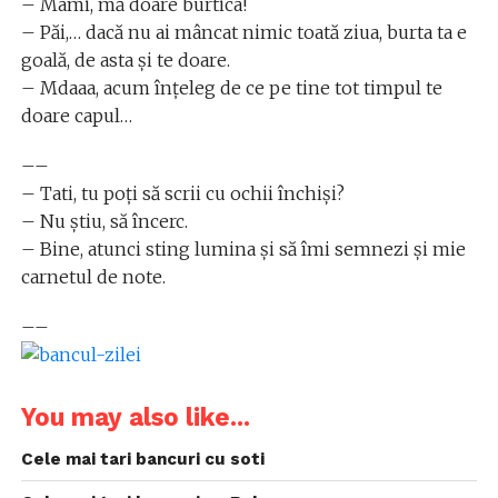
– Mami, mă doare burtica!
– Păi,… dacă nu ai mâncat nimic toată ziua, burta ta e
goală, de asta și te doare.
– Mdaaa, acum înțeleg de ce pe tine tot timpul te
doare capul…
––
– Tati, tu poţi să scrii cu ochii închişi?
– Nu ştiu, să încerc.
– Bine, atunci sting lumina şi să îmi semnezi şi mie
carnetul de note.
––
You may also like...
Cele mai tari bancuri cu soti