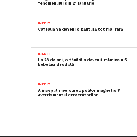
fenomenului din 21 ianuarie
INEDIT
Cafeaua va deveni o băutură tot mai rară
INEDIT
La 23 de ani, o tânără a devenit mămica a 5
bebeluși deodată
INEDIT
A început inversarea polilor magnetici?
Avertismentul cercetătorilor