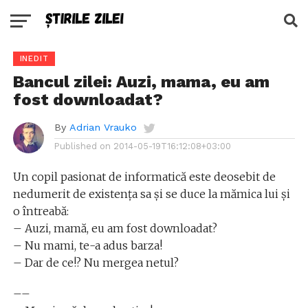
INEDIT
Bancul zilei: Auzi, mama, eu am
fost downloadat?
By
Adrian Vrauko
Published on
2014-05-19T16:12:08+03:00
Un copil pasionat de informatică este deosebit de
nedumerit de existenţa sa şi se duce la mămica lui şi
o întreabă:
– Auzi, mamă, eu am fost downloadat?
– Nu mami, te-a adus barza!
– Dar de ce!? Nu mergea netul?
––