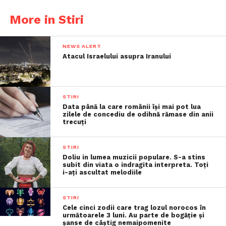
More in Stiri
NEWS ALERT
Atacul Israelului asupra Iranului
STIRI
Data până la care românii îşi mai pot lua
zilele de concediu de odihnă rămase din anii
trecuţi
STIRI
Doliu in lumea muzicii populare. S-a stins
subit din viata o indragita interpreta. Toți
i-ați ascultat melodiile
STIRI
Cele cinci zodii care trag lozul norocos în
următoarele 3 luni. Au parte de bogăție și
șanse de câștig nemaipomenite