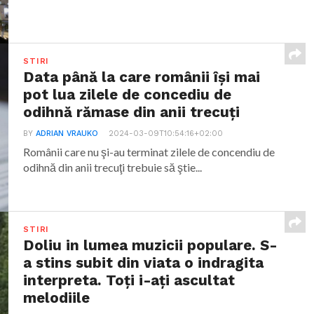
STIRI
Data până la care românii îşi mai
pot lua zilele de concediu de
odihnă rămase din anii trecuţi
BY
ADRIAN VRAUKO
2024-03-09T10:54:16+02:00
Românii care nu şi-au terminat zilele de concendiu de
odihnă din anii trecuţi trebuie să ştie...
STIRI
Doliu in lumea muzicii populare. S-
a stins subit din viata o indragita
interpreta. Toți i-ați ascultat
melodiile