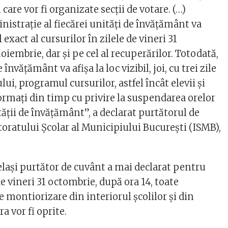
care vor fi organizate secţii de votare. (…)
nistraţie al fiecărei unităţi de învăţământ va
exact al cursurilor în zilele de vineri 31
oiembrie, dar şi pe cel al recuperărilor. Totodată,
 învăţământ va afişa la loc vizibil, joi, cu trei zile
lui, programul cursurilor, astfel încât elevii şi
nformaţi din timp cu privire la suspendarea orelor
ităţii de învăţământ”, a declarat purtătorul de
toratului Școlar al Municipiului București (ISMB),
lași purtător de cuvânt a mai declarat pentru
de vineri 31 octombrie, după ora 14, toate
 montiorizare din interiorul școlilor și din
a vor fi oprite.