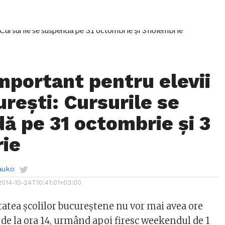
mportant pentru elevii
rești: Cursurile se
ă pe 31 octombrie și 3
ie
auko
2014-10-24T10:41:01+03:00
tatea școlilor bucureștene nu vor mai avea ore
 de la ora 14, urmând apoi firesc weekendul de 1