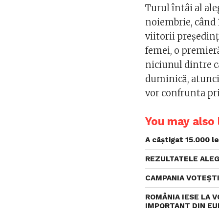
Turul întâi al al
noiembrie, când 
viitorii președin
femei, o premier
niciunul dintre c
duminică, atunci 
vor confrunta pr
You may also l
A câștigat 15.000 le
REZULTATELE ALEGER
CAMPANIA VOTEȘTI C
ROMÂNIA IESE LA VO
IMPORTANT DIN EURO