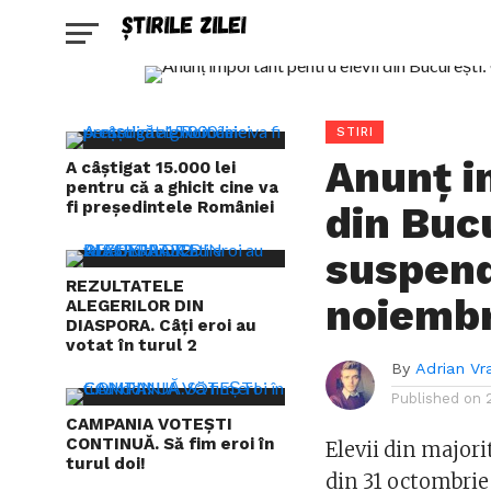
STIRI
Anunț i
A câștigat 15.000 lei
pentru că a ghicit cine va
fi președintele României
din Bucu
suspend
REZULTATELE
noiembr
ALEGERILOR DIN
DIASPORA. Câți eroi au
votat în turul 2
By
Adrian Vr
Published on
CAMPANIA VOTEȘTI
CONTINUĂ. Să fim eroi în
Elevii din majori
turul doi!
din 31 octombrie