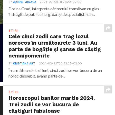
BY
ADRIAN VRAUKO
2024-03-08T11:26:20+02:00
Dorina Grad, interpreta cântecului transilvan cu glas
îndrăgit de publicul larg, dar și de specialiștii din...
STIRI
Cele cinci zodii care trag lozul
norocos în următoarele 3 luni. Au
parte de bogăție și șanse de câștig
nemaipomenite
BY
CRISTIANA AST
2024-02-22T20:33:25+02:00
În următoarele trei luni, cinci zodii se vor bucura de un
noroc deosebit, având parte de...
STIRI
Horoscopul banilor martie 2024.
Trei zodii se vor bucura de
câștiguri fabuloase