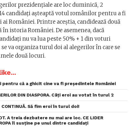
egerilor prezidențiale are loc duminică, 2
14 candidați așteaptă votul românilor pentru a fi
ți ai României. Printre aceștia, candidează două
ă în istoria României. De asemenea, dacă
andidați nu va lua peste 50% + 1 din voturi
se va organiza turul doi al alegerilor în care se
imele două locuri.
ike...
i pentru că a ghicit cine va fi președintele României
ILOR DIN DIASPORA. Câți eroi au votat în turul 2
ONTINUĂ. Să fim eroi în turul doi!
T. A treia dezbatere nu mai are loc. CE LIDER
PA îl susține pe unul dintre candidați