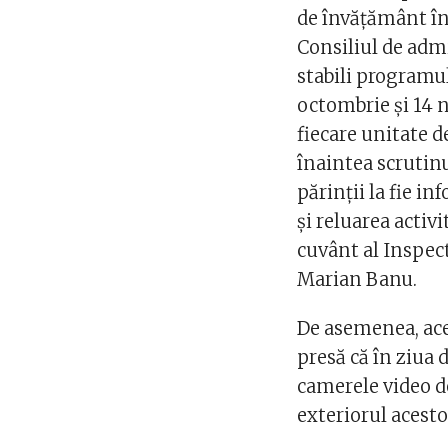
de învăţământ în 
Consiliul de admi
stabili programul 
octombrie şi 14 n
fiecare unitate de
înaintea scrutinu
părinţii la fie i
şi reluarea activ
cuvânt al Inspec
Marian Banu.
De asemenea, ace
presă că în ziua 
camerele video de
exteriorul acestor