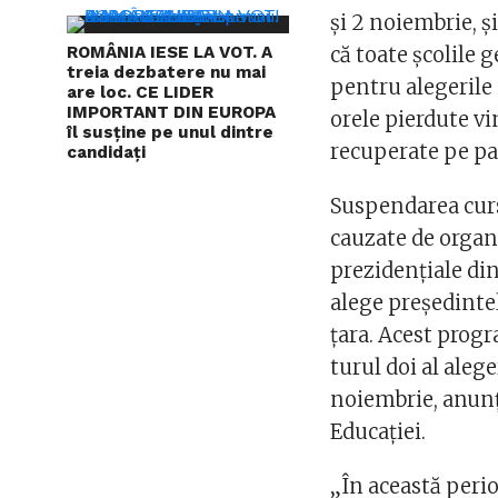
și 2 noiembrie, și
ROMÂNIA IESE LA VOT. A
că toate școlile g
treia dezbatere nu mai
pentru alegerile 
are loc. CE LIDER
IMPORTANT DIN EUROPA
orele pierdute vi
îl susține pe unul dintre
recuperate pe par
candidați
Suspendarea curs
cauzate de organi
prezidențiale din
alege președintele
țara. Acest progr
turul doi al alege
noiembrie, anunț
Educației.
„În această perio