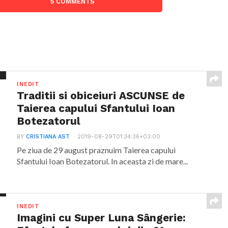
5 COMMENTS
INEDIT
Traditii si obiceiuri ASCUNSE de
Taierea capului Sfantului Ioan
Botezatorul
BY
CRISTIANA AST
2019-08-29T01:34:36+03:00
Pe ziua de 29 august praznuim Taierea capului
Sfantului Ioan Botezatorul. In aceasta zi de mare...
INEDIT
Imagini cu Super Luna Sângerie: