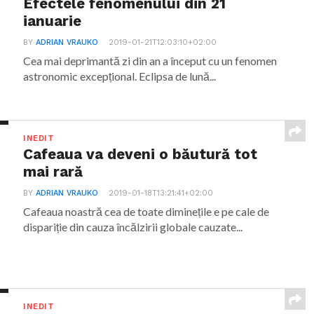
Efectele fenomenului din 21
ianuarie
BY
ADRIAN VRAUKO
2019-01-21T12:03:10+02:00
Cea mai deprimantă zi din an a început cu un fenomen
astronomic excepțional. Eclipsa de lună...
INEDIT
Cafeaua va deveni o băutură tot
mai rară
BY
ADRIAN VRAUKO
2019-01-18T13:21:41+02:00
Cafeaua noastră cea de toate diminețile e pe cale de
dispariție din cauza încălzirii globale cauzate...
INEDIT