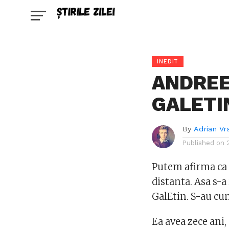
INEDIT
ANDREE
GALETI
By
Adrian Vr
Published on
Putem afirma ca i
distanta. Asa s-a
GalEtin. S-au cun
Ea avea zece ani,