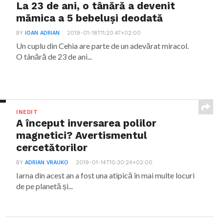
La 23 de ani, o tânără a devenit
mămica a 5 bebeluși deodată
BY
IOAN ADRIAN
2019-01-18T11:20:47+02:00
Un cuplu din Cehia are parte de un adevărat miracol.
O tânără de 23 de ani...
INEDIT
A început inversarea polilor
magnetici? Avertismentul
cercetătorilor
BY
ADRIAN VRAUKO
2019-01-14T10:30:24+02:00
Iarna din acest an a fost una atipică în mai multe locuri
de pe planetă și...