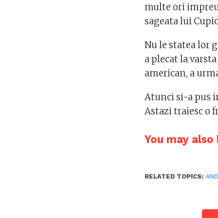
multe ori impre
sageata lui Cupid
Nu le statea lor 
a plecat la varst
american, a urmar
Atunci si-a pus i
Astazi traiesc o
You may also l
RELATED TOPICS:
AND