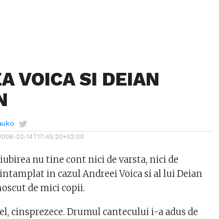
A VOICA SI DEIAN
N
auko
2008-02-14T17:45:20+02:00
ubirea nu tine cont nici de varsta, nici de
 intamplat in cazul Andreei Voica si al lui Deian
oscut de mici copii.
 el, cinsprezece. Drumul cantecului i-a adus de