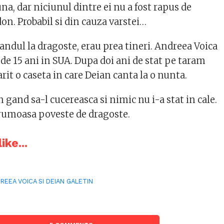
una, dar
niciunul dintre ei nu a fost rapus de
on. Probabil si din cauza varstei…
gandul la dragoste, erau prea tineri. Andreea Voica
a de 15 ani in SUA. Dupa doi ani de stat pe taram
it o caseta in care Deian canta la o nunta.
n gand sa-l cucereasca si nimic nu i-a stat in cale.
 frumoasa poveste de dragoste.
ike...
REEA VOICA SI DEIAN GALETIN