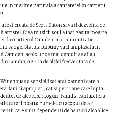
atuie in marime naturala a cantaretei in cartierul
n.
 a fost creata de Scott Eaton si va fi dezvelita de
ii artistei. Diva muzicii soul a fost gasita moarta
ei din cartierul Camden cu o concentratie
l in sange. Statuia lui Amy va fi amplasata in
lui Camden, acolo unde mai demult se aflau
 din Londra, o zona de altfel frecventata de
Winehouse a sensibilizat atat oameni care o
ra, fani si apropiati, cat si persoane care lupta
entei de alcool si droguri. Familia cantaretei a
atie care ii poarta numele, cu scopul de a-i
scentii care sunt dependenti de bauturi alcoolice