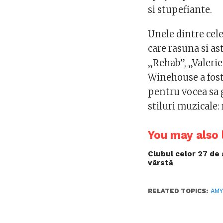
si stupefiante.
Unele dintre cel
care rasuna si as
„Rehab”, „Valeri
Winehouse a fost
pentru vocea sa g
stiluri muzicale:
You may also l
Clubul celor 27 de 
vârstă
RELATED TOPICS:
AMY