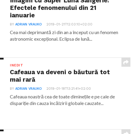
Imagini cu Super Luna Sângerie:
Efectele fenomenului din 21
ianuarie
BY
ADRIAN VRAUKO
2019-01-21T12:03:10+02:00
Cea mai deprimantă zi din an a început cu un fenomen
astronomic excepțional. Eclipsa de lună...
INEDIT
Cafeaua va deveni o băutură tot
mai rară
BY
ADRIAN VRAUKO
2019-01-18T13:21:41+02:00
Cafeaua noastră cea de toate diminețile e pe cale de
dispariție din cauza încălzirii globale cauzate...