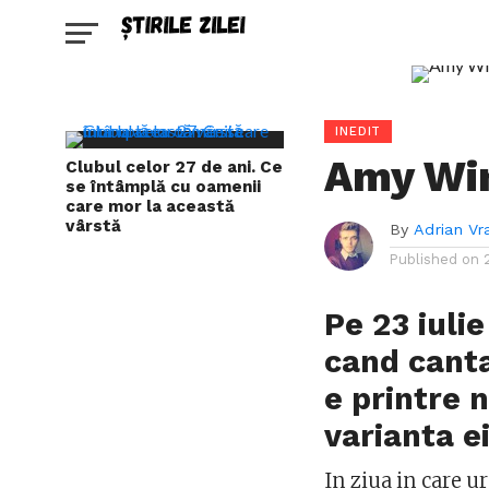
INEDIT
Amy Wi
Clubul celor 27 de ani. Ce
se întâmplă cu oamenii
care mor la această
vârstă
By
Adrian Vr
Published on
Pe 23 iulie
cand cant
e printre no
varianta e
In ziua in care u