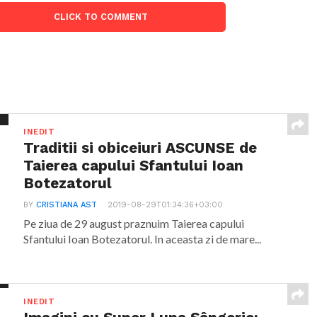
CLICK TO COMMENT
INEDIT
Traditii si obiceiuri ASCUNSE de
Taierea capului Sfantului Ioan
Botezatorul
BY
CRISTIANA AST
2019-08-29T01:34:36+03:00
Pe ziua de 29 august praznuim Taierea capului
Sfantului Ioan Botezatorul. In aceasta zi de mare...
INEDIT