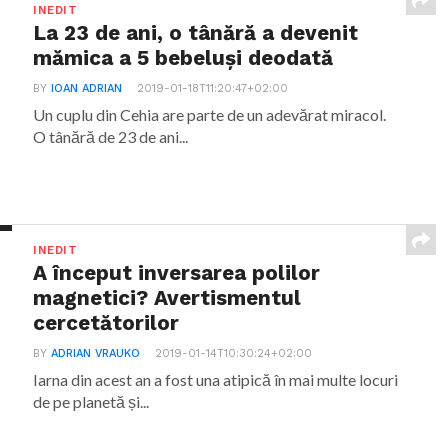
INEDIT
La 23 de ani, o tânără a devenit
mămica a 5 bebeluși deodată
BY
IOAN ADRIAN
2019-01-18T11:20:47+02:00
Un cuplu din Cehia are parte de un adevărat miracol.
O tânără de 23 de ani...
INEDIT
A început inversarea polilor
magnetici? Avertismentul
cercetătorilor
BY
ADRIAN VRAUKO
2019-01-14T10:30:24+02:00
Iarna din acest an a fost una atipică în mai multe locuri
de pe planetă și...