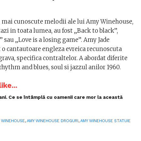
e mai cunoscute melodii ale lui Amy Winehouse,
tazi in toata lumea, au fost „Back to black”,
e” sau „Love is a losing game”. Amy Jade
 o cantautoare engleza evreica recunoscuta
rava, specifica contraltelor. A abordat diferite
 rhythm and blues, soul si jazzul anilor 1960.
ike...
ani. Ce se întâmplă cu oamenii care mor la această
 WINEHOUSE
,
AMY WINEHOUSE DROGURI
,
AMY WINEHOUSE STATUIE