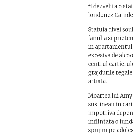
fi dezvelita o st
londonez Camde
Statuia divei soul
familia si prieten
in apartamentul 
excesiva de alcoo
centrul cartieru
grajdurile regale
artista.
Moartea lui Amy 
sustineau in carie
impotriva depend
infiintata o fund
sprijini pe adole