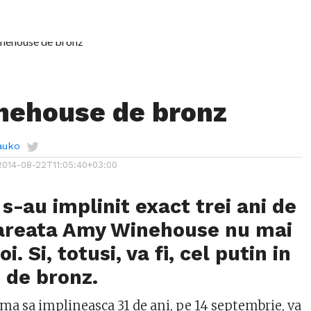
nehouse de bronz
auko
2014-08-22T11:05:40+03:00
 s-au implinit exact trei ani de
areata Amy Winehouse nu mai
i. Si, totusi, va fi, cel putin in
i de bronz.
rma sa implineasca 31 de ani, pe 14 septembrie, va