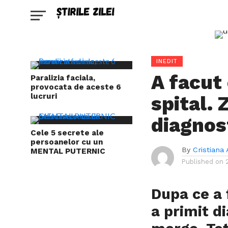
INEDIT
A facut
Paralizia faciala,
provocata de aceste 6
lucruri
spital.
diagnos
Cele 5 secrete ale
persoanelor cu un
By
Cristiana 
MENTAL PUTERNIC
Published on
Dupa ce a 
a primit d