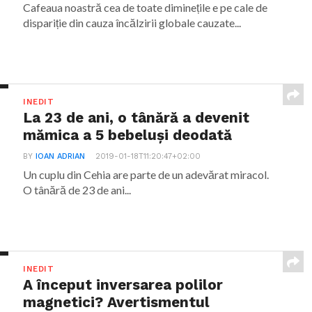
Cafeaua noastră cea de toate diminețile e pe cale de
dispariție din cauza încălzirii globale cauzate...
INEDIT
La 23 de ani, o tânără a devenit
mămica a 5 bebeluși deodată
BY
IOAN ADRIAN
2019-01-18T11:20:47+02:00
Un cuplu din Cehia are parte de un adevărat miracol.
O tânără de 23 de ani...
INEDIT
A început inversarea polilor
magnetici? Avertismentul