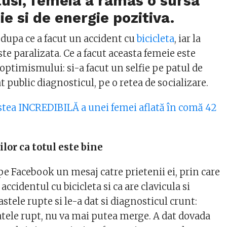
usi, femeia a ramas o sursa
ie si de energie pozitiva.
 dupa ce a facut un accident cu
bicicleta
, iar la
este paralizata. Ce a facut aceasta femeie este
optimismului: si-a facut un selfie pe patul de
at public diagnosticul, pe o retea de socializare.
stea INCREDIBILĂ a unei femei aflată în comă 42
ilor ca totul este bine
pe Facebook un mesaj catre prietenii ei, prin care
ccidentul cu bicicleta si ca are clavicula si
stele rupte si le-a dat si diagnosticul crunt:
atele rupt, nu va mai putea merge. A dat dovada