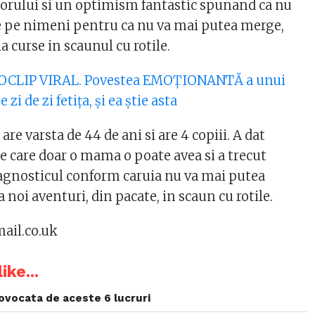
orului si un optimism fantastic spunand ca nu
ze pe nimeni pentru ca nu va mai putea merge,
la curse in scaunul cu rotile.
EOCLIP VIRAL. Povestea EMOȚIONANTĂ a unui
 zi de zi fetița, și ea știe asta
 varsta de 44 de ani si are 4 copiii. A dat
e care doar o mama o poate avea si a trecut
agnosticul conform caruia nu va mai putea
 noi aventuri, din pacate, in scaun cu rotile.
mail.co.uk
ike...
provocata de aceste 6 lucruri