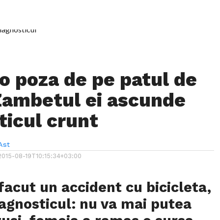
 o poza de pe patul de
 Zambetul ei ascunde
ticul crunt
Ast
2015-08-19T10:15:34+03:00
facut un accident cu bicicleta,
iagnosticul: nu va mai putea