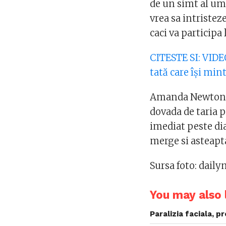
de un simt al um
vrea sa intriste
caci va participa 
CITESTE SI: VID
tată care își minte
Amanda Newton are
dovada de taria p
imediat peste di
merge si asteapta
Sursa foto: daily
You may also l
Paralizia faciala, 