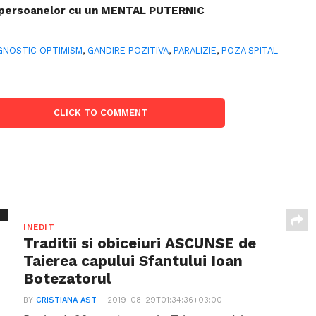
e persoanelor cu un MENTAL PUTERNIC
GNOSTIC OPTIMISM
,
GANDIRE POZITIVA
,
PARALIZIE
,
POZA SPITAL
CLICK TO COMMENT
INEDIT
Traditii si obiceiuri ASCUNSE de
Taierea capului Sfantului Ioan
Botezatorul
BY
CRISTIANA AST
2019-08-29T01:34:36+03:00