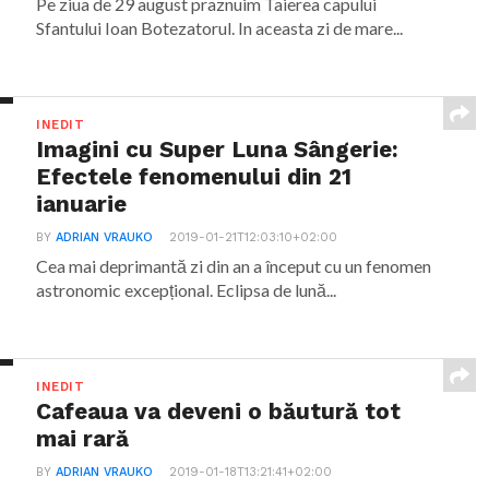
Pe ziua de 29 august praznuim Taierea capului
Sfantului Ioan Botezatorul. In aceasta zi de mare...
INEDIT
Imagini cu Super Luna Sângerie:
Efectele fenomenului din 21
ianuarie
BY
ADRIAN VRAUKO
2019-01-21T12:03:10+02:00
Cea mai deprimantă zi din an a început cu un fenomen
astronomic excepțional. Eclipsa de lună...
INEDIT
Cafeaua va deveni o băutură tot
mai rară
BY
ADRIAN VRAUKO
2019-01-18T13:21:41+02:00