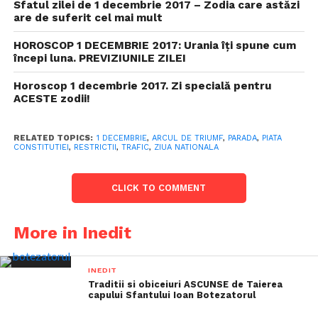
Sfatul zilei de 1 decembrie 2017 – Zodia care astăzi
are de suferit cel mai mult
HOROSCOP 1 DECEMBRIE 2017: Urania îţi spune cum
începi luna. PREVIZIUNILE ZILEI
Horoscop 1 decembrie 2017. Zi specială pentru
ACESTE zodii!
RELATED TOPICS:
1 DECEMBRIE
,
ARCUL DE TRIUMF
,
PARADA
,
PIATA
CONSTITUTIEI
,
RESTRICTII
,
TRAFIC
,
ZIUA NATIONALA
CLICK TO COMMENT
More in Inedit
INEDIT
Traditii si obiceiuri ASCUNSE de Taierea
capului Sfantului Ioan Botezatorul