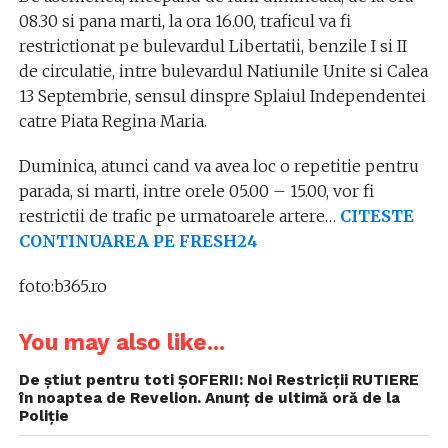
08.30 si pana marti, la ora 16.00, traficul va fi
restrictionat pe bulevardul Libertatii, benzile I si II
de circulatie, intre bulevardul Natiunile Unite si Calea
13 Septembrie, sensul dinspre Splaiul Independentei
catre Piata Regina Maria.
Duminica, atunci cand va avea loc o repetitie pentru
parada, si marti, intre orele 05.00 – 15.00, vor fi
restrictii de trafic pe urmatoarele artere…
CITESTE
CONTINUAREA PE FRESH24
foto:b365.ro
You may also like...
De știut pentru toti ȘOFERII: Noi Restricţii RUTIERE
în noaptea de Revelion. Anunţ de ultimă oră de la
Poliţie