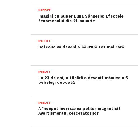
INEDIT
Imagini cu Super Luna Sângerie: Efectele
fenomenului din 21 ianuarie
INEDIT
Cafeaua va deveni o băutură tot mai rară
INEDIT
La 23 de ani, o tânără a devenit mămica a 5
bebeluși deodată
INEDIT
A început inversarea polilor magnetici?
Avertismentul cercetătorilor