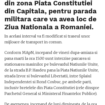
din zona Piata Constitutiei
din Capitala, pentru parada
militara care va avea loc de
Ziua Nationala a Romaniei.
In acelasi interval va fi modificat si traseul unor
mijloace de transport in comun.
Conform MApN, incepand de vineri dupa-amiaza si
pana marti la ora 15.00 sunt interzise parcarea si
stationarea masinilor pe bulevardul Natiunile Unite,
de la strada B.P. Hasdeu pana la Piata Natiunile Unite,
strada Izvor si bulevardul Libertatii, intre Splaiul
Independentei si Rond Cosbuc, pe ambele parti,
inclusiv bretelele din Piata Constitutiei (cele dinspre
Parchetul General si Ministerul Finantelor Publice).
De asemenea, incepand de luni dimineata, de la ora