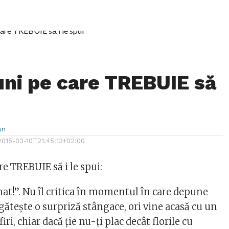
uni pe care TREBUIE să
an
2015-03-10T21:45:13+02:00
e TREBUIE să i le spui:
nat!”. Nu îl critica în momentul în care depune
regăteşte o surpriză stângace, ori vine acasă cu un
ri, chiar dacă ţie nu-ţi plac decât florile cu