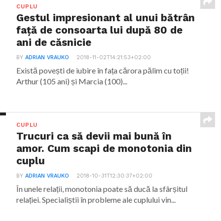
CUPLU
Gestul impresionant al unui bătrân
față de consoarta lui după 80 de
ani de căsnicie
BY
ADRIAN VRAUKO
2018-11-02T14:21:53+02:00
Există povești de iubire în fața cărora pălim cu toții!
Arthur (105 ani) și Marcia (100)...
CUPLU
Trucuri ca să devii mai bună în
amor. Cum scapi de monotonia din
cuplu
BY
ADRIAN VRAUKO
2018-10-31T12:30:37+02:00
În unele relații, monotonia poate să ducă la sfârșitul
relației. Specialiștii în probleme ale cuplului vin...