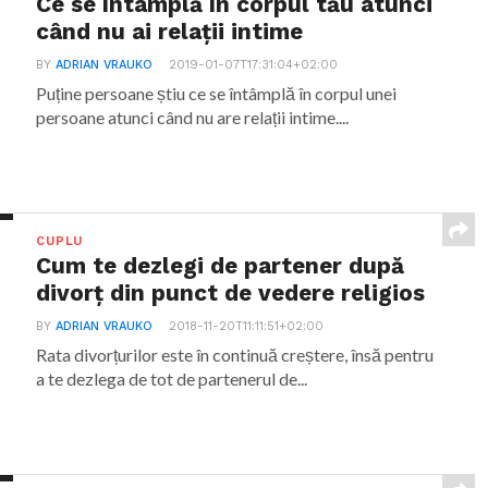
Ce se întâmplă în corpul tău atunci
când nu ai relații intime
BY
ADRIAN VRAUKO
2019-01-07T17:31:04+02:00
Puține persoane știu ce se întâmplă în corpul unei
persoane atunci când nu are relații intime....
CUPLU
Cum te dezlegi de partener după
divorț din punct de vedere religios
BY
ADRIAN VRAUKO
2018-11-20T11:11:51+02:00
Rata divorțurilor este în continuă creștere, însă pentru
a te dezlega de tot de partenerul de...