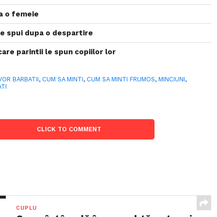
la o femeie
 le spui dupa o despartire
are parintii le spun copiilor lor
VOR BARBATII
,
CUM SA MINTI
,
CUM SA MINTI FRUMOS
,
MINCIUNI
,
ATI
CLICK TO COMMENT
CUPLU