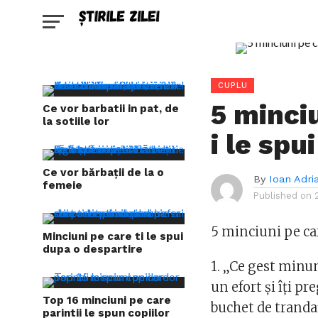
CUPLU
5 minci
Ce vor barbatii in pat, de
la sotiile lor
i le spui
Ce vor bărbații de la o
By
Ioan Adri
femeie
Published on
5 minciuni pe car
Minciuni pe care ti le spui
dupa o despartire
1. „Ce gest minu
un efort şi îţi p
Top 16 minciuni pe care
buchet de trandafi
parintii le spun copiilor