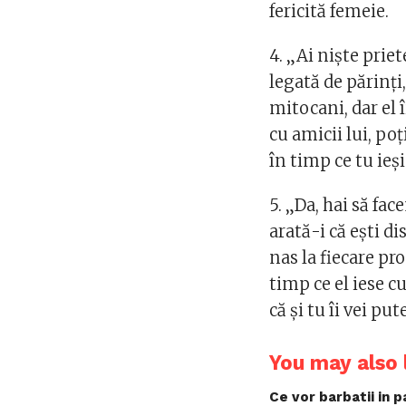
fericită femeie.
4. „Ai nişte priet
legată de părinţi,
mitocani, dar el î
cu amicii lui, poţ
în timp ce tu ieşi
5. „Da, hai să fa
arată-i că eşti d
nas la fiecare pr
timp ce el iese cu
că şi tu îi vei pu
You may also l
Ce vor barbatii in pa