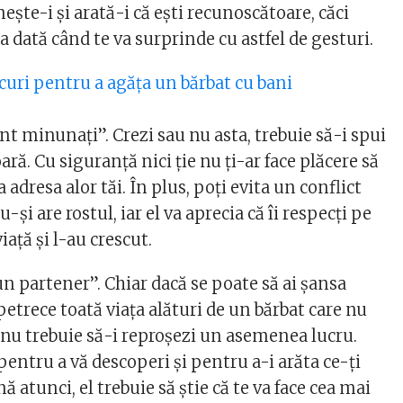
şte-i şi arată-i că eşti recunoscătoare, căci
ra dată când te va surprinde cu astfel de gesturi.
curi pentru a agăţa un bărbat cu bani
sunt minunaţi”. Crezi sau nu asta, trebuie să-i spui
ară. Cu siguranţă nici ţie nu ţi-ar face plăcere să
la adresa alor tăi. În plus, poţi evita un conflict
-şi are rostul, iar el va aprecia că îi respecţi pe
viaţă şi l-au crescut.
bun partener”. Chiar dacă se poate să ai şansa
 petrece toată viaţa alături de un bărbat care nu
 nu trebuie să-i reproşezi un asemenea lucru.
pentru a vă descoperi şi pentru a-i arăta ce-ţi
nă atunci, el trebuie să ştie că te va face cea mai