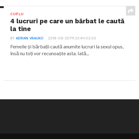
CUPLU
4 lucruri pe care un bărbat le caută
la tine
BY
ADRIAN VRAUKO
2018-09-25T11:33:41+03:00
Femeile și bărbații caută anumite lucruri la sexul opus,
însă nu toți vor recunoaște asta. Iată...