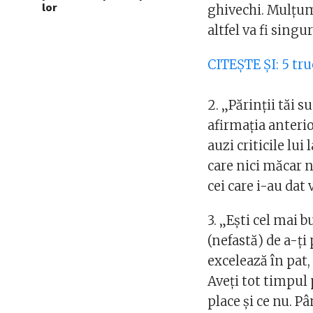
lor
ghivechi. Mulţume
altfel va fi singu
CITEŞTE ŞI: 5 tru
2. „Părinţii tăi 
afirmaţia anterio
auzi criticile lui 
care nici măcar nu
cei care i-au dat 
3. „Eşti cel mai 
(nefastă) de a-ţi
excelează în pat,
Aveţi tot timpul 
place şi ce nu. Pâ