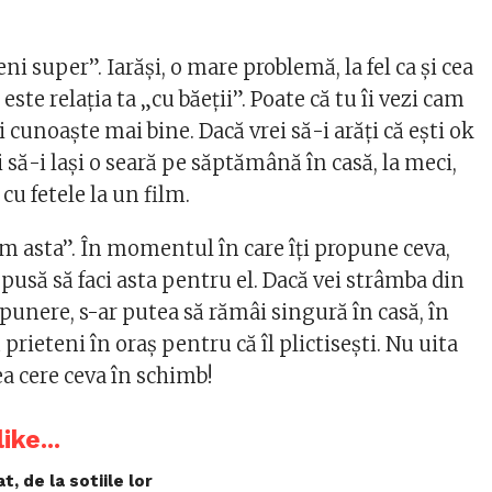
eni super”. Iarăşi, o mare problemă, la fel ca şi cea
 este relaţia ta „cu băeţii”. Poate că tu îi vezi cam
i cunoaşte mai bine. Dacă vrei să-i arăţi că eşti ok
i să-i laşi o seară pe săptămână în casă, la meci,
 cu fetele la un film.
cem asta”. În momentul în care îţi propune ceva,
ispusă să faci asta pentru el. Dacă vei strâmba din
opunere, s-ar putea să rămâi singură în casă, în
 prieteni în oraş pentru că îl plictiseşti. Nu uita
tea cere ceva în schimb!
ike...
t, de la sotiile lor