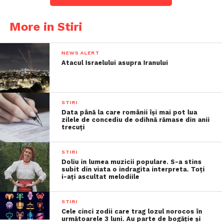
More in Stiri
NEWS ALERT
Atacul Israelului asupra Iranului
STIRI
Data până la care românii îşi mai pot lua
zilele de concediu de odihnă rămase din anii
trecuţi
STIRI
Doliu in lumea muzicii populare. S-a stins
subit din viata o indragita interpreta. Toți
i-ați ascultat melodiile
STIRI
Cele cinci zodii care trag lozul norocos în
următoarele 3 luni. Au parte de bogăție și