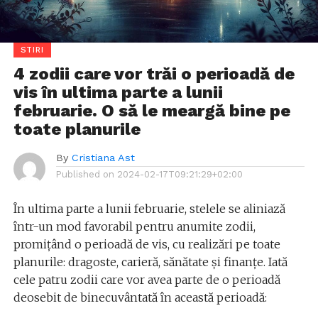
STIRI
4 zodii care vor trăi o perioadă de
vis în ultima parte a lunii
februarie. O să le meargă bine pe
toate planurile
By
Cristiana Ast
Published on
2024-02-17T09:21:29+02:00
În ultima parte a lunii februarie, stelele se aliniază
într-un mod favorabil pentru anumite zodii,
promițând o perioadă de vis, cu realizări pe toate
planurile: dragoste, carieră, sănătate și finanțe. Iată
cele patru zodii care vor avea parte de o perioadă
deosebit de binecuvântată în această perioadă: