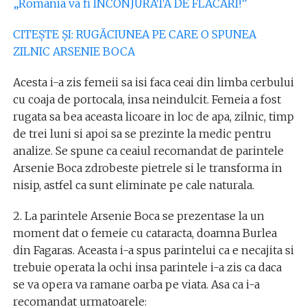
„Romania va fi INCONJURATA DE FLACARI!”
CITEȘTE ȘI: RUGĂCIUNEA PE CARE O SPUNEA
ZILNIC ARSENIE BOCA
Acesta i-a zis femeii sa isi faca ceai din limba cerbului
cu coaja de portocala, insa neindulcit. Femeia a fost
rugata sa bea aceasta licoare in loc de apa, zilnic, timp
de trei luni si apoi sa se prezinte la medic pentru
analize. Se spune ca ceaiul recomandat de parintele
Arsenie Boca zdrobeste pietrele si le transforma in
nisip, astfel ca sunt eliminate pe cale naturala.
2. La parintele Arsenie Boca se prezentase la un
moment dat o femeie cu cataracta, doamna Burlea
din Fagaras. Aceasta i-a spus parintelui ca e necajita si
trebuie operata la ochi insa parintele i-a zis ca daca
se va opera va ramane oarba pe viata. Asa ca i-a
recomandat urmatoarele: