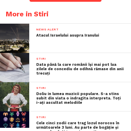
More in Stiri
NEWS ALERT
Atacul Israelului asupra Iranului
STIRI
Data până la care românii îşi mai pot lua
zilele de concediu de odihnă rămase din anii
trecuţi
STIRI
Doliu in lumea muzicii populare. S-a stins
subit din viata o indragita interpreta. Toți
i-ați ascultat melodiile
STIRI
Cele cinci zodii care trag lozul norocos în
următoarele 3 luni. Au parte de bogăție și