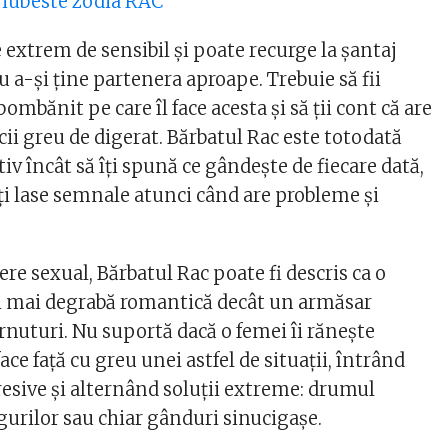
 iubeste zodia RAC
 extrem de sensibil și poate recurge la șantaj
 a-și ține partenera aproape. Trebuie să fii
bombănit pe care îl face acesta și să ții cont că are
ii greu de digerat. Bărbatul Rac este totodată
iv încât să îți spună ce gândește de fiecare dată,
 îți lase semnale atunci când are probleme și
re sexual, Bărbatul Rac poate fi descris ca o
i mai degrabă romantică decât un armăsar
rnuturi. Nu suportă dacă o femei îi rănește
ace față cu greu unei astfel de situații, întrând
resive și alternând soluții extreme: drumul
ogurilor sau chiar gânduri sinucigașe.