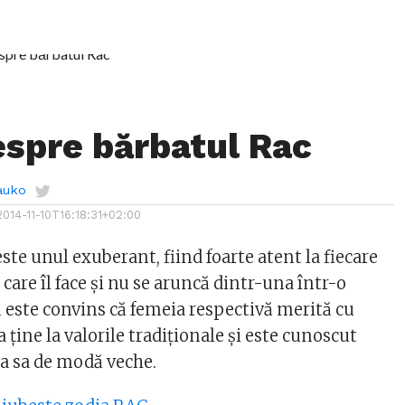
espre bărbatul Rac
auko
2014-11-10T16:18:31+02:00
ste unul exuberant, fiind foarte atent la fiecare
 care îl face și nu se aruncă dintr-una într-o
ă este convins că femeia respectivă merită cu
a ține la valorile tradiționale și este cunoscut
a sa de modă veche.