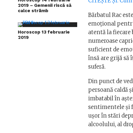
CITEȘTE ȘI: Cum
2019 – Gemenii riscă să
calce strâmb
Bărbatul Rac este
emoțional pentru
atentă la fiecare 
Horoscop 13 februarie
2019
numeroase capric
suficient de emot
însă are grijă să
suferă.
Din punct de vede
persoană caldă ș
imbatabil în aște
sentimentele și f
ușor în stări dep
alcoolului, al dr