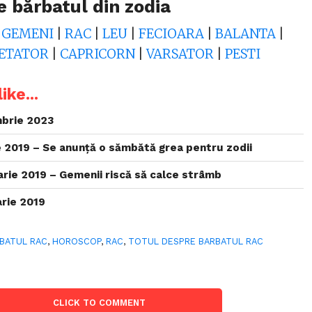
e bărbatul din zodia
|
GEMENI
|
RAC
|
LEU
|
FECIOARA
|
BALANTA
|
ETATOR
|
CAPRICORN
|
VARSATOR
|
PESTI
ike...
brie 2023
 2019 – Se anunță o sămbătă grea pentru zodii
rie 2019 – Gemenii riscă să calce strâmb
rie 2019
BATUL RAC
,
HOROSCOP
,
RAC
,
TOTUL DESPRE BARBATUL RAC
CLICK TO COMMENT