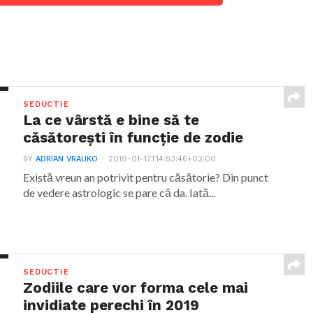
SEDUCTIE
La ce vârstă e bine să te
căsătorești în funcție de zodie
BY
ADRIAN VRAUKO
2019-01-17T14:53:46+02:00
Există vreun an potrivit pentru căsătorie? Din punct
de vedere astrologic se pare că da. Iată...
SEDUCTIE
Zodiile care vor forma cele mai
invidiate perechi în 2019