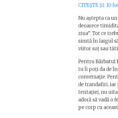
CITEȘTE ȘI: 10 lu
Nu aștepta ca un 
deoarece timidita
ziua”. Tot ce treb
simtă în largul s
viitor soț sau tăti
Pentru Bărbatul R
tu îi poți da de 
conversație. Pent
de trandafiri, ia
tentației, nu uita
adoră să vadă o f
pe corp cu aceast