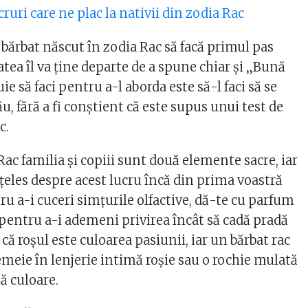
cruri care ne plac la nativii din zodia Rac
bărbat născut în zodia Rac să facă primul pas
tea îl va ține departe de a spune chiar și „Bună
uie să faci pentru a-l aborda este să-l faci să se
ău, fără a fi conștient că este supus unui test de
c.
ac familia și copiii sunt două elemente sacre, iar
înțeles despre acest lucru încă din prima voastră
ru a-i cuceri simțurile olfactive, dă-te cu parfum
r pentru a-i ademeni privirea încât să cadă pradă
 că roșul este culoarea pasiunii, iar un bărbat rac
emeie în lenjerie intimă roșie sau o rochie mulată
ă culoare.