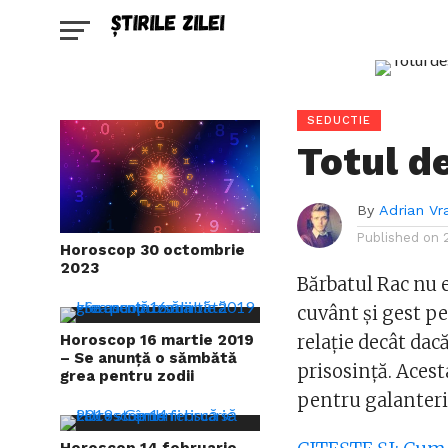
SEDUCTIE
Totul d
By
Adrian Vr
Published on
Horoscop 30 octombrie
2023
Bărbatul Rac nu e
cuvânt și gest pe
Horoscop 16 martie 2019
relație decât dac
– Se anunță o sămbătă
prisosință. Acest
grea pentru zodii
pentru galanteri
Horoscop 14 februarie