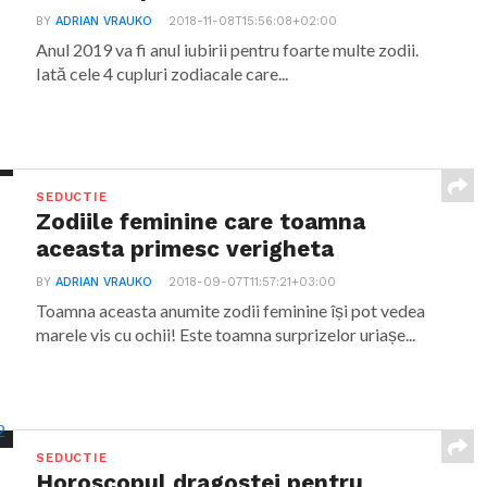
BY
ADRIAN VRAUKO
2018-11-08T15:56:08+02:00
Anul 2019 va fi anul iubirii pentru foarte multe zodii.
Iată cele 4 cupluri zodiacale care...
SEDUCTIE
Zodiile feminine care toamna
aceasta primesc verigheta
BY
ADRIAN VRAUKO
2018-09-07T11:57:21+03:00
Toamna aceasta anumite zodii feminine își pot vedea
marele vis cu ochii! Este toamna surprizelor uriașe...
SEDUCTIE
Horoscopul dragostei pentru