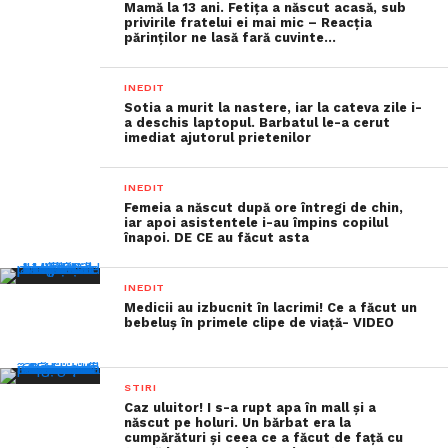
Mamă la 13 ani. Fetiţa a născut acasă, sub
privirile fratelui ei mai mic – Reacția
părinților ne lasă fară cuvinte…
INEDIT
Sotia a murit la nastere, iar la cateva zile i-
a deschis laptopul. Barbatul le-a cerut
imediat ajutorul prietenilor
INEDIT
Femeia a născut după ore întregi de chin,
iar apoi asistentele i-au împins copilul
înapoi. DE CE au făcut asta
INEDIT
Medicii au izbucnit în lacrimi! Ce a făcut un
bebeluș în primele clipe de viață- VIDEO
STIRI
Caz uluitor! I s-a rupt apa în mall și a
născut pe holuri. Un bărbat era la
cumpărături și ceea ce a făcut de față cu