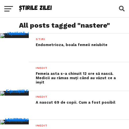
All posts tagged "nastere"
STIRI
Endometrioza, boala femeii neiubite
INEDIT
Femeia asta s-a chinuit 12 ore să nască.
Medicii au rămas muți când au văzut ce a
ieșit
INEDIT
A nascut 69 de copii. Cum a fost posibil
INEDIT