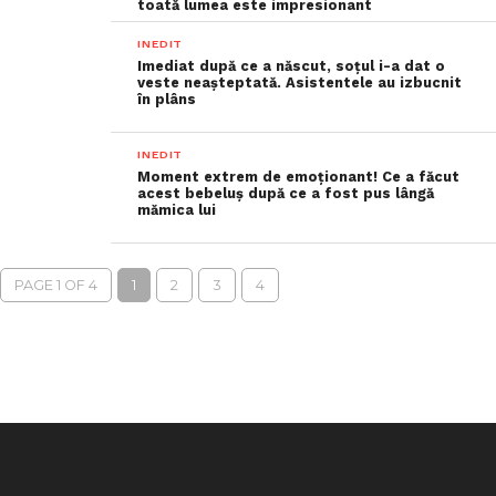
toată lumea este impresionant
INEDIT
Imediat după ce a născut, soțul i-a dat o
veste neașteptată. Asistentele au izbucnit
în plâns
INEDIT
Moment extrem de emoționant! Ce a făcut
acest bebeluș după ce a fost pus lângă
mămica lui
PAGE 1 OF 4
1
2
3
4