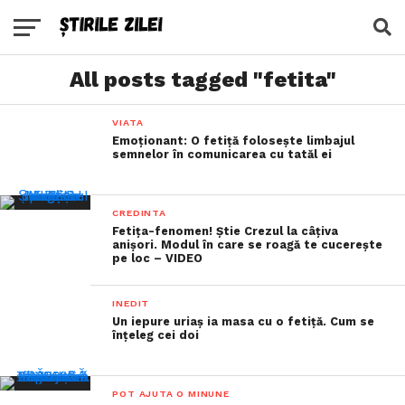
All posts tagged "fetita"
VIATA
Emoționant: O fetiță folosește limbajul
semnelor în comunicarea cu tatăl ei
CREDINTA
Fetița-fenomen! Știe Crezul la câțiva
anișori. Modul în care se roagă te cucerește
pe loc – VIDEO
INEDIT
Un iepure uriaș ia masa cu o fetiță. Cum se
înțeleg cei doi
POT AJUTA O MINUNE