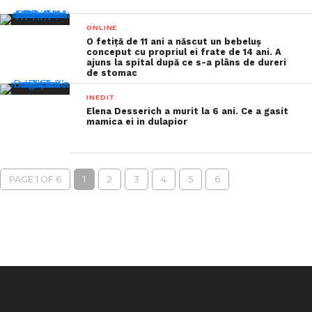
ONLINE
O fetiță de 11 ani a născut un bebeluș
conceput cu propriul ei frate de 14 ani. A
ajuns la spital după ce s-a plâns de dureri
de stomac
INEDIT
Elena Desserich a murit la 6 ani. Ce a gasit
mamica ei in dulapior
PAGE 1 OF 6
1
2
3
4
5
6