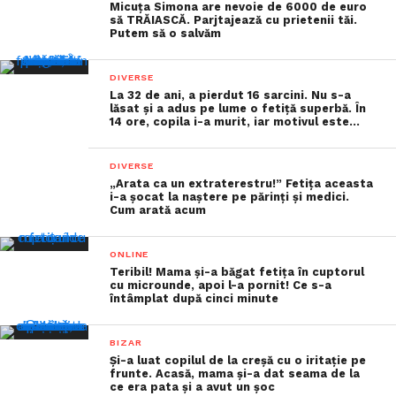
Micuța Simona are nevoie de 6000 de euro
să TRĂIASCĂ. Parjtajează cu prietenii tăi.
Putem să o salvăm
DIVERSE
La 32 de ani, a pierdut 16 sarcini. Nu s-a
lăsat și a adus pe lume o fetiță superbă. În
14 ore, copila i-a murit, iar motivul este…
DIVERSE
„Arata ca un extraterestru!” Fetița aceasta
i-a șocat la naștere pe părinți și medici.
Cum arată acum
ONLINE
Teribil! Mama și-a băgat fetița în cuptorul
cu microunde, apoi l-a pornit! Ce s-a
întâmplat după cinci minute
BIZAR
Și-a luat copilul de la creșă cu o iritație pe
frunte. Acasă, mama și-a dat seama de la
ce era pata și a avut un șoc