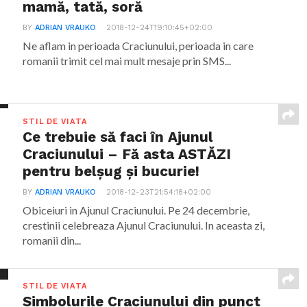
mamă, tată, soră
BY
ADRIAN VRAUKO
2018-12-24T19:10:45+02:00
Ne aflam in perioada Craciunului, perioada in care
romanii trimit cel mai mult mesaje prin SMS...
STIL DE VIATA
Ce trebuie să faci în Ajunul
Craciunului – Fă asta ASTĂZI
pentru belșug și bucurie!
BY
ADRIAN VRAUKO
2018-12-23T21:54:18+02:00
Obiceiuri in Ajunul Craciunului. Pe 24 decembrie,
crestinii celebreaza Ajunul Craciunului. In aceasta zi,
romanii din...
STIL DE VIATA
Simbolurile Craciunului din punct