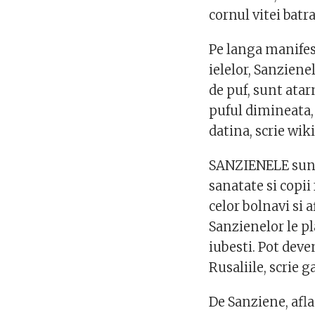
cornul vitei batra
Pe langa manifest
ielelor, Sanzienel
de puf, sunt atar
puful dimineata, 
datina, scrie wik
SANZIENELE sunt 
sanatate si copii
celor bolnavi si a
Sanzienelor le pl
iubesti. Pot deve
Rusaliile, scrie g
De Sanziene, afla