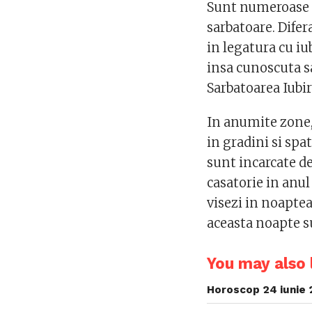
Sunt numeroase ob
sarbatoare. Difer
in legatura cu iu
insa cunoscuta s
Sarbatoarea Iubiri
In anumite zone, 
in gradini si spa
sunt incarcate d
casatorie in anul 
visezi in noaptea
aceasta noapte su
You may also l
Horoscop 24 iunie 