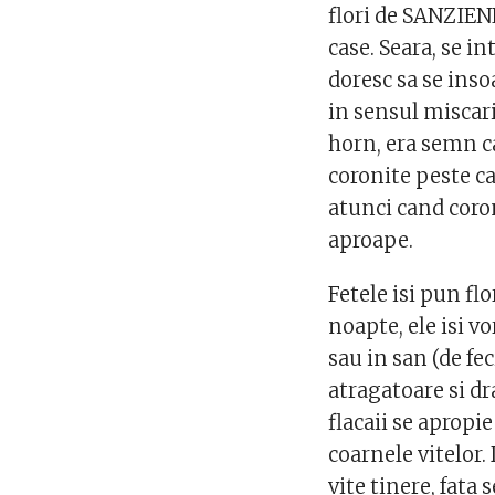
flori de SANZIEN
case. Seara, se in
doresc sa se insoa
in sensul miscari
horn, era semn c
coronite peste ca
atunci cand coro
aproape.
Fetele isi pun fl
noapte, ele isi vo
sau in san (de fe
atragatoare si dr
flacaii se apropi
coarnele vitelor.
vite tinere, fata