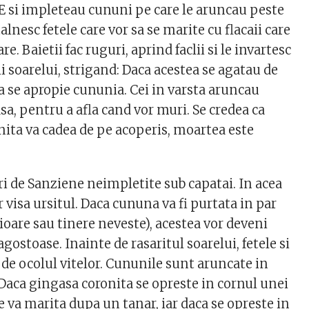
E si impleteau cununi pe care le aruncau peste
talnesc fetele care vor sa se marite cu flacaii care
re. Baietii fac ruguri, aprind faclii si le invartesc
i soarelui, strigand: Daca acestea se agatau de
a se apropie cununia. Cei in varsta aruncau
sa, pentru a afla cand vor muri. Se credea ca
nita va cadea de pe acoperis, moartea este
ori de Sanziene neimpletite sub capatai. In acea
r visa ursitul. Daca cununa va fi purtata in par
cioare sau tinere neveste), acestea vor deveni
agostoase. Inainte de rasaritul soarelui, fetele si
e de ocolul vitelor. Cununile sunt aruncate in
 Daca gingasa coronita se opreste in cornul unei
 se va marita dupa un tanar, iar daca se opreste in