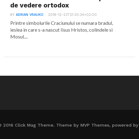
de vedere ortodox
BY
ADRIAN VRAUKO
2018-12-23T21:30:34+02:00
Printre simbolurile Craciunului se numara bradul,
ieslea in care s-a nascut Iisus Hristos, colindele si
Mosul....
© 2016 Click Mag Theme. Theme by MVP Themes, powered by