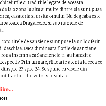
iceiurile si traditiile legate de aceasta
a de la o zona la alta si multe dintre ele sunt puse
birea, casatoria si ursita omului. Nu degeaba este
arbatoarea Dragaicelor si sub numele de
i.
coronitele de sanziene sunt puse la un loc ferit
tii deschise. Daca dimineata florile de sanziene
e roua insemna ca Sanzienele ti-au harazit o
respectiv. Prin urmare, fii foarte atenta la ceea ce
 dinspre 23 spre 24. Se spune ca visele din
nt franturi din viitor si realitate.
ike...
2018