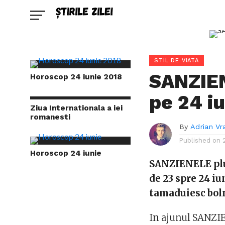
STIL DE VIATA
SANZIEN
Horoscop 24 iunie 2018
pe 24 i
Ziua Internationala a iei
romanesti
By
Adrian Vr
Published on
Horoscop 24 iunie
SANZIENELE plu
de 23 spre 24 iu
tamaduiesc boln
In ajunul SANZIE