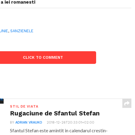
 a iei romanesti
IUNIE
,
SANZIENELE
CLICK TO COMMENT
STIL DE VIATA
Rugaciune de Sfantul Stefan
BY
ADRIAN VRAUKO
2018-12-26T20:33:01+02:00
Sfantul Stefan este amintit in calendarul crestin-