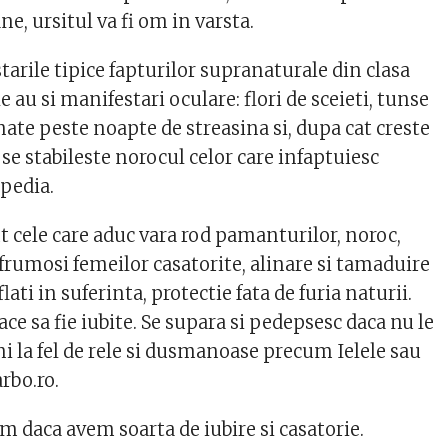
ne, ursitul va fi om in varsta.
arile tipice fapturilor supranaturale din clasa
e au si manifestari oculare: flori de sceieti, tunse
nate peste noapte de streasina si, dupa cat creste
se stabileste norocul celor care infaptuiesc
ipedia.
cele care aduc vara rod pamanturilor, noroc,
 frumosi femeilor casatorite, alinare si tamaduire
flati in suferinta, protectie fata de furia naturii.
ace sa fie iubite. Se supara si pedepsesc daca nu le
ni la fel de rele si dusmanoase precum Ielele sau
arbo.ro.
m daca avem soarta de iubire si casatorie.