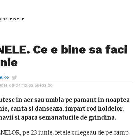
ELE. Ce e bine sa faci
unie
auko
2014-06-24T12:03:56+03:00
tesc in aer sau umbla pe pamant in noaptea
nie, canta si danseaza, impart rod holdelor,
avii si apara semanaturile de grindina.
NELOR, pe 23 iunie, fetele culegeau de pe camp