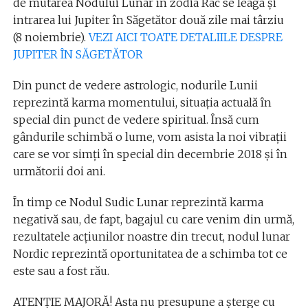
de mutarea Nodului Lunar în zodia Rac se leagă și
intrarea lui Jupiter în Săgetător două zile mai târziu
(8 noiembrie).
VEZI AICI TOATE DETALIILE DESPRE
JUPITER ÎN SĂGETĂTOR
Din punct de vedere astrologic, nodurile Lunii
reprezintă karma momentului, situația actuală în
special din punct de vedere spiritual. Însă cum
gândurile schimbă o lume, vom asista la noi vibrații
care se vor simți în special din decembrie 2018 și în
următorii doi ani.
În timp ce Nodul Sudic Lunar reprezintă karma
negativă sau, de fapt, bagajul cu care venim din urmă,
rezultatele acțiunilor noastre din trecut, nodul lunar
Nordic reprezintă oportunitatea de a schimba tot ce
este sau a fost rău.
ATENȚIE MAJORĂ! Asta nu presupune a șterge cu