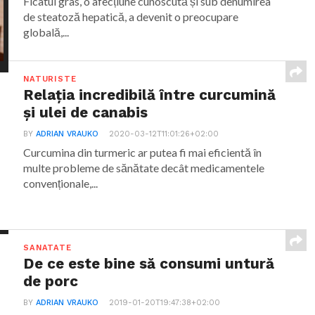
Ficatul gras, o afecțiune cunoscută și sub denumirea
de steatoză hepatică, a devenit o preocupare
globală,...
NATURISTE
Relația incredibilă între curcumină
și ulei de canabis
BY
ADRIAN VRAUKO
2020-03-12T11:01:26+02:00
Curcumina din turmeric ar putea fi mai eficientă în
multe probleme de sănătate decât medicamentele
convenționale,...
SANATATE
De ce este bine să consumi untură
de porc
BY
ADRIAN VRAUKO
2019-01-20T19:47:38+02:00