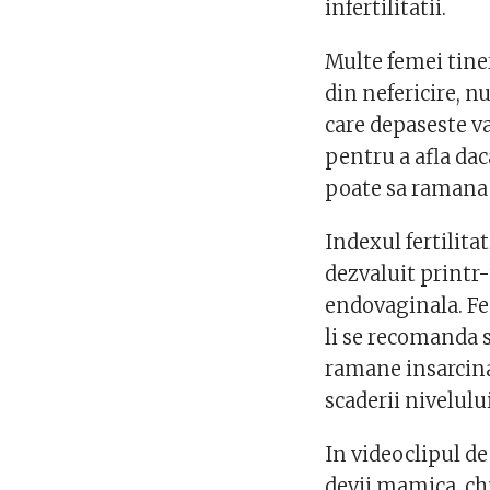
infertilitatii.
Multe femei tiner
din nefericire, n
care depaseste va
pentru a afla d
poate sa ramana 
Indexul fertilitat
dezvaluit printr-
endovaginala. Fem
li se recomanda
ramane insarcina
scaderii nivelului
In videoclipul de 
devii mamica, chi