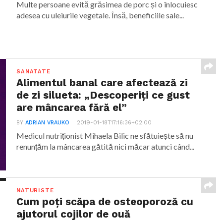
Multe persoane evită grăsimea de porc și o înlocuiesc
adesea cu uleiurile vegetale. Însă, beneficiile sale...
SANATATE
Alimentul banal care afectează zi
de zi silueta: „Descoperiți ce gust
are mâncarea fără el”
BY
ADRIAN VRAUKO
2019-01-18T17:16:36+02:00
Medicul nutriționist Mihaela Bilic ne sfătuiește să nu
renunțăm la mâncarea gătită nici măcar atunci când...
NATURISTE
Cum poți scăpa de osteoporoză cu
ajutorul cojilor de ouă