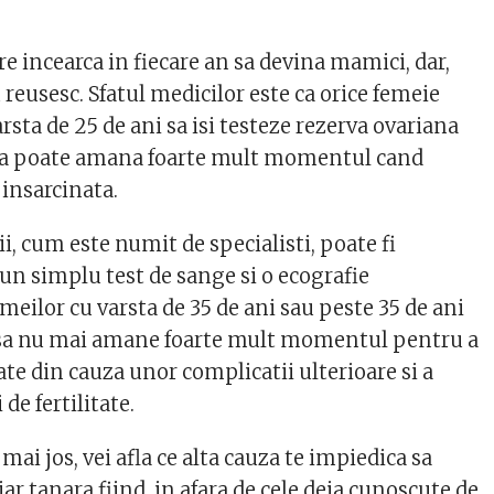
e incearca in fiecare an sa devina mamici, dar,
u reusesc. Sfatul medicilor este ca orice femeie
rsta de 25 de ani sa isi testeze rezerva ovariana
aca poate amana foarte mult momentul cand
insarcinata.
ii, cum este numit de specialisti, poate fi
un simplu test de sange si o ecografie
eilor cu varsta de 35 de ani sau peste 35 de ani
 sa nu mai amane foarte mult momentul pentru a
te din cauza unor complicatii ulterioare si a
 de fertilitate.
mai jos, vei afla ce alta cauza te impiedica sa
ar tanara fiind, in afara de cele deja cunoscute de