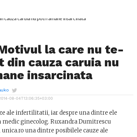
Motivul la care nu te-
t din cauza caruia nu
mane insarcinata
auko
2014-08-04T13:06:35+03:00
 ale infertilitatii, iar despre una dintre ele
un medic ginecolog. Ruxandra Dumitrescu
unica.ro una dintre posibilele cauze ale