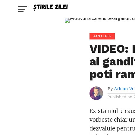
SANATATE
VIDEO: 
ai gandi
poti ra
By
Adrian Vr
Published on
Exista multe cauze
vorbeste chiar 
dezvaluie pentru 