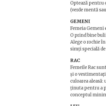
Optează pentru o
(verde mentă sau 
GEMENI
Femeia Gemeni es
O prind bine buli
Alege o rochie în 
simți specială de
RAC
Femeile Rac sunt 
și o vestimentaț
culoarea aleasă: 
ținuta pentru a 
conceptul minima