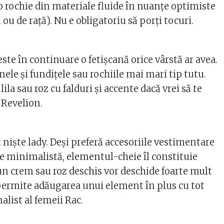
 rochie din materiale fluide în nuanțe optimiste
ou de rață). Nu e obligatoriu să porți tocuri.
te în continuare o fetișcană orice vârstă ar avea.
nele și fundițele sau rochiile mai mari tip tutu.
lila sau roz cu falduri și accente dacă vrei să te
 Revelion.
niște lady. Deși preferă accesoriile vestimentare
ie minimalistă, elementul-cheie îl constituie
un crem sau roz deschis vor deschide foarte mult
permite adăugarea unui element în plus cu tot
list al femeii Rac.