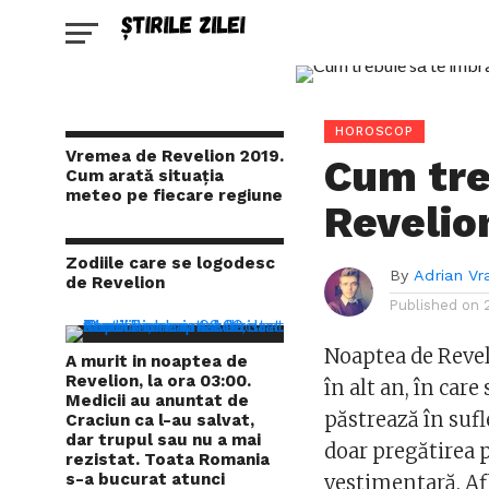
HOROSCOP
Vremea de Revelion 2019.
Cum tre
Cum arată situația
meteo pe fiecare regiune
Revelion
Zodiile care se logodesc
By
Adrian Vr
de Revelion
Published on
Noaptea de Revel
A murit in noaptea de
Revelion, la ora 03:00.
în alt an, în care
Medicii au anuntat de
păstrează în sufle
Craciun ca l-au salvat,
dar trupul sau nu a mai
doar pregătirea 
rezistat. Toata Romania
s-a bucurat atunci
vestimentară. Af