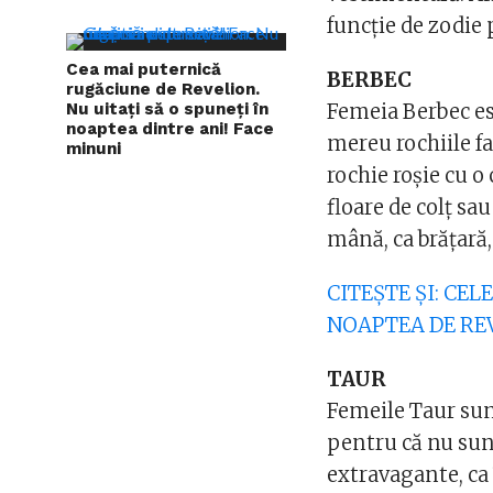
funcție de zodie 
Cea mai puternică
BERBEC
rugăciune de Revelion.
Nu uitați să o spuneți în
Femeia Berbec est
noaptea dintre ani! Face
mereu rochiile f
minuni
rochie roșie cu o 
floare de colț sau
mână, ca brățară, 
CITEȘTE ȘI: CE
NOAPTEA DE RE
TAUR
Femeile Taur sunt
pentru că nu sunt
extravagante, ca 