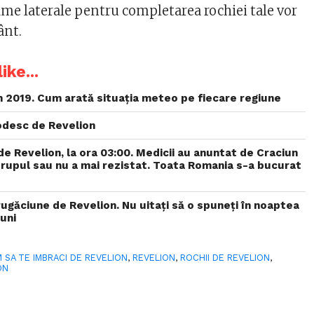
me laterale pentru completarea rochiei tale vor
ânt.
ike...
 2019. Cum arată situația meteo pe fiecare regiune
godesc de Revelion
de Revelion, la ora 03:00. Medicii au anuntat de Craciun
 trupul sau nu a mai rezistat. Toata Romania s-a bucurat
ugăciune de Revelion. Nu uitați să o spuneți în noaptea
nuni
 SA TE IMBRACI DE REVELION
,
REVELION
,
ROCHII DE REVELION
,
ON