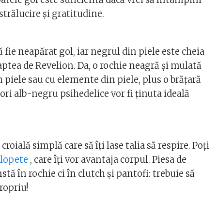
strălucire și gratitudine.
ă fie neapărat gol, iar negrul din piele este cheia
aptea de Revelion. Da, o rochie neagră și mulată
n piele sau cu elemente din piele, plus o brățară
ri alb-negru psihedelice vor fi ținuta ideală
croială simplă care să îți lase talia să respire. Poți
alopete
, care îți vor avantaja corpul. Piesa de
stă în rochie ci în clutch și pantofi: trebuie să
ropriu!