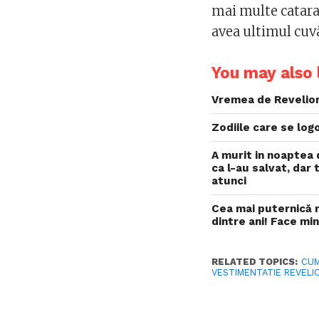
mai multe catara
avea ultimul cuv
You may also l
Vremea de Revelion
Zodiile care se lo
A murit in noaptea 
ca l-au salvat, dar
atunci
Cea mai puternică r
dintre ani! Face mi
RELATED TOPICS:
CUM
VESTIMENTATIE REVELI