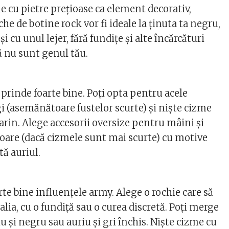
le cu pietre prețioase ca element decorativ,
he de botine rock vor fi ideale la ținuta ta negru,
i cu unul lejer, fără fundițe și alte încărcături
ă nu sunt genul tău.
 prinde foarte bine. Poți opta pentru acele
i (asemănătoare fustelor scurte) și niște cizme
rin. Alege accesorii oversize pentru mâini și
ioare (dacă cizmele sunt mai scurte) cu motive
tă auriul.
rte bine influențele army. Alege o rochie care să
alia, cu o fundiță sau o curea discretă. Poți merge
u și negru sau auriu și gri închis. Niște cizme cu