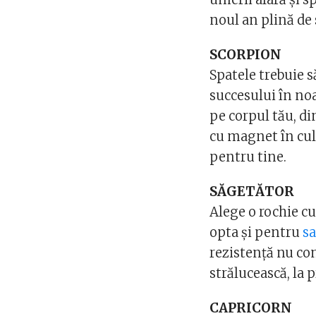
noul an plină de 
SCORPION
Spatele trebuie s
succesului în no
pe corpul tău, di
cu magnet în culo
pentru tine.
SĂGETĂTOR
Alege o rochie cu 
opta și pentru
s
rezistență nu con
strălucească, la p
CAPRICORN