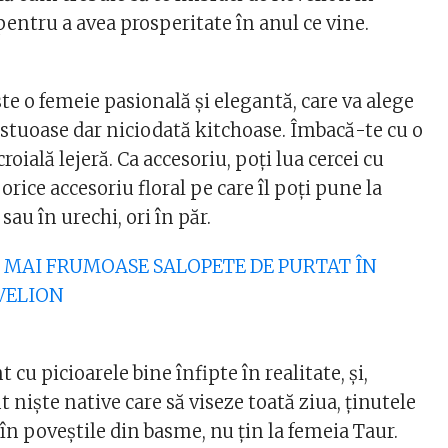
pentru a avea prosperitate în anul ce vine.
e o femeie pasională și elegantă, care va alege
astuoase dar niciodată kitchoase. Îmbacă-te cu o
croială lejeră. Ca accesoriu, poți lua cercei cu
 orice accesoriu floral pe care îl poți pune la
sau în urechi, ori în păr.
LE MAI FRUMOASE SALOPETE DE PURTAT ÎN
VELION
 cu picioarele bine înfipte în realitate, și,
 niște native care să viseze toată ziua, ținutele
în poveștile din basme, nu țin la femeia Taur.