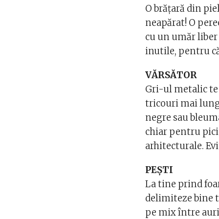
O brățară din pie
neapărat! O perec
cu un umăr liber ș
inutile, pentru c
VĂRSĂTOR
Gri-ul metalic te
tricouri mai lung
negre sau bleuma
chiar pentru pic
arhitecturale. Evi
PEȘTI
La tine prind foa
delimiteze bine t
pe mix între auri