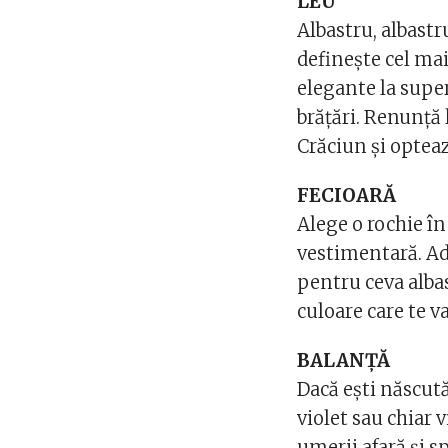
LEU
Albastru, albastr
definește cel ma
elegante la superl
brățări. Renunță
Crăciun și optea
FECIOARĂ
Alege o rochie în
vestimentară. Adi
pentru ceva albas
culoare care te v
BALANȚĂ
Dacă ești născută
violet sau chiar 
umerii afară și s