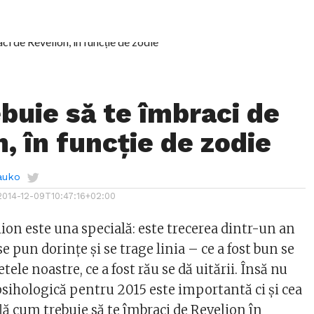
buie să te îmbraci de
, în funcție de zodie
auko
2014-12-09T10:47:16+02:00
ion este una specială: este trecerea dintr-un an
 se pun dorințe și se trage linia – ce a fost bun se
tele noastre, ce a fost rău se dă uitării. Însă nu
psihologică pentru 2015 este importantă ci și cea
lă cum trebuie să te îmbraci de Revelion în