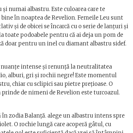
u și numai albastru. Este culoarea care te
i bine în noaptea de Revelion. Femeile Leu sunt
ativ și de obicei se încarcă cu o serie de lanțuri și
 la toate podoabele pentru că ai deja un pom de
ză doar pentru un inel cu diamant albastru sidef.
 nuanțe intense și renunță la neutralitatea
o, alburi, gri și rochii negre! Este momentul
tru, chiar cu sclipici sau pietre prețioase. O
a prinde de nimeni de Revelion este turcoazul.
 în zodia Balanță. alege un albastru intens spre
violet. O rochie lungă care acoperă gâtul, cu
patele gol este suficientă dacă vrei să întâmpini