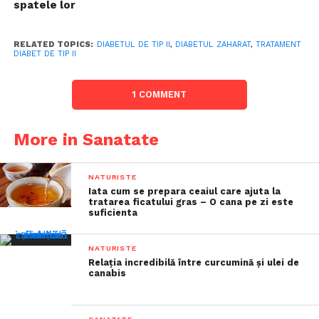
spatele lor
RELATED TOPICS:
DIABETUL DE TIP II
,
DIABETUL ZAHARAT
,
TRATAMENT
DIABET DE TIP II
1 COMMENT
More in Sanatate
NATURISTE
Iata cum se prepara ceaiul care ajuta la
tratarea ficatului gras – O cana pe zi este
suficienta
NATURISTE
Relația incredibilă între curcumină și ulei de
canabis