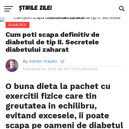
SANATATE
Cum poti scapa definitiv de
diabetul de tip II. Secretele
diabetului zaharat
By
Adrian Vrauko
Published on
2014-08-19T13:05:24+03:00
O buna dieta la pachet cu
exercitii fizice care tin
greutatea in echilibru,
evitand excesele, ii poate
scapa pe oameni de diabetul