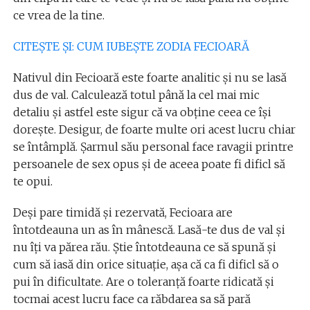
ce vrea de la tine.
CITEŞTE ŞI: CUM IUBEŞTE ZODIA FECIOARĂ
Nativul din Fecioară este foarte analitic şi nu se lasă
dus de val. Calculează totul până la cel mai mic
detaliu şi astfel este sigur că va obţine ceea ce îşi
doreşte. Desigur, de foarte multe ori acest lucru chiar
se întâmplă. Şarmul său personal face ravagii printre
persoanele de sex opus şi de aceea poate fi dificl să
te opui.
Deşi pare timidă şi rezervată, Fecioara are
întotdeauna un as în mânescă. Lasă-te dus de val şi
nu îţi va părea rău. Ştie întotdeauna ce să spună şi
cum să iasă din orice situaţie, aşa că ca fi dificl să o
pui în dificultate. Are o toleranţă foarte ridicată şi
tocmai acest lucru face ca răbdarea sa să pară