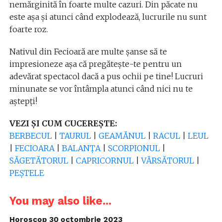
nemărginită în foarte multe cazuri. Din păcate nu
este aşa şi atunci când explodează, lucrurile nu sunt
foarte roz.
Nativul din Fecioară are multe şanse să te
impresioneze aşa că pregăteşte-te pentru un
adevărat spectacol dacă a pus ochii pe tine! Lucruri
minunate se vor întâmpla atunci când nici nu te
aştepţi!
VEZI ŞI CUM CUCEREŞTE:
BERBECUL
|
TAURUL
|
GEAMĂNUL
|
RACUL
|
LEUL
|
FECIOARA
|
BALANŢA
|
SCORPIONUL
|
SĂGETĂTORUL
|
CAPRICORNUL
|
VĂRSĂTORUL
|
PEŞTELE
You may also like...
Horoscop 30 octombrie 2023