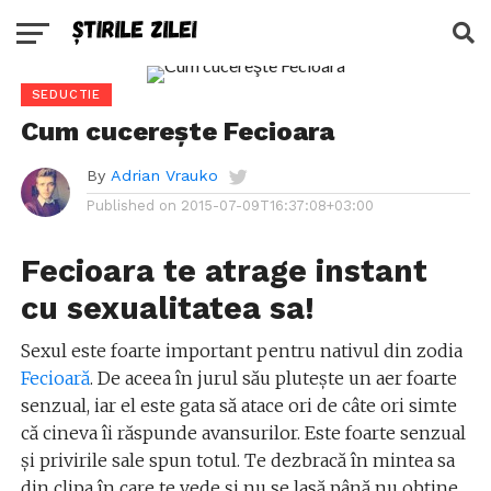
SEDUCTIE
Cum cucereşte Fecioara
By
Adrian Vrauko
Published on
2015-07-09T16:37:08+03:00
Fecioara te atrage instant
cu sexualitatea sa!
Sexul este foarte important pentru nativul din zodia
Fecioară
. De aceea în jurul său pluteşte un aer foarte
senzual, iar el este gata să atace ori de câte ori simte
că cineva îi răspunde avansurilor. Este foarte senzual
şi privirile sale spun totul. Te dezbracă în mintea sa
din clipa în care te vede şi nu se lasă până nu obţine