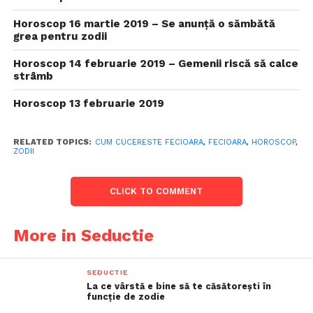
Horoscop 16 martie 2019 – Se anunță o sămbătă
grea pentru zodii
Horoscop 14 februarie 2019 – Gemenii riscă să calce
strâmb
Horoscop 13 februarie 2019
RELATED TOPICS:
CUM CUCERESTE FECIOARA
,
FECIOARA
,
HOROSCOP
,
ZODII
CLICK TO COMMENT
More in Seductie
SEDUCTIE
La ce vârstă e bine să te căsătorești în
funcție de zodie