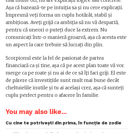
mai multe ori, nu are explicații logice sau concrete.
Așa că bazează-te pe intuiția sa și nu cere explicații.
Împreună veți forma un cuplu hotărât, stabil și
ambițioas. Aveți grijă ca ambiția să nu vă despartă,
pentru că uneori o puteți duce la extrem. Nu
comunicați într-o manieră groazvă, așa că acesta este
un aspect la care trebuie să lucrați din plin.
Scorpionul este la fel de pasionat de partea
financiară ca și tine, așa că pe acest plan toate vă vor
merge ca pe roate și nu ai de ce să îți faci griji. El este
de părere că investițiile sunt mult mai bune decât
cheltuielile inutile și tu ai același crez, așa că sunteți
cuplu perfect pentru o afacere în familie.
You may also like...
Cu cine te potrivești din prima, în funcție de zodie