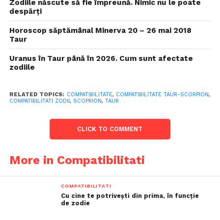
Zodiile născute să fie împreună. Nimic nu le poate
despărți
Horoscop săptămânal Minerva 20 – 26 mai 2018
Taur
Uranus în Taur până în 2026. Cum sunt afectate
zodiile
RELATED TOPICS:
COMPATIBILITATE
,
COMPATIBILITATE TAUR-SCORPION
,
COMPATIBILITATI ZODII
,
SCOPRION
,
TAUR
CLICK TO COMMENT
More in Compatibilitati
COMPATIBILITATI
Cu cine te potrivești din prima, în funcție
de zodie