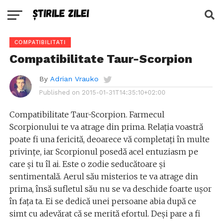
COMPATIBILITATI
Compatibilitate Taur-Scorpion
By
Adrian Vrauko
Published on
2015-01-31T14:35:10+02:00
Compatibilitate Taur-Scorpion. Farmecul
Scorpionului te va atrage din prima. Relația voastră
poate fi una fericită, deoarece vă completați în multe
privințe, iar Scorpionul posedă acel entuziasm pe
care și tu îl ai. Este o zodie seducătoare și
sentimentală. Aerul său misterios te va atrage din
prima, însă sufletul său nu se va deschide foarte ușor
în fața ta. Ei se dedică unei persoane abia după ce
simt cu adevărat că se merită efortul. Deși pare a fi