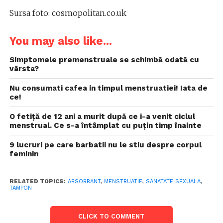
Sursa foto: cosmopolitan.co.uk
You may also like...
Simptomele premenstruale se schimbă odată cu
vârsta?
Nu consumati cafea in timpul menstruatiei! Iata de
ce!
O fetiță de 12 ani a murit după ce i-a venit ciclul
menstrual. Ce s-a întâmplat cu puțin timp înainte
9 lucruri pe care barbatii nu le stiu despre corpul
feminin
RELATED TOPICS:
ABSORBANT
,
MENSTRUATIE
,
SANATATE SEXUALA
,
TAMPON
CLICK TO COMMENT