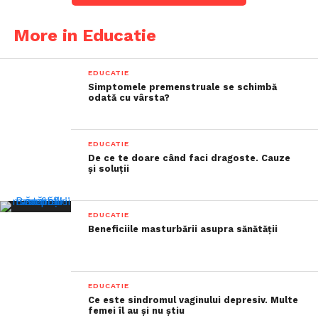
More in Educatie
EDUCATIE
Simptomele premenstruale se schimbă
odată cu vârsta?
EDUCATIE
De ce te doare când faci dragoste. Cauze
și soluții
EDUCATIE
Beneficiile masturbării asupra sănătății
EDUCATIE
Ce este sindromul vaginului depresiv. Multe
femei îl au și nu știu