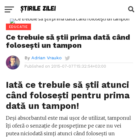
EDUCATIE
Ce trebuie să ştii prima dată când
foloseşti un tampon
By
Adrian Vrauko
Published on
2015-07-07T15:32:54+03:00
Iată ce trebuie să ştii atunci
când foloseşti pentru prima
dată un tampon!
Deşi absorbantul este mai uşor de utilizat, tamponul
îţi oferă o senzaţie de prospeţime pe care nu vei
putea niciodată simţi atunci când foloseşti un