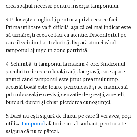
crea spaţiul necesar pentru inserţia tamponului.
3. Foloseşte o oglindă pentru a privi ceea ce faci.
Prima utilizare va fi dificilă, aşa că cel mai indicat este
să urmăreşti ceea ce faci cu atenţie. Disconfortul pe
care îl vei simţi ar trebui să dispară atunci când
tamponul ajunge în zona potrivită.
4. Schimbă-ţi tamponul la maxim 4 ore. Sindromul
şocului toxic este o boală rară, dar gravă, care apare
atunci când tamponul este ţinut prea mult timp.
această boală este foarte periculoasă şi se manifestă
prin oboseală excesivă, senzaţie de greaţă, ameţeli,
bufeuri, dureri şi chiar pierderea cunoştinţei.
5. Dacă nu eşti sigură de fluxul pe care îl vei avea, poţi
utiliza
tamponul
alături e un absorbant, pentru a te
asigura că nu te pătezi.