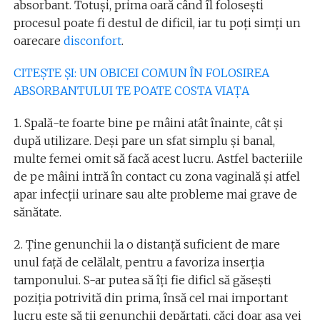
absorbant. Totuşi, prima oară când îl foloseşti
procesul poate fi destul de dificil, iar tu poţi simţi un
oarecare
disconfort
.
CITEŞTE ŞI: UN OBICEI COMUN ÎN FOLOSIREA
ABSORBANTULUI TE POATE COSTA VIAŢA
1. Spală-te foarte bine pe mâini atât înainte, cât şi
după utilizare. Deşi pare un sfat simplu şi banal,
multe femei omit să facă acest lucru. Astfel bacteriile
de pe mâini intră în contact cu zona vaginală şi atfel
apar infecţii urinare sau alte probleme mai grave de
sănătate.
2. Ţine genunchii la o distanţă suficient de mare
unul faţă de celălalt, pentru a favoriza inserţia
tamponului. S-ar putea să îţi fie dificl să găseşti
poziţia potrivită din prima, însă cel mai important
lucru este să ţii genunchii depărtaţi, căci doar aşa vei