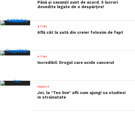
Până şi savanţii sunt de acord. 5 lucruri
dovedite legate de o despărţire!
STIRI
Află cât la sută din creier folosim de fapt
STIRI
Incredibil: Drogul care ucide cancerul
INEDIT
Joi, la “Teo live” afli cum ajungi sa studiezi
in strainatate