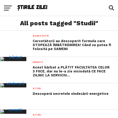
All posts tagged "Studii"
SANATATE
Cercetătorii au descoperit formula care
STOPEAZĂ ÎMBĂTRÂNIREA! Când va putea fi
folosită pe OAMENI
INEDIT
Acest bărbat a PLĂTIT FACULTATEA CELOR
3 FIICE, dar nu le-a zis niciodată CE FACE
ZILNIC LA SERVICIU…
STIRI
Descoperă secretele vindecării energetice
STIRI