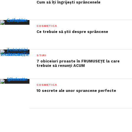
Cum să îți îngrijești sprâncenele
COSMETICA
Ce trebuie să știi despre sprâncene
STIRI
7 obiceiuri proaste în FRUMUSEȚE la care
trebuie să renunți ACUM
COSMETICA
10 secrete ale unor sprancene perfecte