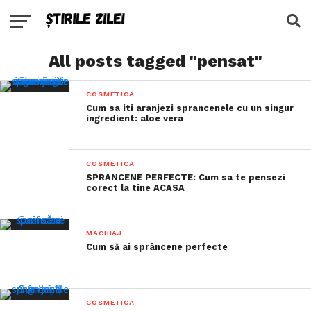
All posts tagged "pensat"
COSMETICA
Cum sa iti aranjezi sprancenele cu un singur
ingredient: aloe vera
COSMETICA
SPRANCENE PERFECTE: Cum sa te pensezi
corect la tine ACASA
MACHIAJ
Cum să ai sprâncene perfecte
COSMETICA