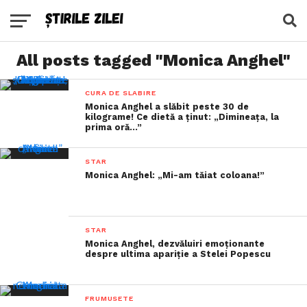
All posts tagged "Monica Anghel"
CURA DE SLABIRE
Monica Anghel a slăbit peste 30 de
kilograme! Ce dietă a ținut: „Dimineața, la
prima oră…”
STAR
Monica Anghel: „Mi-am tăiat coloana!”
STAR
Monica Anghel, dezvăluiri emoţionante
despre ultima apariție a Stelei Popescu
FRUMUSETE