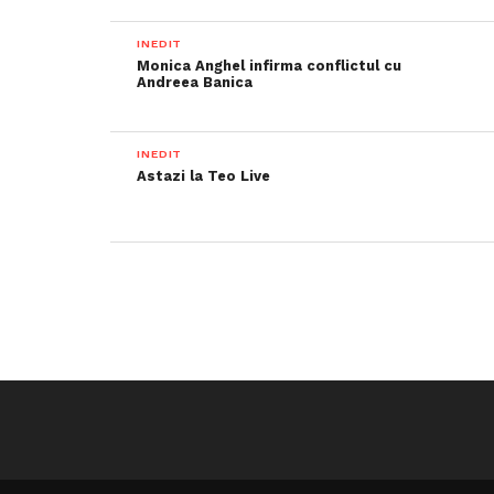
INEDIT
Monica Anghel infirma conflictul cu
Andreea Banica
INEDIT
Astazi la Teo Live