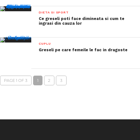
DIETA SI SPORT
Ce greseli poti face dimineata si cum te
ingrasi din cauza lor
CUPLU
Greseli pe care femeile le fac in dragoste
PAGE 1 OF 3
1
2
3