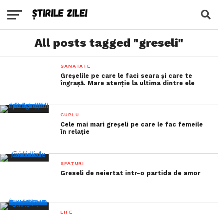
All posts tagged "greseli"
SANATATE
Greșelile pe care le faci seara și care te
îngrașă. Mare atenție la ultima dintre ele
CUPLU
Cele mai mari greșeli pe care le fac femeile
în relație
SFATURI
Greseli de neiertat intr-o partida de amor
LIFE