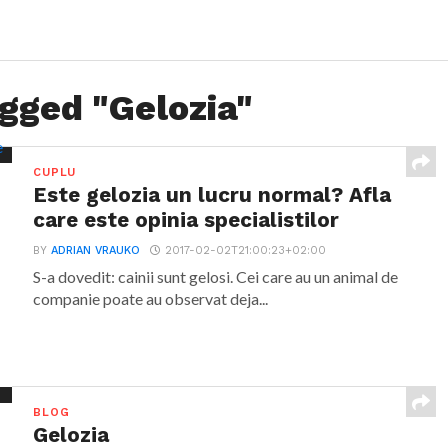
agged "Gelozia"
CUPLU
Este gelozia un lucru normal? Afla
care este opinia specialistilor
BY
ADRIAN VRAUKO
2017-02-02T21:00:23+02:00
S-a dovedit: cainii sunt gelosi. Cei care au un animal de
companie poate au observat deja...
BLOG
Gelozia