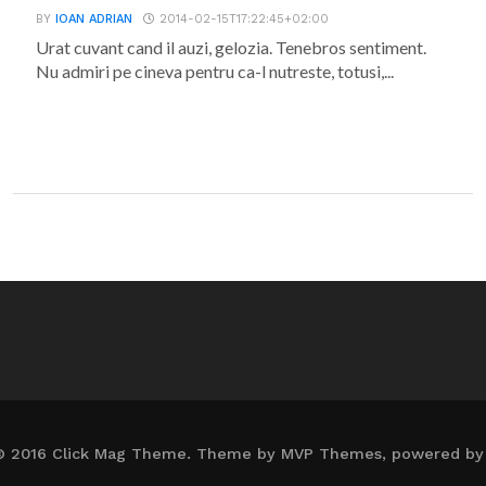
BY
IOAN ADRIAN
2014-02-15T17:22:45+02:00
Urat cuvant cand il auzi, gelozia. Tenebros sentiment.
Nu admiri pe cineva pentru ca-l nutreste, totusi,...
© 2016 Click Mag Theme. Theme by MVP Themes, powered by