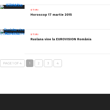
STIRI
Horoscop 17 martie 2015
STIRI
Ruslana vine la EUROVISION România
PAGE 1 OF 4
1
2
3
4