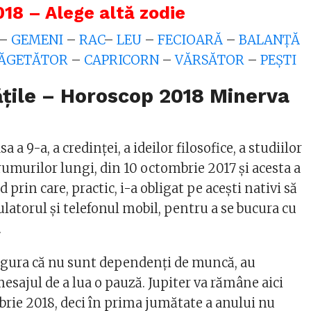
18 – Alege altă zodie
–
GEMENI
–
RAC
–
LEU
–
FECIOARĂ
–
BALANȚĂ
ĂGETĂTOR
–
CAPRICORN
–
VĂRSĂTOR
–
PEȘTI
ţile – Horoscop 2018 Minerva
a a 9-a, a credinței, a ideilor filosofice, a studiilor
rumurilor lungi, din 10 octombrie 2017 și acesta a
 prin care, practic, i-a obligat pe aceşti nativi să
latorul şi telefonul mobil, pentru a se bucura cu
.
sigura că nu sunt dependenţi de muncă, au
mesajul de a lua o pauză. Jupiter va rămâne aici
rie 2018, deci în prima jumătate a anului nu