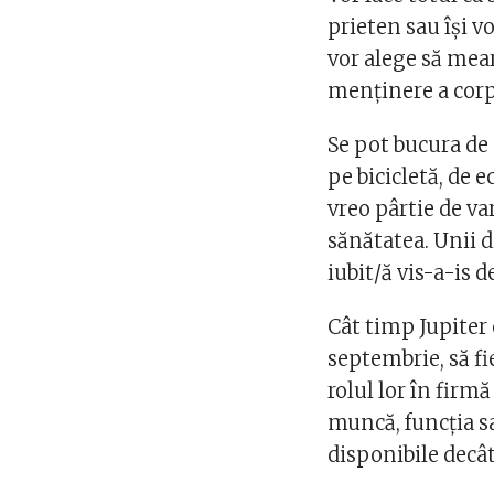
prieten sau îşi 
vor alege să mea
menţinere a corp
Se pot bucura de 
pe bicicletă, de 
vreo pârtie de va
sănătatea. Unii d
iubit/ă vis-a-is d
Cât timp Jupiter 
septembrie, să fi
rolul lor în firmă
muncă, funcţia sa
disponibile decât