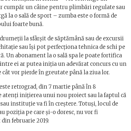
vor cumpăr un câine pentru plimbări regulate sau
rgă la o sală de sport – zumba este o formă de
ului foarte bună.
drumeţii la sfârșit de săptămână sau de excursii
echitaţie sau îşi pot perfecționa tehnica de schi pe
ră. Un abonament la o sală spa le poate fortifica
intre ei ar putea iniţia un adevărat concurs cu un
e cât vor pierde în greutate până la ziua lor.
este retrograd, din 7 martie până în 8
e atenţi iniţierea unui nou proiect sau la faptul că
 sau instituţie va fi în creștere. Totuşi, locul de
u poziţia pe care şi-o doresc, nu vor fi
 din februarie 2019.