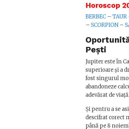
Horoscop 20
BERBEC
–
TAUR
–
SCORPION
–
S
Oportunită
Pești
Jupiter este în Cas
superioare și a d
fost singurul mod
abandoneze calcu
adevărat de viaţă
Şi pentru a se a
descifrat corect 
până pe 8 noiemb