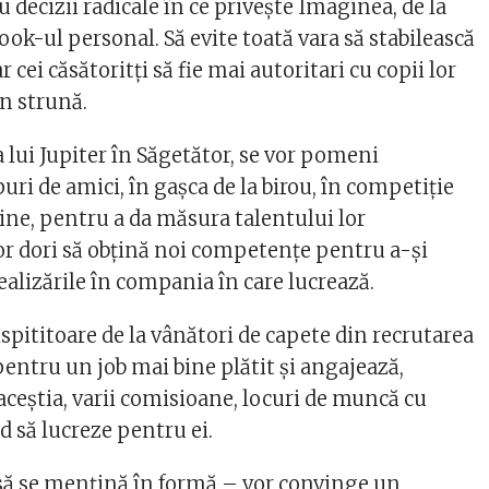
u decizii radicale în ce priveşte Imaginea, de la
 look-ul personal. Să evite toată vara să stabilească
ar cei căsătoritţi să fie mai autoritari cu copii lor
în strună.
 lui Jupiter în Săgetător, se vor pomeni
uri de amici, în gaşca de la birou, în competiţie
u sine, pentru a da măsura talentului lor
vor dori să obţină noi competențe pentru a-şi
alizările în compania în care lucrează.
ispititoare de la vânători de capete din recrutarea
entru un job mai bine plătit și angajează,
ceştia, varii comisioane, locuri de muncă cu
d să lucreze pentru ei.
a să se menţină în formă – vor convinge un