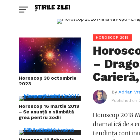
HOROSCOP 2018
Horosco
– Dragos
Carieră,
Horoscop 30 octombrie
2023
By
Adrian Vr
Published on
Horoscop 16 martie 2019
– Se anunță o sămbătă
Horoscop 2018 Mi
grea pentru zodii
dramatică de a ec
tendința continu
Horoscop 14 februarie