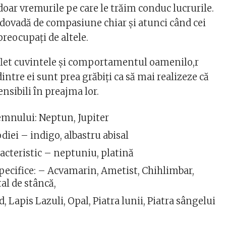
doar vremurile pe care le trăim conduc lucrurile.
a dovadă de compasiune chiar şi atunci când cei
preocupaţi de altele.
flet cuvintele și comportamentul oamenilo,r
intre ei sunt prea grăbiţi ca să mai realizeze că
nsibili în preajma lor.
emnului: Neptun, Jupiter
diei – indigo, albastru abisal
acteristic – neptuniu, platină
specifice: – Acvamarin, Ametist, Chihlimbar,
tal de stâncă,
d, Lapis Lazuli, Opal, Piatra lunii, Piatra sângelui