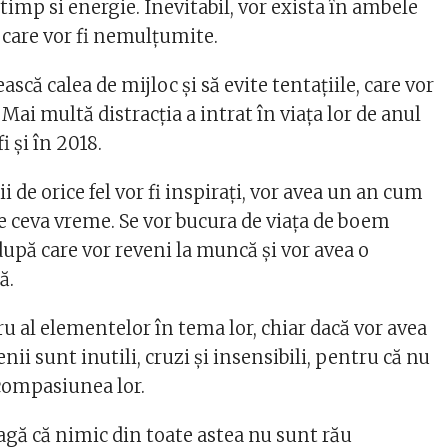
e timp si energie. Inevitabil, vor exista în ambele
 care vor fi nemulțumite.
ască calea de mijloc și să evite tentaţiile, care vor
 Mai multă distracția a intrat în viața lor de anul
fi şi în 2018.
rii de orice fel vor fi inspiraţi, vor avea un an cum
e ceva vreme. Se vor bucura de viaţa de boem
upă care vor reveni la muncă şi vor avea o
ă.
ru al elementelor în tema lor, chiar dacă vor avea
ii sunt inutili, cruzi și insensibili, pentru că nu
compasiunea lor.
agă că nimic din toate astea nu sunt rău