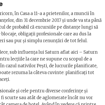
e
icorn, în Casa a 11-a a prietenilor, a muncii în
ranțelor, din 31 decembrie 2017 şi unde va sta până
tul de probabil că excursiile pe distanțe lungi să
 blocaje, obligaţii profesionale care au dus la
ri sau pur şi simplu renunţări de tot felul.
lece, sub influența lui Saturn aflat aici – Saturn
tru lecţiile la care ne supune cu scopul de a
în cazul nativilor Peşti, de lucrurile planificate,
e poate rezuma la câteva cuvinte: planificaţi tot
aceţi.
sionale şi cele pentru diverse conferințe şi
fi scurte sau atât de aglomerate încât nu vor
cât camera de hotel. Având în vedere că printre