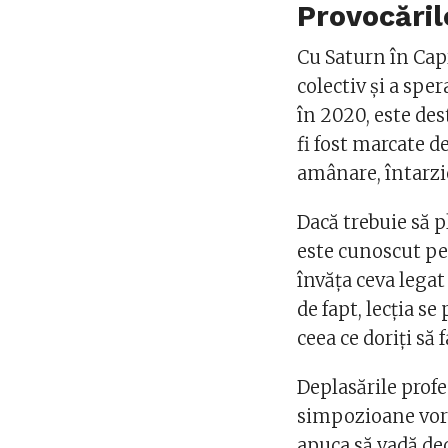
Provocăril
Cu Saturn în Capr
colectiv și a spe
în 2020, este des
fi fost marcate de
amânare, întarzie
Dacă trebuie să p
este cunoscut pen
învăţa ceva legat 
de fapt, lecţia s
ceea ce doriţi să f
Deplasările profe
simpozioane vor 
apuca să vadă de