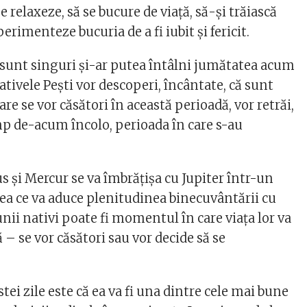
e relaxeze, să se bucure de viaţă, să-şi trăiască
erimenteze bucuria de a fi iubit şi fericit.
e sunt singuri şi-ar putea întâlni jumătatea acum
ativele Peşti vor descoperi, încântate, că sunt
are se vor căsători în această perioadă, vor retrăi,
mp de-acum încolo, perioada în care s-au
s și Mercur se va îmbrăţişa cu Jupiter într-un
eea ce va aduce plenitudinea binecuvântării cu
unii nativi poate fi momentul în care viaţa lor va
ă – se vor căsători sau vor decide să se
stei zile este că ea va fi una dintre cele mai bune