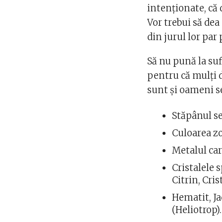
intenționate, că 
Vor trebui să de
din jurul lor par 
Să nu pună la su
pentru că mulți d
sunt şi oameni se
Stăpânul s
Culoarea zo
Metalul car
Cristalele 
Citrin, Cris
Hematit, Ja
(Heliotrop).