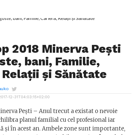
p 2018 Minerva Pești
te, bani, Familie,
 Relații și Sănătate
auko
2017-12-31T04:03:15+02:00
nerva Pești – Anul trecut a existat o nevoie
hilibra planul familial cu cel profesional iar
ă şi în acest an. Ambele zone sunt importante,