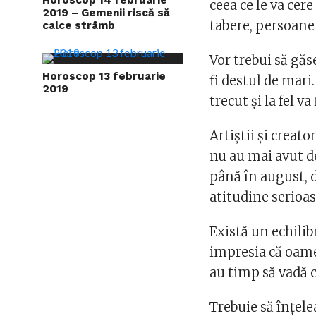
ceea ce le va cer
2019 – Gemenii riscă să
tabere, persoane
calce strâmb
Vor trebui să găse
Horoscop 13 februarie
fi destul de mari.
2019
trecut şi la fel va 
Artiştii şi creato
nu au mai avut d
până în august, d
atitudine serioas
Există un echilib
impresia că oamen
au timp să vadă 
Trebuie să înțele