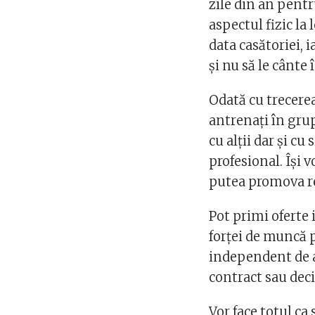
zile din an pentr
aspectul fizic la
data casătoriei, i
și nu să le cânte 
Odată cu trecerea
antrenaţi în grup
cu alţii dar şi c
profesional. Îşi 
putea promova re
Pot primi oferte 
forţei de muncă p
independent de a
contract sau deci
Vor face totul c