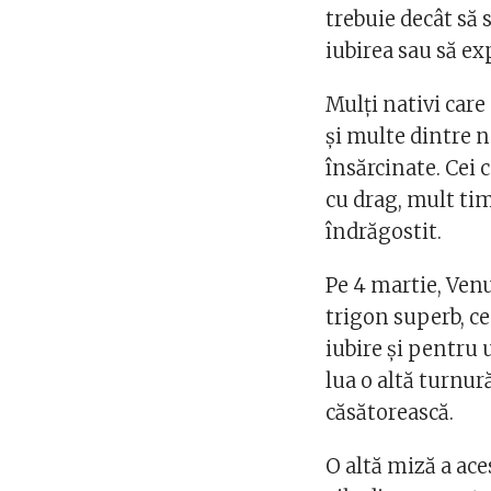
trebuie decât să s
iubirea sau să exp
Mulţi nativi car
şi multe dintre n
însărcinate. Cei c
cu drag, mult ti
îndrăgostit.
Pe 4 martie, Venu
trigon superb, c
iubire şi pentru 
lua o altă turnur
căsătorească.
O altă miză a ace