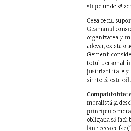
ști pe unde să s
Ceea ce nu suport
Geamănul conside
organizarea și me
adevăr, există o s
Gemenii consideră
totul personal, î
justițiabilitate ș
simte că este căl
Compatibilitat
moralistă și desc
principiu o moral
obligația să facă 
bine ceea ce fac 