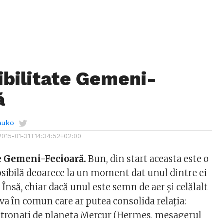
bilitate Gemeni-
ă
auko
2015-01-31T14:34:52+02:00
e Gemeni-Fecioară.
Bun, din start aceasta este o
ibilă deoarece la un moment dat unul dintre ei
 Însă, chiar dacă unul este semn de aer și celălalt
va în comun care ar putea consolida relația:
tronați de planeta Mercur (Hermes, mesagerul