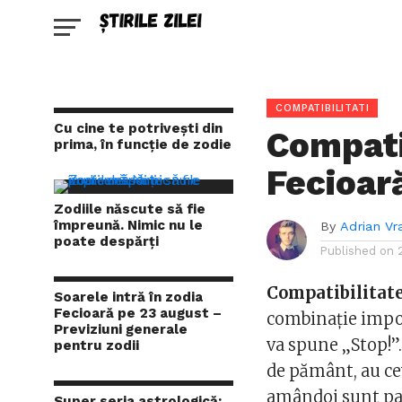
COMPATIBILITATI
Cu cine te potrivești din
Compati
prima, în funcție de zodie
Fecioar
Zodiile născute să fie
împreună. Nimic nu le
By
Adrian Vr
poate despărți
Published on
Compatibilitat
Soarele intră în zodia
Fecioară pe 23 august –
combinație impos
Previziuni generale
va spune „Stop!”.
pentru zodii
de pământ, au ce
amândoi sunt pa
Super seria astrologică: