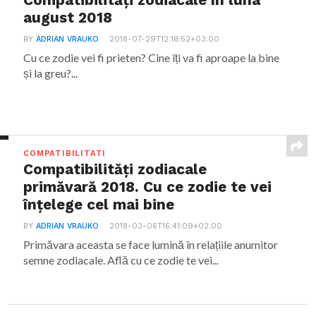
Compatibilități zodiacale în luna
august 2018
BY
ADRIAN VRAUKO
2018-07-29T12:18:52+03:00
Cu ce zodie vei fi prieten? Cine îți va fi aproape la bine
și la greu?...
COMPATIBILITATI
Compatibilități zodiacale
primăvară 2018. Cu ce zodie te vei
înțelege cel mai bine
BY
ADRIAN VRAUKO
2018-03-06T16:41:09+02:00
Primăvara aceasta se face lumină în relațiile anumitor
semne zodiacale. Află cu ce zodie te vei...