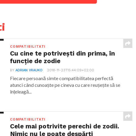
i
COMPATIBILITATI
Cu cine te potrivești din prima, în
funcție de zodie
BY
ADRIAN VRAUKO
2018-11-23T15:44:09+02:00
Fiecare persoană simte compatibilitatea perfectă
atunci când cunoaște pe cineva cu care reușește să se
înțeleagă...
COMPATIBILITATI
Cele mai potrivite perechi de zodii.
Nimic nu le poate despărți