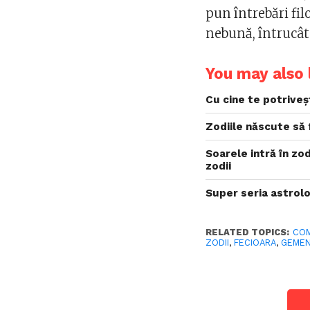
pun întrebări fil
nebună, întrucât 
You may also l
Cu cine te potriveșt
Zodiile născute să 
Soarele intră în zo
zodii
Super seria astrolo
RELATED TOPICS:
COM
ZODII
,
FECIOARA
,
GEMEN