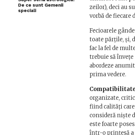
De ce sunt Gemenii
zeilor), deci au 
speciali
vorbă de fiecare 
Fecioarele gânde
toate părțile, și
fac la fel de mul
trebuie să învețe
abordeze anumite 
prima vedere.
Compatibilitat
organizate, critic
fiind calități ca
consideră niște 
este foarte poses
într-o prințesă a