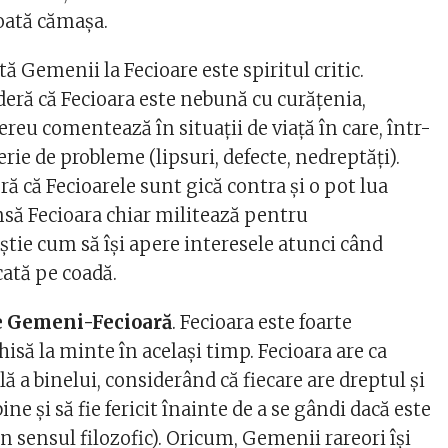
coată cămașa.
ă Gemenii la Fecioare este spiritul critic.
ră că Fecioara este nebună cu curățenia,
reu comentează în situații de viață în care, într-
erie de probleme (lipsuri, defecte, nedreptăți).
 că Fecioarele sunt gică contra și o pot lua
nsă Fecioara chiar militează pentru
i știe cum să își apere interesele atunci când
cată pe coadă.
e Gemeni-Fecioară
. Fecioara este foarte
hisă la minte în același timp. Fecioara are ca
ă a binelui, considerând că fiecare are dreptul și
bine și să fie fericit înainte de a se gândi dacă este
(în sensul filozofic). Oricum, Gemenii rareori își