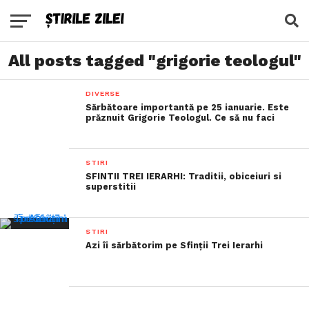
All posts tagged "grigorie teologul"
DIVERSE
Sărbătoare importantă pe 25 ianuarie. Este
prăznuit Grigorie Teologul. Ce să nu faci
STIRI
SFINTII TREI IERARHI: Traditii, obiceiuri si
superstitii
STIRI
Azi îi sărbătorim pe Sfinții Trei Ierarhi