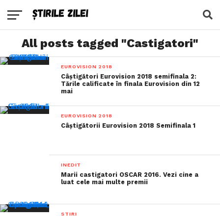
All posts tagged "Castigatori"
EUROVISION 2018
Câștigători Eurovision 2018 semifinala 2:
Tările calificate în finala Eurovision din 12
mai
EUROVISION 2018
Câștigătorii Eurovision 2018 Semifinala 1
INEDIT
Marii castigatori OSCAR 2016. Vezi cine a
luat cele mai multe premii
STIRI