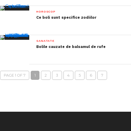
HOROSCOP
Ce boli sunt specifice zodiilor
SANATATE
Bolile cauzate de balsamul de rufe
PAGE 1 OF 7
1
2
3
4
5
6
7