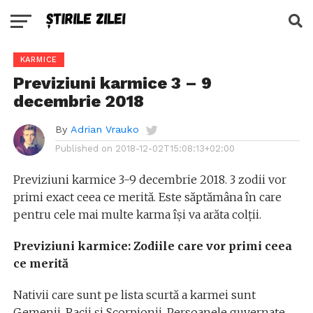
KARMICE
Previziuni karmice 3 – 9
decembrie 2018
By
Adrian Vrauko
Published on
2018-12-02T15:08:13+02:00
Previziuni karmice 3-9 decembrie 2018. 3 zodii vor
primi exact ceea ce merită. Este săptămâna în care
pentru cele mai multe karma își va arăta colții.
Previziuni karmice: Zodiile care vor primi ceea
ce merită
Nativii care sunt pe lista scurtă a karmei sunt
Gemenii, Racii și Scorpionii. Persoanele guvernate