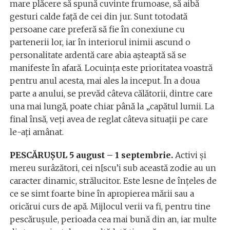
mare plăcere să spună cuvinte frumoase, să aibă
gesturi calde față de cei din jur. Sunt totodată
persoane care preferă să fie în conexiune cu
partenerii lor, iar în interiorul inimii ascund o
personalitate ardentă care abia așteaptă să se
manifeste în afară. Locuința este prioritatea voastră
pentru anul acesta, mai ales la inceput. În a doua
parte a anului, se prevăd câteva călătorii, dintre care
una mai lungă, poate chiar până la „capătul lumii. La
final însă, veți avea de reglat câteva situații pe care
le-ați amânat.
PESCĂRUŞUL 5 august – 1 septembrie.
Activi şi
mereu surâzători, cei n[scu’i sub această zodie au un
caracter dinamic, strălucitor. Este lesne de înţeles de
ce se simt foarte bine în apropierea mării sau a
oricărui curs de apă. Mijlocul verii va fi, pentru tine
pescăruşule, perioada cea mai bună din an, iar multe