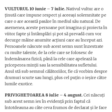
VULTURUL 10 iunie – 7 iulie.
Nativul vultur are o
ținută care impune respect și aceeași solemnitate pe
care o are această pasăre în mediul său natural. De
asemenea, aceste persoane pot imagina și proiecta în
viitor fapte și întâmplări și pot să prevadă cum vor
decurge mâine anumite acțiuni care au început azi.
Persoanele născute sub acest semn sunt înzestrate
cu multe talente, de la cele care se folosesc de
îndemânarea fizică, până la cele care apelează la
priceperea minții sau la sensibilitatea sufletului.
Anul stă sub semnul călătoriilor, fie că vorbim despre
drumuri scurte sau lungi, plus cel puțin o ieșire către
lumile exotice.
PRIVIGHETOAREA 8 iulie – 4 august.
Cei născuți
sub acest semn ies în evidență prin faptul că
întotdeauna au câte ceva frumos de declarat și le face