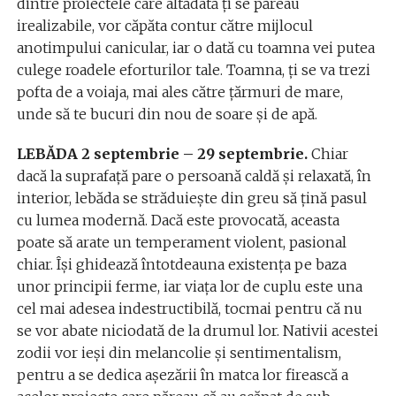
dintre proiectele care altădată ți se păreau
irealizabile, vor căpăta contur către mijlocul
anotimpului canicular, iar o dată cu toamna vei putea
culege roadele eforturilor tale. Toamna, ți se va trezi
pofta de a voiaja, mai ales către țărmuri de mare,
unde să te bucuri din nou de soare şi de apă.
LEBĂDA 2 septembrie – 29 septembrie.
Chiar
dacă la suprafață pare o persoană caldă și relaxată, în
interior, lebăda se străduiește din greu să țină pasul
cu lumea modernă. Dacă este provocată, aceasta
poate să arate un temperament violent, pasional
chiar. Își ghidează întotdeauna existența pe baza
unor principii ferme, iar viața lor de cuplu este una
cel mai adesea indestructibilă, tocmai pentru că nu
se vor abate niciodată de la drumul lor. Nativii acestei
zodii vor ieși din melancolie și sentimentalism,
pentru a se dedica așezării în matca lor firească a