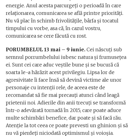
energie. Anul acesta parcurgeți o perioadă în care
relaționarea, comunicarea se află printre priorități.
Nu vă plac în schimb frivolitățile, bârfa și tocatul
timpului cu vorbe, asa că, în cazul vostru,
comunicarea se cere făcută cu rost.
PORUMBELUL 13 mai – 9 iunie.
Cei născuți sub
semnul porrumbelului iubesc natura și frumusețea
ei. Sunt cei care aduc veștile bune şi se bucură că
soarta le-a hărăzit acest privilegiu. Lipsa lor de
agresivitate îi face însă să devină victime ale unor
personaje cu intenții rele, de aceea este de
recomandat să fie mai precauți atunci când leagă
prietenii noi. Adierile din anii trecuți se transformă
într-o adevărată tornadă în 2015, care poate aduce
multe schimbări benefice, dar poate și să facă rău.
Atenție la tot ceea ce poate prevesti un ghinion şi să
nu vă pierdeți niciodată optimismul și voioșia.