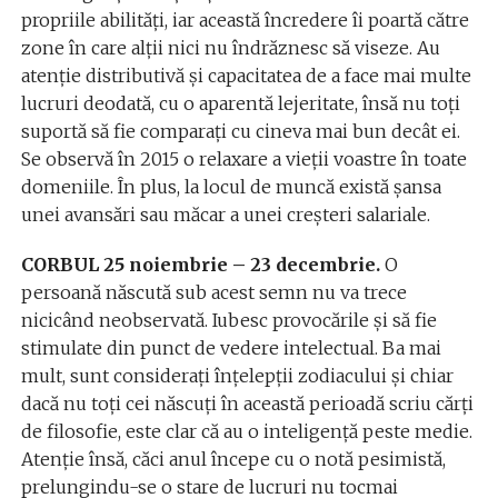
propriile abilități, iar această încredere îi poartă către
zone în care alții nici nu îndrăznesc să viseze. Au
atenție distributivă și capacitatea de a face mai multe
lucruri deodată, cu o aparentă lejeritate, însă nu toți
suportă să fie comparați cu cineva mai bun decât ei.
Se observă în 2015 o relaxare a vieții voastre în toate
domeniile. În plus, la locul de muncă există șansa
unei avansări sau măcar a unei creșteri salariale.
CORBUL 25 noiembrie – 23 decembrie.
O
persoană născută sub acest semn nu va trece
nicicând neobservată. Iubesc provocările și să fie
stimulate din punct de vedere intelectual. Ba mai
mult, sunt consideraţi înțelepții zodiacului și chiar
dacă nu toți cei născuți în această perioadă scriu cărți
de filosofie, este clar că au o inteligență peste medie.
Atenţie însă, căci anul începe cu o notă pesimistă,
prelungindu-se o stare de lucruri nu tocmai