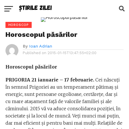
HOROSCOP
Horoscopul păsărilor
By
Ioan Adrian
Published on
2015-01-15T13:47:55+02:00
Horoscopul păsărilor
PRIGORIA 21 ianuarie – 17 februarie.
Cei născuți
în semnul Prigoriei au un temperament pătimaș și
energic, sunt persoane orgolioase, certărețe, dar și
cu mare atașament față de valorile familiei și ale
căminului. 2015 vă va aduce consolidarea poziției, în
societate și la locul de muncă. Veţi munci mai puțin,
dar mai eficient și pentru bani mai mulți. Relațiile de