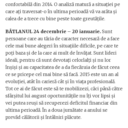
confortabilă din 2014. O analiză matură a situației pe
care ați traversat-o în ultima perioadă vă va arăta și
calea de a trece cu bine peste toate greutățile.
BÂTLANUL 24 decembrie – 20 ianuarie.
Sunt
persoane care au tăria de caracter necesară de a face
cele mai bune alegeri în situațiile dificile, pe care te
poți baza și de la care ai mult de învățat. Sunt lideri
ideali, pentru că sunt devotați celorlalți și nu lor
înșiși și au capacitatea de a da fiecăruia de făcut ceea
ce se pricepe cel mai bine să facă. 2015 este un an al
evoluției, atât în carieră cât și în viața profesională.
Tot ce ai de făcut este să te mobilizezi, căci până către
sfârșitul lui august oportunitățile nu îți vor lipsi şi
vei putea reuși să recuperezi deficitul financiar din
ultima perioadă. În a doua jumătate a anului se
prevăd călătorii și întâlniri plăcute.