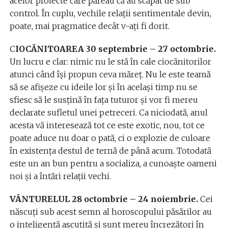
acelor proiecte care păreau că au scăpat de sub
control. În cuplu, vechile relații sentimentale devin,
poate, mai pragmatice decât v-ați fi dorit.
C
IOCĂNITOAREA 30 septembrie – 27 octombrie.
Un lucru e clar: nimic nu le stă în cale ciocănitorilor
atunci când își propun ceva măreț. Nu le este teamă
să se afișeze cu ideile lor și în același timp nu se
sfiesc să le susțină în fața tuturor şi vor fi mereu
declarate sufletul unei petreceri. Ca niciodată, anul
acesta vă interesează tot ce este exotic, nou, tot ce
poate aduce nu doar o pată, ci o explozie de culoare
în existența destul de ternă de până acum. Totodată
este un an bun pentru a socializa, a cunoaște oameni
noi și a întări relații vechi.
VÂNTURELUL 28 octombrie – 24 noiembrie.
Cei
născuți sub acest semn al horoscopului păsărilor au
o inteligență ascuțită şi sunt mereu încrezători în