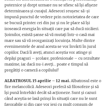
puternice şi drept urmare nu se sfiesc să își afișeze
determinarea și curajul. Adeseori reușesc să-și
impună punctul de vedere prin notorietatea de care
se bucură printer cei din jur şi nu le place să își
irosească energia în situații care par să ducă nicăieri.
Şoimilor, există șanse să vă mutați într-o casă mai
mare sau să vă reorganizați locuința. Multe dintre
evenimentele de anul acesta se vor învârti în jurul
copiilor. Dacă îi aveți, atunci aceştia vor atinge și
depăși praguri – școlare, profesionale – cu rezultate
maxime, iar dacă nu-i aveți… poate e timpul să
pregătiți o cameră a copilului!
ALBATROSUL 15 aprilie – 12 mai.
Albatrosul este o
fire melancolică. Adeseori preferă să filosofeze și să
își pună întrebări decât să acţioneze. Sunt şi cazuri
când aceştia se lasă prinși în situații care nu le sunt
favorabile și din care vor ieși cu mult consum de