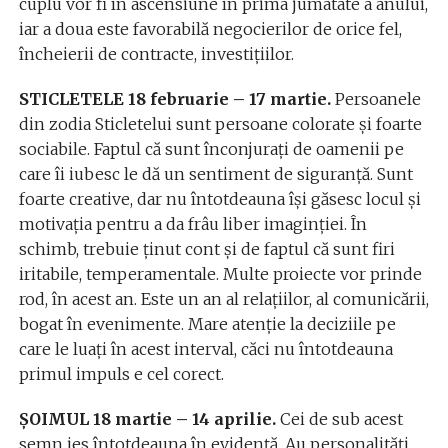
cuplu vor fi în ascensiune în prima jumatate a anului,
iar a doua este favorabilă negocierilor de orice fel,
încheierii de contracte, investițiilor.
STICLETELE 18 februarie – 17 martie.
Persoanele
din zodia Sticletelui sunt persoane colorate și foarte
sociabile. Faptul că sunt înconjurați de oamenii pe
care îi iubesc le dă un sentiment de siguranță. Sunt
foarte creative, dar nu întotdeauna își găsesc locul și
motivația pentru a da frâu liber imaginţiei. În
schimb, trebuie ținut cont și de faptul că sunt firi
iritabile, temperamentale. Multe proiecte vor prinde
rod, în acest an. Este un an al relațiilor, al comunicării,
bogat în evenimente. Mare atenţie la deciziile pe
care le luaţi în acest interval, căci nu întotdeauna
primul impuls e cel corect.
ŞOIMUL 18 martie – 14 aprilie.
Cei de sub acest
semn ies întotdeauna în evidență. Au personalități