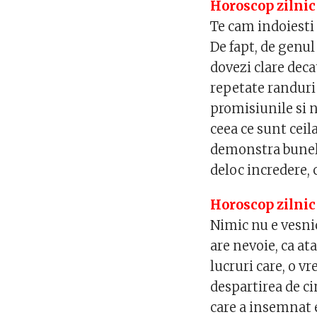
Horoscop zilnic 
Te cam indoiesti 
De fapt, de genul
dovezi clare deca
repetate randuri 
promisiunile si n
ceea ce sunt ceil
demonstra bunele 
deloc incredere,
Horoscop zilnic 
Nimic nu e vesnic
are nevoie, ca ata
lucruri care, o vr
despartirea de ci
care a insemnat 