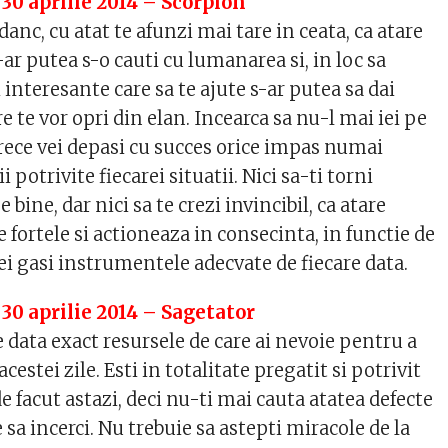
 30 aprilie 2014 – Scorpion
danc, cu atat te afunzi mai tare in ceata, ca atare
-ar putea s-o cauti cu lumanarea si, in loc sa
 interesante care sa te ajute s-ar putea sa dai
e te vor opri din elan. Incearca sa nu-l mai iei pe
arece vei depasi cu succes orice impas numai
i potrivite fiecarei situatii. Nici sa-ti torni
 bine, dar nici sa te crezi invincibil, ca atare
e fortele si actioneaza in consecinta, in functie de
Vei gasi instrumentele adecvate de fiecare data.
 30 aprilie 2014 – Sagetator
e data exact resursele de care ai nevoie pentru a
acestei zile. Esti in totalitate pregatit si potrivit
de facut astazi, deci nu-ti mai cauta atatea defecte
e sa incerci. Nu trebuie sa astepti miracole de la