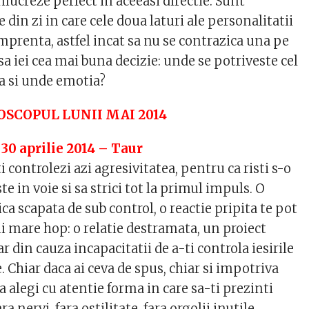
onlucreze perfect in aceeasi directie. Sunt
din zi in care cele doua laturi ale personalitatii
 amprenta, astfel incat sa nu se contrazica una pe
 sa iei cea mai buna decizie: unde se potriveste cel
a si unde emotia?
SCOPUL LUNII MAI 2014
 30 aprilie 2014 – Taur
i controlezi azi agresivitatea, pentru ca risti s-o
te in voie si sa strici tot la primul impuls. O
ica scapata de sub control, o reactie pripita te pot
i mare hop: o relatie destramata, un proiect
ar din cauza incapacitatii de a-ti controla iesirile
Chiar daca ai ceva de spus, chiar si impotriva
sa alegi cu atentie forma in care sa-ti prezinti
ra nervi, fara ostilitate, fara orgolii inutile.