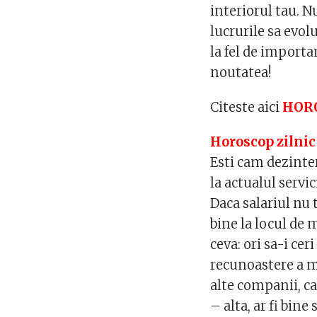
interiorul tau. N
lucrurile sa evol
la fel de importa
noutatea!
Citeste aici
HORO
Horoscop zilnic 
Esti cam dezinter
la actualul servic
Daca salariul nu 
bine la locul de m
ceva: ori sa-i ce
recunoastere a me
alte companii, ca
– alta, ar fi bine