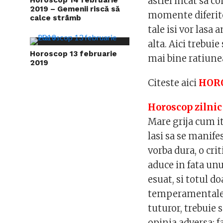
astfel incat sa c
2019 – Gemenii riscă să
momente diferite 
calce strâmb
tale isi vor lasa
alta. Aici trebuie
Horoscop 13 februarie
mai bine ratiune
2019
Citeste aici
HORO
Horoscop zilnic
Mare grija cum it
lasi sa se manifes
vorba dura, o crit
aduce in fata unu
esuat, si totul do
temperamentale. 
tuturor, trebuie 
opinia adversa: fa