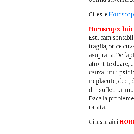
Citește
Horoscopu
Horoscop zilnic
Esti cam sensibil
fragila, orice cu
asupra ta. De fapt
afront te doare, o
cauza unui psihic
neplacute, deci, d
din suflet, primul
Daca la problemele
ratata.
Citeste aici
HORO