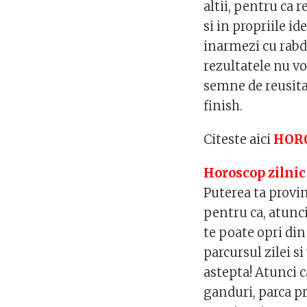
altii, pentru ca 
si in propriile id
inarmezi cu rabda
rezultatele nu vo
semne de reusita,
finish.
Citeste aici
HORO
Horoscop zilnic
Puterea ta provin
pentru ca, atunc
te poate opri din
parcursul zilei s
astepta! Atunci ca
ganduri, parca pr