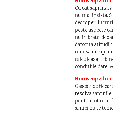
Horoscop zilnic
Cu cat sapi mai a
nu mai insista. S
descoperi lucruri
peste aspecte car
nu in brate, deo
datorita atitudini
cenusa in cap nu e
calculeaza-ti bin
conditiile date. 
Horoscop zilnic
Gasesti de fiecar
rezolva sarcinile 
pentru tot ce ai 
si nici nu te tem