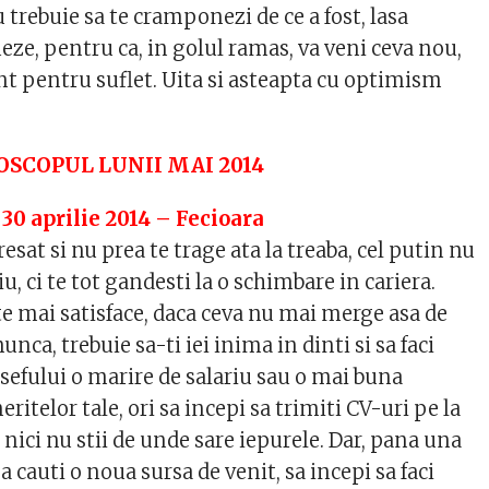
u trebuie sa te cramponezi de ce a fost, lasa
ueze, pentru ca, in golul ramas, va veni ceva nou,
nt pentru suflet. Uita si asteapta cu optimism
SCOPUL LUNII MAI 2014
30 aprilie 2014 – Fecioara
esat si nu prea te trage ata la treaba, cel putin nu
iu, ci te tot gandesti la o schimbare in cariera.
te mai satisface, daca ceva nu mai merge asa de
unca, trebuie sa-ti iei inima in dinti si sa faci
ri sefului o marire de salariu sau o mai buna
ritelor tale, ori sa incepi sa trimiti CV-uri pe la
 nici nu stii de unde sare iepurele. Dar, pana una
 sa cauti o noua sursa de venit, sa incepi sa faci