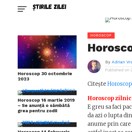
HOROSCOP
Horoscop
By
Adrian Vr
Published on
Horoscop 30 octombrie
2023
Citește
Horoscopu
Horoscop zilnic
Horoscop 16 martie 2019
– Se anunță o sămbătă
E greu sa faci pa
grea pentru zodii
da azi o lupta di
anume prin care 
Horoscop 14 februarie