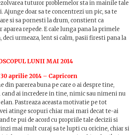
rezolvarea tuturor problemelor sta in mainile tale
ei. Ajunge doar sa te concentrezi un pic, sa te
re si sa pornesti la drum, constient ca
r aparea repede. E cale lunga pana la primele
 deci urmeaza, lent si calm, pasii firesti pana la
SCOPUL LUNII MAI 2014
 30 aprilie 2014 – Capricorn
e din parerea buna pe care o ai despre tine,
i cand ai incredere in tine, nimic sau nimeni nu
 elan. Pastreaza aceasta motivatie pe tot
i vei atinge scopuri chiar mai mari decat te-ai
nd te pui de acord cu propriile tale decizii si
inzi mai mult curaj sa te lupti cu oricine, chiar si