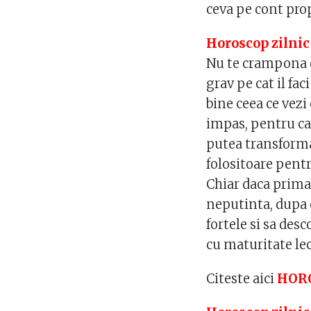
ceva pe cont pro
Horoscop zilnic
Nu te crampona d
grav pe cat il fa
bine ceea ce vezi 
impas, pentru ca 
putea transforma
folositoare pentr
Chiar daca prima
neputinta, dupa c
fortele si sa des
cu maturitate lec
Citeste aici
HORO