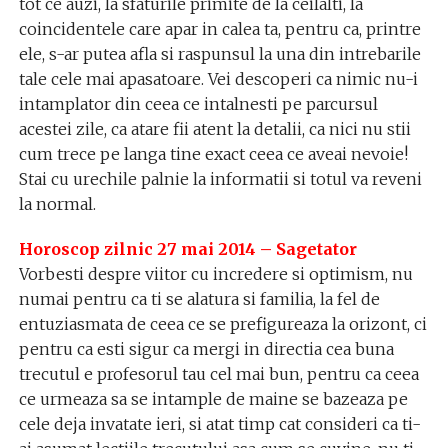
tot ce auzi, la sfaturile primite de la ceilalti, la
coincidentele care apar in calea ta, pentru ca, printre
ele, s-ar putea afla si raspunsul la una din intrebarile
tale cele mai apasatoare. Vei descoperi ca nimic nu-i
intamplator din ceea ce intalnesti pe parcursul
acestei zile, ca atare fii atent la detalii, ca nici nu stii
cum trece pe langa tine exact ceea ce aveai nevoie!
Stai cu urechile palnie la informatii si totul va reveni
la normal.
Horoscop zilnic 27 mai 2014 – Sagetator
Vorbesti despre viitor cu incredere si optimism, nu
numai pentru ca ti se alatura si familia, la fel de
entuziasmata de ceea ce se prefigureaza la orizont, ci
pentru ca esti sigur ca mergi in directia cea buna
trecutul e profesorul tau cel mai bun, pentru ca ceea
ce urmeaza sa se intample de maine se bazeaza pe
cele deja invatate ieri, si atat timp cat consideri ca ti-