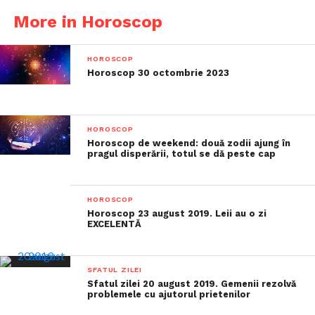
More in Horoscop
HOROSCOP
Horoscop 30 octombrie 2023
HOROSCOP
Horoscop de weekend: două zodii ajung în
pragul disperării, totul se dă peste cap
HOROSCOP
Horoscop 23 august 2019. Leii au o zi
EXCELENTĂ
SFATUL ZILEI
Sfatul zilei 20 august 2019. Gemenii rezolvă
problemele cu ajutorul prietenilor