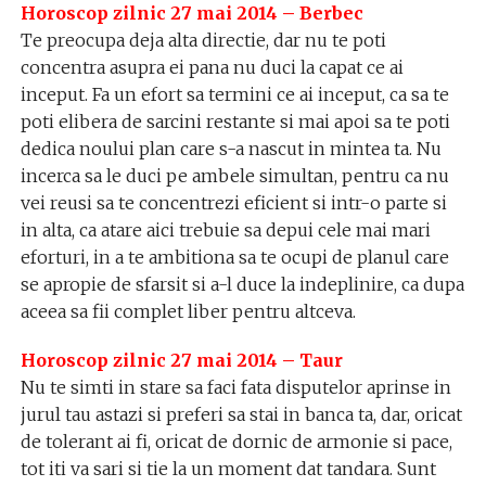
Horoscop zilnic 27 mai 2014 – Berbec
Te preocupa deja alta directie, dar nu te poti
concentra asupra ei pana nu duci la capat ce ai
inceput. Fa un efort sa termini ce ai inceput, ca sa te
poti elibera de sarcini restante si mai apoi sa te poti
dedica noului plan care s-a nascut in mintea ta. Nu
incerca sa le duci pe ambele simultan, pentru ca nu
vei reusi sa te concentrezi eficient si intr-o parte si
in alta, ca atare aici trebuie sa depui cele mai mari
eforturi, in a te ambitiona sa te ocupi de planul care
se apropie de sfarsit si a-l duce la indeplinire, ca dupa
aceea sa fii complet liber pentru altceva.
Horoscop zilnic 27 mai 2014 – Taur
Nu te simti in stare sa faci fata disputelor aprinse in
jurul tau astazi si preferi sa stai in banca ta, dar, oricat
de tolerant ai fi, oricat de dornic de armonie si pace,
tot iti va sari si tie la un moment dat tandara. Sunt