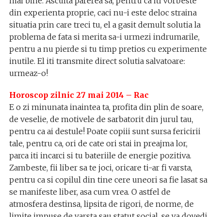
mai bine. Asculta parerea sa, pentru ca iti vorbeste
din experienta proprie, caci nu-i este deloc straina
situatia prin care treci tu, el a gasit demult solutia la
problema de fata si merita sa-i urmezi indrumarile,
pentru a nu pierde si tu timp pretios cu experimente
inutile. El iti transmite direct solutia salvatoare:
urmeaz-o!
Horoscop zilnic 27 mai 2014 – Rac
E o zi minunata inaintea ta, profita din plin de soare,
de veselie, de motivele de sarbatorit din jurul tau,
pentru ca ai destule! Poate copiii sunt sursa fericirii
tale, pentru ca, ori de cate ori stai in preajma lor,
parca iti incarci si tu bateriile de energie pozitiva.
Zambeste, fii liber sa te joci, oricare ti-ar fi varsta,
pentru ca si copilul din tine cere uneori sa fie lasat sa
se manifeste liber, asa cum vrea. O astfel de
atmosfera destinsa, lipsita de rigori, de norme, de
limite impuse de varsta sau statut social, se va dovedi