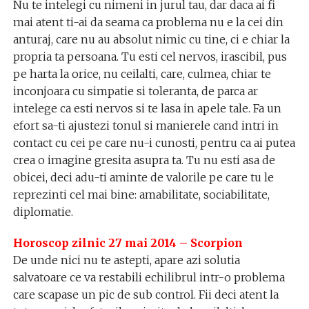
Nu te intelegi cu nimeni in jurul tau, dar daca ai fi
mai atent ti-ai da seama ca problema nu e la cei din
anturaj, care nu au absolut nimic cu tine, ci e chiar la
propria ta persoana. Tu esti cel nervos, irascibil, pus
pe harta la orice, nu ceilalti, care, culmea, chiar te
inconjoara cu simpatie si toleranta, de parca ar
intelege ca esti nervos si te lasa in apele tale. Fa un
efort sa-ti ajustezi tonul si manierele cand intri in
contact cu cei pe care nu-i cunosti, pentru ca ai putea
crea o imagine gresita asupra ta. Tu nu esti asa de
obicei, deci adu-ti aminte de valorile pe care tu le
reprezinti cel mai bine: amabilitate, sociabilitate,
diplomatie.
Horoscop zilnic 27 mai 2014 – Scorpion
De unde nici nu te astepti, apare azi solutia
salvatoare ce va restabili echilibrul intr-o problema
care scapase un pic de sub control. Fii deci atent la