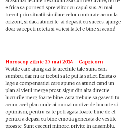
ai asumat lectiile trecutului asa cum se cuvine, nu ti-
e frica sa pornesti spre viitor cu capul sus. Ai mai
trecut prin situatii similare celor conturate acum la
orizont, si daca atunci le-ai depasit cu succes, ajunge
doar sa repeti reteta si va iesi la fel e bine si acum!
Horoscop zilnic 27 mai 2014 – Capricorn
Vestile care ajung azi la urechile tale suna cam
sumbru, dar nu ar trebui sa le pui la suflet. Exista o
lege a compensatiei care spune ca atunci cand un
plan al vietii merge prost, sigur din alta directie
lucrurile merg foarte bine. Asta trebuie sa gasesti tu
acum, acel plan unde ai numai motive de bucurie si
optimism, pentru ca te poti agata foarte bine de el
pentru a depasi cu bine emotia generata de vestile
proaste. Sunt esecuri minore, privite in ansamblu,