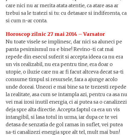
care nici nu ar merita atata atentie, ca atare asa ar
trebui sa le tratezi si tu: cu detasare si indiferenta, ca
si cum n-ar conta.
Horoscop zilnic 27 mai 2014 – Varsator
Nu toate visele se implinesc, dar nici sa aluneci pe
panta pesimismul nu e bine! Revino-ti cat mai
repede din esecul suferit si accepta ideea ca nu era
un vis realizabil, nu era pentru tine, era doar o
utopie, o iluzie care nu ar fi facut altceva decat sa-ti
consume timpul si resursele, fara a ajunge acolo
unde doreai. Uneori e mai bine sa te trezesti repede
la realitate, asa cum se intampla azi, pentru ca asa nu
vei mai irosi inutil energia, ci ai putea sa o canalizezi
deja spre alta directie. Accepta faptul ca era un vis
intangibil, si lasa totul in urma, iar dupa ce te vei
detasa de senzatia de gol ramas in suflet, vei putea
sa-ti canalizezi energia spre alt tel, mult mai bun!