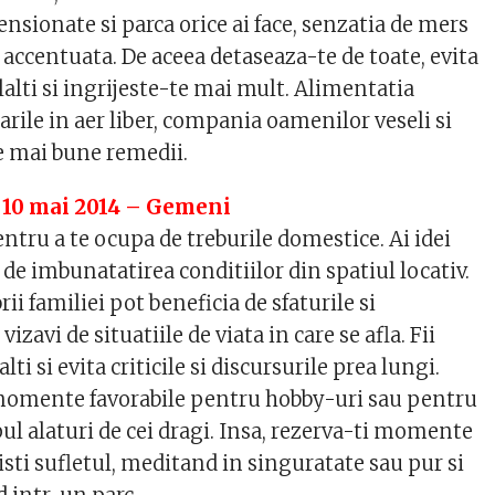
tensionate si parca orice ai face, senzatia de mers
e accentuata. De aceea detaseaza-te de toate, evita
lalti si ingrijeste-te mai mult. Alimentatia
rile in aer liber, compania oamenilor veseli si
le mai bune remedii.
 10 mai 2014 – Gemeni
ntru a te ocupa de treburile domestice. Ai idei
de imbunatatirea conditiilor din spatiul locativ.
ii familiei pot beneficia de sfaturile si
izavi de situatiile de viata in care se afla. Fii
alti si evita criticile si discursurile prea lungi.
omente favorabile pentru hobby-uri sau pentru
ul alaturi de cei dragi. Insa, rezerva-ti momente
nisti sufletul, meditand in singuratate sau pur si