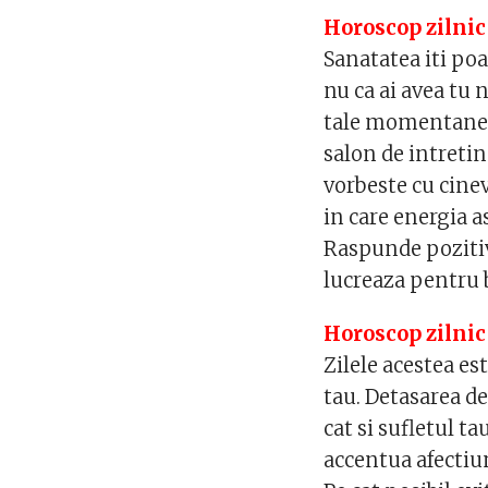
Horoscop zilnic
Sanatatea iti poa
nu ca ai avea tu 
tale momentane, 
salon de intreti
vorbeste cu cine
in care energia as
Raspunde pozitiv 
lucreaza pentru 
Horoscop zilnic
Zilele acestea es
tau. Detasarea de
cat si sufletul ta
accentua afectiun