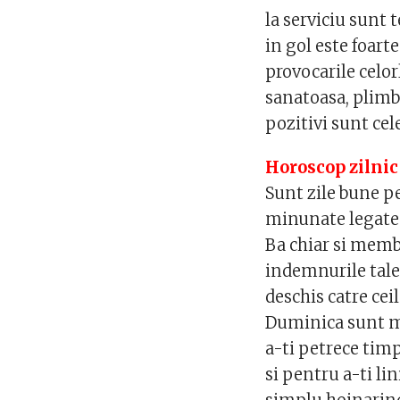
la serviciu sunt 
in gol este foart
provocarile celor
sanatoasa, plimba
pozitivi sunt ce
Horoscop zilnic
Sunt zile bune pe
minunate legate 
Ba chiar si membr
indemnurile tale v
deschis catre ceil
Duminica sunt m
a-ti petrece timp
si pentru a-ti li