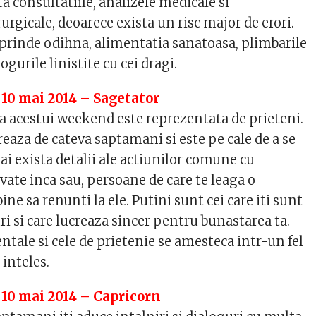
ta consultatiile, analizele medicale si
rurgicale, deoarece exista un risc major de erori.
r prinde odihna, alimentatia sanatoasa, plimbarile
logurile linistite cu cei dragi.
 10 mai 2014 – Sagetator
a acestui weekend este reprezentata de prieteni.
eaza de cateva saptamani si este pe cale de a se
ai exista detalii ale actiunilor comune cu
vate inca sau, persoane de care te leaga o
 bine sa renunti la ele. Putini sunt cei care iti sunt
ri si care lucreaza sincer pentru bunastarea ta.
ntale si cele de prietenie se amesteca intr-un fel
 inteles.
 10 mai 2014 – Capricorn