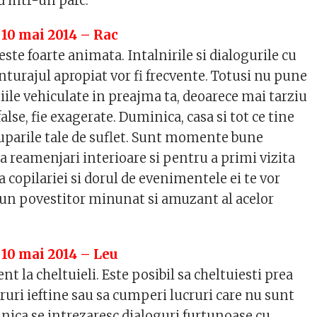
 intr-un parc.
 10 mai 2014 – Rac
ste foarte animata. Intalnirile si dialogurile cu
nturajul apropiat vor fi frecvente. Totusi nu pune
iile vehiculate in preajma ta, deoarece mai tarziu
false, fie exagerate. Duminica, casa si tot ce tine
uparile tale de suflet. Sunt momente bune
a reamenjari interioare si pentru a primi vizita
a copilariei si dorul de evenimentele ei te vor
un povestitor minunat si amuzant al acelor
 10 mai 2014 – Leu
nt la cheltuieli. Este posibil sa cheltuiesti prea
ruri ieftine sau sa cumperi lucruri care nu sunt
inica se intrezaresc dialoguri furtunoase cu