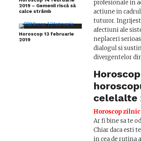
profesionale in ac
2019 – Gemenii riscă să
actiune in cadrul
calce strâmb
tuturor. Ingrijes
afectiuni ale sist
Horoscop 13 februarie
neplaceri serioa
2019
dialogul si susti
divergentelor di
Horoscop 
horoscopu
celelalte 
Horoscop zilnic
Ar fi bine sa te 
Chiar daca esti t
in cea de rutina 