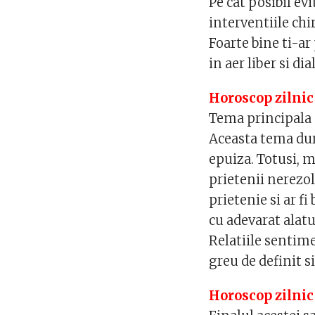
Pe cat posibil evi
interventiile chi
Foarte bine ti-a
in aer liber si dia
Horoscop zilnic
Tema principala 
Aceasta tema dur
epuiza. Totusi, m
prietenii nerezol
prietenie si ar fi
cu adevarat alatu
Relatiile sentime
greu de definit si
Horoscop zilnic