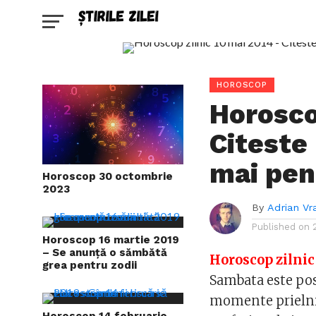
HOROSCOP
Horosco
Citeste 
mai pen
Horoscop 30 octombrie
2023
By
Adrian Vr
Published on
Horoscop 16 martie 2019
– Se anunță o sămbătă
Horoscop zilnic
grea pentru zodii
Sambata este posi
momente prielnic
Horoscop 14 februarie