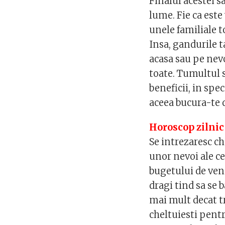
Finalul acestei s
lume. Fie ca est
unele familiale t
Insa, gandurile 
acasa sau pe nevo
toate. Tumultul so
beneficii, in spe
aceea bucura-te d
Horoscop zilnic
Se intrezaresc che
unor nevoi ale cel
bugetului de veni
dragi tind sa se 
mai mult decat tr
cheltuiesti pent