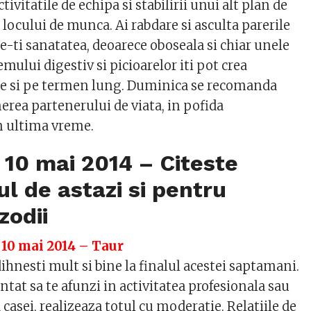
tivitatile de echipa si stabilirii unui alt plan de
 locului de munca. Ai rabdare si asculta parerile
te-ti sanatatea, deoarece oboseala si chiar unele
emului digestiv si picioarelor iti pot crea
se si pe termen lung. Duminica se recomanda
nerea partenerului de viata, in pofida
n ultima vreme.
10 mai 2014 – Citeste
l de astazi si pentru
zodii
 10 mai 2014 – Taur
odihnesti mult si bine la finalul acestei saptamani.
entat sa te afunzi in activitatea profesionala sau
a casei, realizeaza totul cu moderatie. Relatiile de