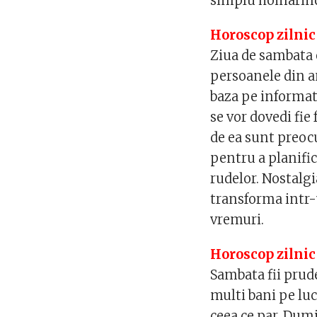
simplu hoinarind
Horoscop zilnic
Ziua de sambata e
persoanele din a
baza pe informat
se vor dovedi fie 
de ea sunt preoc
pentru a planific
rudelor. Nostalgi
transforma intr-
vremuri.
Horoscop zilnic
Sambata fii prude
multi bani pe luc
ceea ce par. Dum