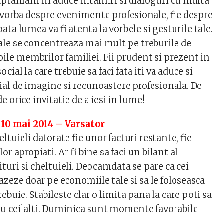
aptamani iti aduce intalniri si dialoguri cu multa
e vorba despre evenimente profesionale, fie despre
oata lumea va fi atenta la vorbele si gesturile tale.
tale se concentreaza mai mult pe treburile de
ile membrilor familiei. Fii prudent si prezent in
cial la care trebuie sa faci fata iti va aduce si
cial de imagine si recunoastere profesionala. De
e orice invitatie de a iesi in lume!
 10 mai 2014 – Varsator
ltuieli datorate fie unor facturi restante, fie
or apropiati. Ar fi bine sa faci un bilant al
turi si cheltuieli. Deocamdata se pare ca cei
bazeze doar pe economiile tale si sa le foloseasca
ebuie. Stabileste clar o limita pana la care poti sa
ru ceilalti. Duminica sunt momente favorabile