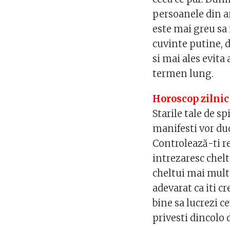
persoanele din an
este mai greu sa 
cuvinte putine, d
si mai ales evita
termen lung.
Horoscop zilnic
Starile tale de sp
manifesti vor duc
Controlează-ti re
intrezaresc chelt
cheltui mai mult 
adevarat ca iti cr
bine sa lucrezi c
privesti dincolo 