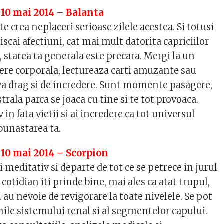
 10 mai 2014 – Balanta
te crea neplaceri serioase zilele acestea. Si totusi
niscai afectiuni, cat mai mult datorita capriciilor
starea ta generala este precara. Mergi la un
nere corporala, lectureaza carti amuzante sau
va drag si de incredere. Sunt momente pasagere,
trala parca se joaca cu tine si te tot provoaca.
in fata vietii si ai incredere ca tot universul
bunastarea ta.
 10 mai 2014 – Scorpion
ti meditativ si departe de tot ce se petrece in jurul
 cotidian iti prinde bine, mai ales ca atat trupul,
u au nevoie de revigorare la toate nivelele. Se pot
ile sistemului renal si al segmentelor capului.