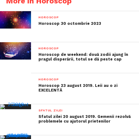
More in Horoscop
HOROSCOP
Horoscop 30 octombrie 2023
HOROSCOP
Horoscop de weekend: două zodii ajung în
pragul disperării, totul se dă peste cap
HOROSCOP
Horoscop 23 august 2019. Leii au o zi
EXCELENTĂ
SFATUL ZILEI
Sfatul zilei 20 august 2019. Gemenii rezolvă
problemele cu ajutorul prietenilor