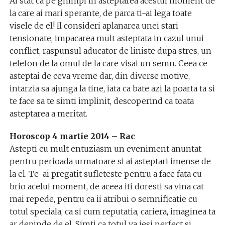
Ai stat ca pe ghimpi in asteptarea acestui moment de
la care ai mari sperante, de parca ti-ai lega toate
visele de el! Il consideri aplanarea unei stari
tensionate, impacarea mult asteptata in cazul unui
conflict, raspunsul aducator de liniste dupa stres, un
telefon de la omul de la care visai un semn. Ceea ce
asteptai de ceva vreme dar, din diverse motive,
intarzia sa ajunga la tine, iata ca bate azi la poarta ta si
te face sa te simti implinit, descoperind ca toata
asteptarea a meritat.
Horoscop 4 martie 2014 – Rac
Astepti cu mult entuziasm un eveniment anuntat
pentru perioada urmatoare si ai asteptari imense de
la el. Te-ai pregatit sufleteste pentru a face fata cu
brio acelui moment, de aceea iti doresti sa vina cat
mai repede, pentru ca ii atribui o semnificatie cu
totul speciala, ca si cum reputatia, cariera, imaginea ta
ar depinde de el. Simti ca totul va iesi perfect si