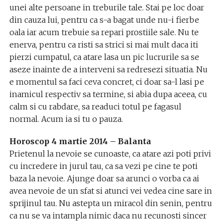
unei alte persoane in treburile tale. Stai pe loc doar
din cauza lui, pentru ca s-a bagat unde nu-i fierbe
oala iar acum trebuie sa repari prostiile sale. Nu te
enerva, pentru ca risti sa strici si mai mult daca iti
pierzi cumpatul, ca atare lasa un pic lucrurile sa se
aseze inainte de a interveni sa redresezi situatia. Nu
e momentul sa faci ceva concret, ci doar sa-l lasi pe
inamicul respectiv sa termine, si abia dupa aceea, cu
calm si cu rabdare, sa readuci totul pe fagasul
normal. Acum ia si tu o pauza.
Horoscop 4 martie 2014 – Balanta
Prietenul la nevoie se cunoaste, ca atare azi poti privi
cu incredere in jurul tau, ca sa vezi pe cine te poti
baza la nevoie. Ajunge doar sa arunci o vorba ca ai
avea nevoie de un sfat si atunci vei vedea cine sare in
sprijinul tau. Nu astepta un miracol din senin, pentru
ca nu se va intampla nimic daca nu recunosti sincer