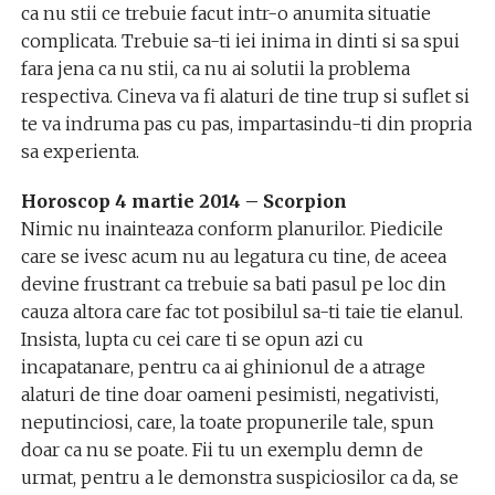
ca nu stii ce trebuie facut intr-o anumita situatie
complicata. Trebuie sa-ti iei inima in dinti si sa spui
fara jena ca nu stii, ca nu ai solutii la problema
respectiva. Cineva va fi alaturi de tine trup si suflet si
te va indruma pas cu pas, impartasindu-ti din propria
sa experienta.
Horoscop 4 martie 2014 – Scorpion
Nimic nu inainteaza conform planurilor. Piedicile
care se ivesc acum nu au legatura cu tine, de aceea
devine frustrant ca trebuie sa bati pasul pe loc din
cauza altora care fac tot posibilul sa-ti taie tie elanul.
Insista, lupta cu cei care ti se opun azi cu
incapatanare, pentru ca ai ghinionul de a atrage
alaturi de tine doar oameni pesimisti, negativisti,
neputinciosi, care, la toate propunerile tale, spun
doar ca nu se poate. Fii tu un exemplu demn de
urmat, pentru a le demonstra suspiciosilor ca da, se