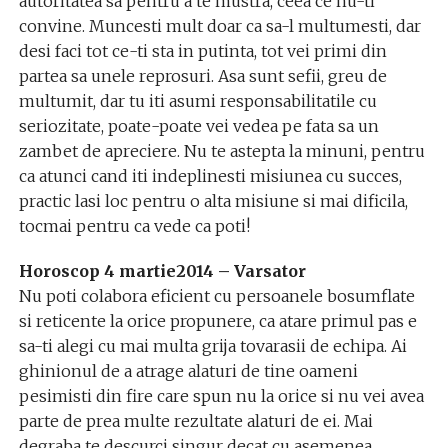
autoritatea sa pentru a te mustra, ceea ce nu-ti
convine. Muncesti mult doar ca sa-l multumesti, dar
desi faci tot ce-ti sta in putinta, tot vei primi din
partea sa unele reprosuri. Asa sunt sefii, greu de
multumit, dar tu iti asumi responsabilitatile cu
seriozitate, poate-poate vei vedea pe fata sa un
zambet de apreciere. Nu te astepta la minuni, pentru
ca atunci cand iti indeplinesti misiunea cu succes,
practic lasi loc pentru o alta misiune si mai dificila,
tocmai pentru ca vede ca poti!
Horoscop 4 martie2014 – Varsator
Nu poti colabora eficient cu persoanele bosumflate
si reticente la orice propunere, ca atare primul pas e
sa-ti alegi cu mai multa grija tovarasii de echipa. Ai
ghinionul de a atrage alaturi de tine oameni
pesimisti din fire care spun nu la orice si nu vei avea
parte de prea multe rezultate alaturi de ei. Mai
degraba te descurci singur decat cu asemenea