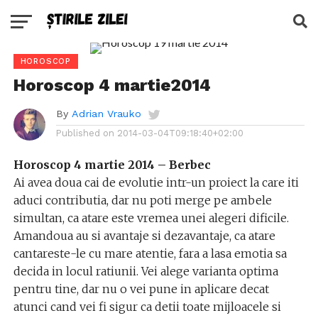
HOROSCOP
Horoscop 4 martie2014
By
Adrian Vrauko
Published on
2014-03-04T09:18:40+02:00
Horoscop 4 martie 2014 – Berbec
Ai avea doua cai de evolutie intr-un proiect la care iti
aduci contributia, dar nu poti merge pe ambele
simultan, ca atare este vremea unei alegeri dificile.
Amandoua au si avantaje si dezavantaje, ca atare
cantareste-le cu mare atentie, fara a lasa emotia sa
decida in locul ratiunii. Vei alege varianta optima
pentru tine, dar nu o vei pune in aplicare decat
atunci cand vei fi sigur ca detii toate mijloacele si