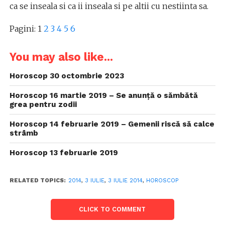
ca se inseala si ca ii inseala si pe altii cu nestiinta sa.
Pagini:
1
2
3
4
5
6
You may also like...
Horoscop 30 octombrie 2023
Horoscop 16 martie 2019 – Se anunță o sămbătă
grea pentru zodii
Horoscop 14 februarie 2019 – Gemenii riscă să calce
strâmb
Horoscop 13 februarie 2019
RELATED TOPICS:
2014
,
3 IULIE
,
3 IULIE 2014
,
HOROSCOP
CLICK TO COMMENT