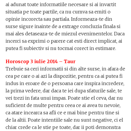
ai adunat toate informatiile necesare si ai invartit
situatia pe toate partile, ca nu cumva sa emiti o
opinie incorecta sau partiala. Informeaza-te din
surse sigure inainte de a extrage concluzia finala si
mai ales detaseaza-te de miezul evenimentelor. Daca
incerci sa exprimi o parere cat esti direct implicat, ai
putea fi subiectiv si nu tocmai corect in estimare.
Horoscop 3 iulie 2014 – Taur
Trebuie sa ceri informatii si din alte surse, in afara de
cea pe care o ai azi la dispozitie, pentru ca ai putea fi
indus in eroare de o persoana care inspira incredere,
la prima vedere, dar daca te iei dupa sfaturile sale, te
vei trezi in fata unui impas. Poate stie el ceva, dar nu
suficient de multe pentru ceea ce ai avea tu nevoie,
ca atare incearca sa afli ce e mai bine pentru tine si
de la altii. Poate intentiile sale nu sunt negative, ci el
chiar crede ca le stie pe toate, dar ii poti demonstra