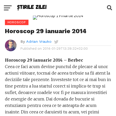
HOROSCOP
Horoscop 29 ianuarie 2014
By
Adrian Vrauko
Published on
2014-01-29T13:39:32+02:00
Horoscop 29 ianuarie 2014 – Berbec
Ceea ce faci acum devine punctul de plecare al unor
actiuni viitoare, tocmai de aceea trebuie sa fii atent la
deciziile tale prezente. Investeste tot ce ai mai bun in
tine pentru a lua startul corect si implica-te trup si
suflet, deoarece roadele vor fi pe masura investitiei
de energie de acum. Dai dovada de bucurie si
entuziasm pentru ceea ce te asteapta de acum
inainte. Din ceea ce daruiesti tu acum, vei primi