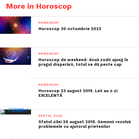
More in Horoscop
HOROSCOP
Horoscop 30 octombrie 2023
HOROSCOP
Horoscop de weekend: două zodii ajung în
pragul disperării, totul se dă peste cap
HOROSCOP
Horoscop 23 august 2019. Leii au o zi
EXCELENTĂ
SFATUL ZILEI
Sfatul zilei 20 august 2019. Gemenii rezolvă
problemele cu ajutorul prietenilor