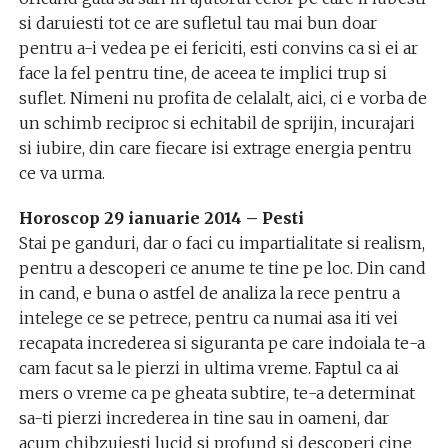
si daruiesti tot ce are sufletul tau mai bun doar
pentru a-i vedea pe ei fericiti, esti convins ca si ei ar
face la fel pentru tine, de aceea te implici trup si
suflet. Nimeni nu profita de celalalt, aici, ci e vorba de
un schimb reciproc si echitabil de sprijin, incurajari
si iubire, din care fiecare isi extrage energia pentru
ce va urma.
Horoscop 29 ianuarie 2014 – Pesti
Stai pe ganduri, dar o faci cu impartialitate si realism,
pentru a descoperi ce anume te tine pe loc. Din cand
in cand, e buna o astfel de analiza la rece pentru a
intelege ce se petrece, pentru ca numai asa iti vei
recapata increderea si siguranta pe care indoiala te-a
cam facut sa le pierzi in ultima vreme. Faptul ca ai
mers o vreme ca pe gheata subtire, te-a determinat
sa-ti pierzi increderea in tine sau in oameni, dar
acum chibzuiesti lucid si profund si descoperi cine