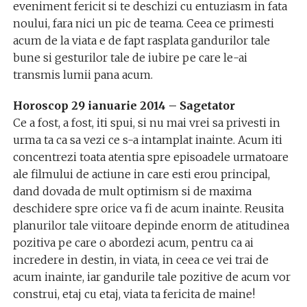
eveniment fericit si te deschizi cu entuziasm in fata
noului, fara nici un pic de teama. Ceea ce primesti
acum de la viata e de fapt rasplata gandurilor tale
bune si gesturilor tale de iubire pe care le-ai
transmis lumii pana acum.
Horoscop 29 ianuarie 2014 – Sagetator
Ce a fost, a fost, iti spui, si nu mai vrei sa privesti in
urma ta ca sa vezi ce s-a intamplat inainte. Acum iti
concentrezi toata atentia spre episoadele urmatoare
ale filmului de actiune in care esti erou principal,
dand dovada de mult optimism si de maxima
deschidere spre orice va fi de acum inainte. Reusita
planurilor tale viitoare depinde enorm de atitudinea
pozitiva pe care o abordezi acum, pentru ca ai
incredere in destin, in viata, in ceea ce vei trai de
acum inainte, iar gandurile tale pozitive de acum vor
construi, etaj cu etaj, viata ta fericita de maine!