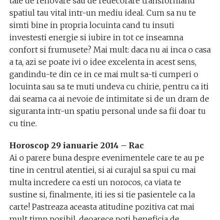
tale de renovare sau de redecorare transformand
spatiul tau vital intr-un mediu ideal. Cum sa nu te
simti bine in propria locuinta cand tu insuti
investesti energie si iubire in tot ce inseamna
confort si frumusete? Mai mult: daca nu ai inca o casa
a ta, azi se poate ivi o idee excelenta in acest sens,
gandindu-te din ce in ce mai mult sa-ti cumperi o
locuinta sau sa te muti undeva cu chirie, pentru ca iti
dai seama ca ai nevoie de intimitate si de un dram de
siguranta intr-un spatiu personal unde sa fii doar tu
cu tine.
Horoscop 29 ianuarie 2014 – Rac
Ai o parere buna despre evenimentele care te au pe
tine in centrul atentiei, si ai curajul sa spui cu mai
multa incredere ca esti un norocos, ca viata te
sustine si, finalmente, iti ies si tie pasientele ca la
carte! Pastreaza aceasta atitudine pozitiva cat mai
mult timp posibil, deoarece poti beneficia de