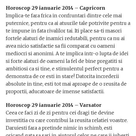
Horoscop 29 ianuarie 2014 – Capricorn
Implica-te fara frica in confruntari dintre cele mai
puternice, pentru ca ai atuurile tale potrivite pentru a
te impune in fata rivalilor tai. Iti place sa-ti masori
fortele alaturi de inamici redutabili, pentru ca nu ai
avea nicio satisfactie sa fii comparat cu oameni
mediocri si anonimi. A te implica intr-o lupta de idei
si forte alaturi de oameni la fel de bine pregatiti si
ambitiosi ca si tine, e stimulentul perfect pentru a
demonstra de ce esti in stare! Datorita increderii
absolute in tine, esti tot mai aproape de o reusita de
proportii, aducatoare de imense satisfactii.
Horoscop 29 ianuarie 2014 – Varsator
Ceea ce faci zi de zi pentru cei dragi tie devine
investitia cu care contribui la reusita relatiei voastre.
Daruiesti fara a pretinde nimic in schimb, esti
oricand gata sa sari in ajutorul celor pe care ii iubesti