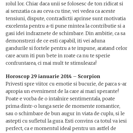
rolul lor. Chiar daca unii se folosesc de ton ridicat si
ai senzatia ca au ceva cu tine, vei vedea ca aceste
tensiuni, dispute, contradictii aprinse sunt motivatia
excelenta pentru a-ti pune mintea la contributie si a
gasi idei indraznete de schimbare. Din ambitie, ca sa
demonstrezi de ce esti capabil, iti vei aduna
gandurile si fortele pentru a te impune, aratand celor
care acum iti pun bete in roate ca nu te sperie
confruntarea, ci mai mult te stimuleaza!
Horoscop 29 ianuarie 2014 – Scorpion
Privesti spre viitor cu emotie si bucurie, de parca s-ar
apropia un eveniment de la care ai mari sperante!
Poate e vorba de o intalnire sentimentala, poate
prima dintr-o lunga serie de momente romantice,
sau o schimbare de bun augur in viata de cuplu, si le
astepti cu sufletul la gura. Esti convins ca totul va iesi
perfect, ca e momentul ideal pentru un astfel de