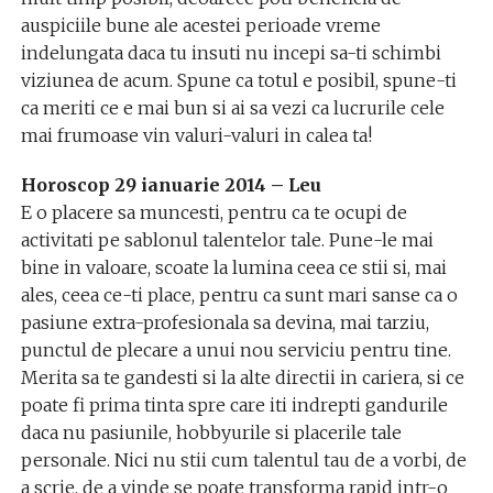
auspiciile bune ale acestei perioade vreme
indelungata daca tu insuti nu incepi sa-ti schimbi
viziunea de acum. Spune ca totul e posibil, spune-ti
ca meriti ce e mai bun si ai sa vezi ca lucrurile cele
mai frumoase vin valuri-valuri in calea ta!
Horoscop 29 ianuarie 2014 – Leu
E o placere sa muncesti, pentru ca te ocupi de
activitati pe sablonul talentelor tale. Pune-le mai
bine in valoare, scoate la lumina ceea ce stii si, mai
ales, ceea ce-ti place, pentru ca sunt mari sanse ca o
pasiune extra-profesionala sa devina, mai tarziu,
punctul de plecare a unui nou serviciu pentru tine.
Merita sa te gandesti si la alte directii in cariera, si ce
poate fi prima tinta spre care iti indrepti gandurile
daca nu pasiunile, hobbyurile si placerile tale
personale. Nici nu stii cum talentul tau de a vorbi, de
a scrie, de a vinde se poate transforma rapid intr-o