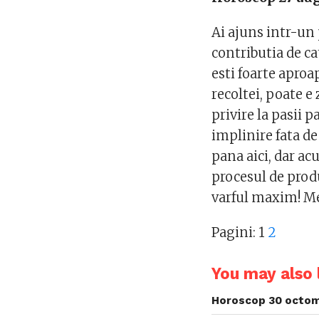
Ai ajuns intr-un 
contributia de ca
esti foarte apro
recoltei, poate e
privire la pasii 
implinire fata de
pana aici, dar a
procesul de produc
varful maxim! Me
Pagini:
1
2
You may also l
Horoscop 30 octom