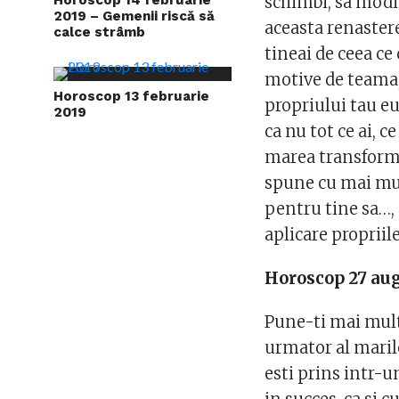
schimbi, sa modifi
2019 – Gemenii riscă să
aceasta renastere
calce strâmb
tineai de ceea ce
motive de teama,
Horoscop 13 februarie
propriului tau eu
2019
ca nu tot ce ai, ce
marea transformar
spune cu mai mult
pentru tine sa…, 
aplicare propriil
Horoscop 27 aug
Pune-ti mai mult 
urmator al marilo
esti prins intr-u