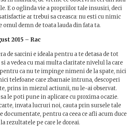
ale. E o oglinda vie a propriilor tale insusiri, deci
satisfactie ar trebui sa creasca: nu esti cu nimic
e omul demn de toata lauda din fata ta.
ust 2015 – Rac
era de sarcini e ideala pentru a te detasa de tot
si a vedea cu mai multa claritate nivelul la care
 pentru ca nu te impinge nimeni de la spate, nici
nici telefoane care zbarnaie intruna, descoperi
te, prins in miezul actiunii, nu le-ai observat.
sa le poti pune in aplicare cu proxima ocazie.
rte, invata lucruri noi, cauta prin sursele tale
ne documentate, pentru ca ceea ce afli acum duce
a rezultatele pe care le doreai.