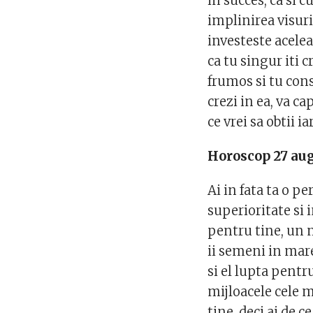
in succes, ca si c
implinirea visuri
investeste acele
ca tu singur iti 
frumos si tu cons
crezi in ea, va c
ce vrei sa obtii i
Horoscop 27 au
Ai in fata ta o p
superioritate si
pentru tine, un m
ii semeni in mare
si el lupta pentru
mijloacele cele m
tine, deci ai de c