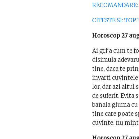
RECOMANDARE: TES
CITESTE SI: TOP 
Horoscop 27 aug
Ai grija cum te f
disimula adevarul
tine, daca te prin
invarti cuvintele 
lor, dar azi altul
de suferit. Evita 
banala gluma cu i
tine care poate s
cuvinte: nu mint
Horoscop 27 aug