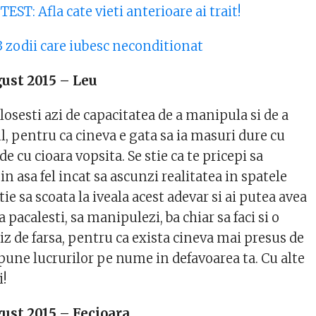
T: Afla cate vieti anterioare ai trait!
3 zodii care iubesc neconditionat
ust 2015 – Leu
olosesti azi de capacitatea de a manipula si de a
, pentru ca cineva e gata sa ia masuri dure cu
de cu cioara vopsita. Se stie ca te pricepi sa
in asa fel incat sa ascunzi realitatea in spatele
 stie sa scoata la iveala acest adevar si ai putea avea
sa pacalesti, sa manipulezi, ba chiar sa faci si o
z de farsa, pentru ca exista cineva mai presus de
pune lucrurilor pe nume in defavoarea ta. Cu alte
i!
ust 2015 – Fecioara