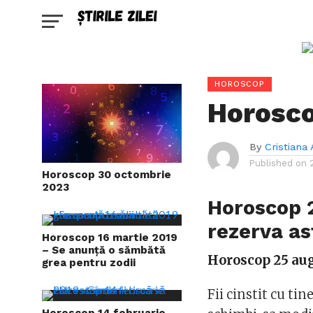
HOROSCOP
Horosco
By
Cristiana 
Published on
Horoscop 30 octombrie
2023
Horoscop 2
rezerva as
Horoscop 16 martie 2019
– Se anunță o sămbătă
Horoscop 25 au
grea pentru zodii
Fii cinstit cu tin
Horoscop 14 februarie