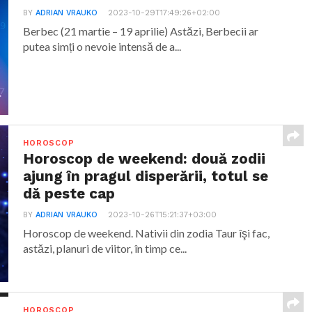
BY
ADRIAN VRAUKO
2023-10-29T17:49:26+02:00
Berbec (21 martie – 19 aprilie) Astăzi, Berbecii ar
putea simți o nevoie intensă de a...
HOROSCOP
Horoscop de weekend: două zodii
ajung în pragul disperării, totul se
dă peste cap
BY
ADRIAN VRAUKO
2023-10-26T15:21:37+03:00
Horoscop de weekend. Nativii din zodia Taur îşi fac,
astăzi, planuri de viitor, în timp ce...
HOROSCOP