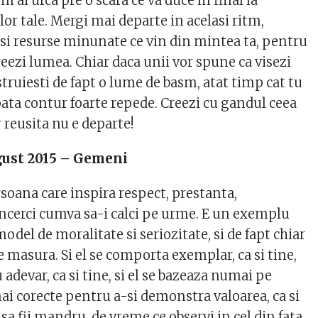
um ai urca pre o scara ce va duce in final la
lor tale. Mergi mai departe in acelasi ritm,
asi resurse minunate ce vin din mintea ta, pentru
creezi lumea. Chiar daca unii vor spune ca visezi
truiesti de fapt o lume de basm, atat timp cat tu
apata contur foarte repede. Creezi cu gandul ceea
ar reusita nu e departe!
gust 2015 – Gemeni
ersoana care inspira respect, prestanta,
 incerci cumva sa-i calci pe urme. E un exemplu
odel de moralitate si seriozitate, si de fapt chiar
 masura. Si el se comporta exemplar, ca si tine,
 adevar, ca si tine, si el se bazeaza numai pe
ai corecte pentru a-si demonstra valoarea, ca si
e sa fii mandru, de vreme ce observi in cel din fata