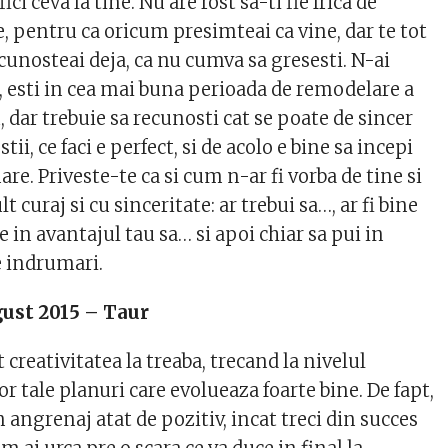
ci ceva la tine. Nu are rost sa-ti fie frica de
, pentru ca oricum presimteai ca vine, dar te tot
 cunosteai deja, ca nu cumva sa gresesti. N-ai
 esti in cea mai buna perioada de remodelare a
, dar trebuie sa recunosti cat se poate de sincer
 stii, ce faci e perfect, si de acolo e bine sa incepi
e. Priveste-te ca si cum n-ar fi vorba de tine si
 curaj si cu sinceritate: ar trebui sa…, ar fi bine
e in avantajul tau sa… si apoi chiar sa pui in
e indrumari.
ust 2015 – Taur
creativitatea la treaba, trecand la nivelul
r tale planuri care evolueaza foarte bine. De fapt,
n angrenaj atat de pozitiv, incat treci din succes