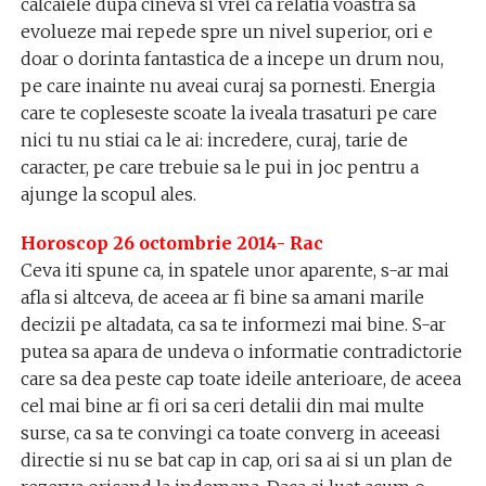
calcaiele dupa cineva si vrei ca relatia voastra sa
evolueze mai repede spre un nivel superior, ori e
doar o dorinta fantastica de a incepe un drum nou,
pe care inainte nu aveai curaj sa pornesti. Energia
care te copleseste scoate la iveala trasaturi pe care
nici tu nu stiai ca le ai: incredere, curaj, tarie de
caracter, pe care trebuie sa le pui in joc pentru a
ajunge la scopul ales.
Horoscop 26 octombrie 2014- Rac
Ceva iti spune ca, in spatele unor aparente, s-ar mai
afla si altceva, de aceea ar fi bine sa amani marile
decizii pe altadata, ca sa te informezi mai bine. S-ar
putea sa apara de undeva o informatie contradictorie
care sa dea peste cap toate ideile anterioare, de aceea
cel mai bine ar fi ori sa ceri detalii din mai multe
surse, ca sa te convingi ca toate converg in aceeasi
directie si nu se bat cap in cap, ori sa ai si un plan de