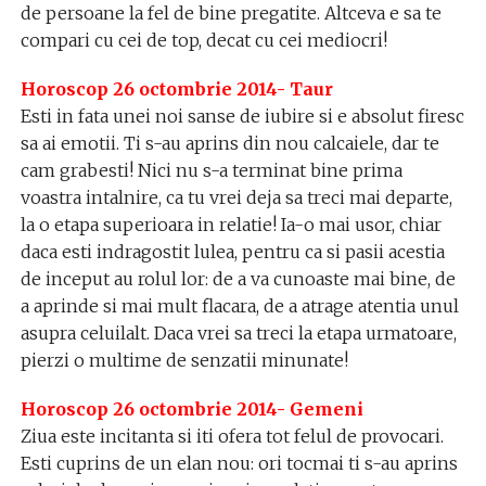
de persoane la fel de bine pregatite. Altceva e sa te
compari cu cei de top, decat cu cei mediocri!
Horoscop 26 octombrie 2014- Taur
Esti in fata unei noi sanse de iubire si e absolut firesc
sa ai emotii. Ti s-au aprins din nou calcaiele, dar te
cam grabesti! Nici nu s-a terminat bine prima
voastra intalnire, ca tu vrei deja sa treci mai departe,
la o etapa superioara in relatie! Ia-o mai usor, chiar
daca esti indragostit lulea, pentru ca si pasii acestia
de inceput au rolul lor: de a va cunoaste mai bine, de
a aprinde si mai mult flacara, de a atrage atentia unul
asupra celuilalt. Daca vrei sa treci la etapa urmatoare,
pierzi o multime de senzatii minunate!
Horoscop 26 octombrie 2014- Gemeni
Ziua este incitanta si iti ofera tot felul de provocari.
Esti cuprins de un elan nou: ori tocmai ti s-au aprins