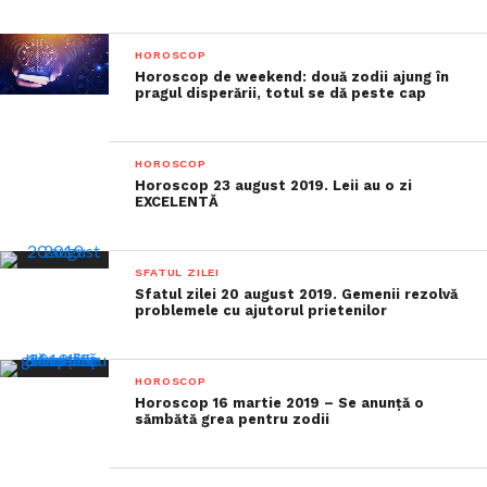
HOROSCOP
Horoscop de weekend: două zodii ajung în
pragul disperării, totul se dă peste cap
HOROSCOP
Horoscop 23 august 2019. Leii au o zi
EXCELENTĂ
SFATUL ZILEI
Sfatul zilei 20 august 2019. Gemenii rezolvă
problemele cu ajutorul prietenilor
HOROSCOP
Horoscop 16 martie 2019 – Se anunță o
sămbătă grea pentru zodii