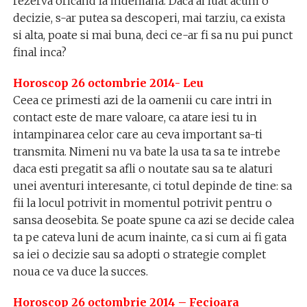
rezerva oricand la indemana. Daca ai luat acum o
decizie, s-ar putea sa descoperi, mai tarziu, ca exista
si alta, poate si mai buna, deci ce-ar fi sa nu pui punct
final inca?
Horoscop 26 octombrie 2014- Leu
Ceea ce primesti azi de la oamenii cu care intri in
contact este de mare valoare, ca atare iesi tu in
intampinarea celor care au ceva important sa-ti
transmita. Nimeni nu va bate la usa ta sa te intrebe
daca esti pregatit sa afli o noutate sau sa te alaturi
unei aventuri interesante, ci totul depinde de tine: sa
fii la locul potrivit in momentul potrivit pentru o
sansa deosebita. Se poate spune ca azi se decide calea
ta pe cateva luni de acum inainte, ca si cum ai fi gata
sa iei o decizie sau sa adopti o strategie complet
noua ce va duce la succes.
Horoscop 26 octombrie 2014 – Fecioara